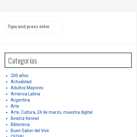
S
e
a
r
c
h
Categorías
f
o
r
200 años
:
Actualidad
Adultos Mayores
América Latina
Argentina
Arte
Arte, Cultura, 24 de marzo, muestra digital
Beatriz Kennel
Biblioteca
Buen Saber del Vivir
CEDIAL