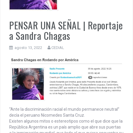
PENSAR UNA SEÑAL | Se echan los dados éticos de la
sustentibilidad. | 6 DE AGOSTO: SOBERANIA TERRITORIAL,
PENSAR UNA SEÑAL | Reportaje
ECONOMICA Y POLITICA
a Sandra Chagas
DOCUMENTO CEDIAL | Repudiamos las declaraciones ofensivas 
Milei contra la República Federativa del Brasil.
agosto 13, 2022
CEDIAL
“Ante la discriminación racial el mundo permanece neutral”
decía el peruano Nicomedes Santa Cruz.
Existen algunos mitos o estereotipos como el que dice que la
República Argentina es un país amplio que abre sus puertas