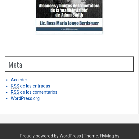
Meta
Acceder
RSS
de las entradas
RSS
de los comentarios
WordPress.org
Proudly powered by WordPress
|
Theme:
FlyMag
by