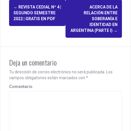
P
←
REVISTA CEDIAL Nº 4 |
ACERCA DE LA
SEGUNDO SEMESTRE
RELACIÓN ENTRE
o
2022 | GRATIS EN PDF
SOBERANÍA E
IDENTIDAD EN
s
ARGENTINA (PARTE I)
→
t
n
a
Deja un comentario
v
Tu dirección de correo electrónico no será publicada.
Los
i
campos obligatorios están marcados con
*
Comentario
g
a
t
i