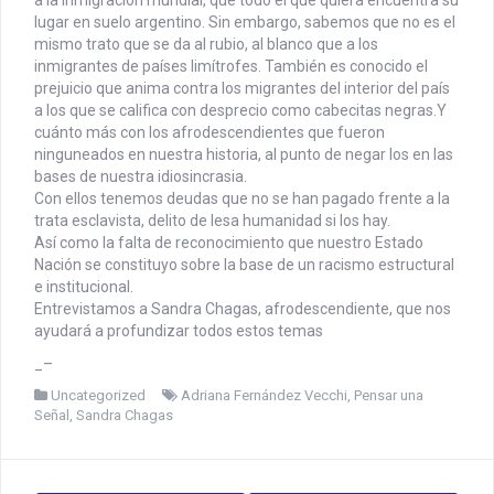
a la inmigración mundial, que todo el que quiera encuentra su
lugar en suelo argentino. Sin embargo, sabemos que no es el
mismo trato que se da al rubio, al blanco que a los
inmigrantes de países limítrofes. También es conocido el
prejuicio que anima contra los migrantes del interior del país
a los que se califica con desprecio como cabecitas negras.
Y
cuánto más con los afrodescendientes que fueron
ninguneados en nuestra historia, al punto de negar los en las
bases de nuestra idiosincrasia.
Con ellos tenemos deudas que no se han pagado frente a la
trata esclavista, delito de lesa humanidad si los hay.
Así como la falta de reconocimiento que nuestro Estado
Nación se constituyo sobre la base de un racismo estructural
e institucional.
Entrevistamos a Sandra Chagas, afrodescendiente, que nos
ayudará a profundizar todos estos temas
_–
Uncategorized
Adriana Fernández Vecchi
,
Pensar una
Señal
,
Sandra Chagas