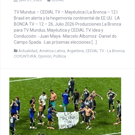
CEDIAL TV – Mayéutica | La
Bronca – 12 | Brasil en alerta
y la hegemonía continental de
EE.UU..
julio 27, 2026
CEDIAL
TV Mundus – CEDIAL TV – Mayéutica | La Bronca – 12 |
Brasil en alerta y la hegemonía continental de EE.UU.. LA
BONCA TV – 12 – 26, Julio 2026 Producciones La Bronca
para TV Mundus, Mayéutica y CEDIAL TV. Idea y
Conducción: -Juan Maya -Marcelo Albornoz -Daniel do
Campo Spada. -Las próximas elecciones […]
Actualidad
,
América Latina
,
Argentina
,
CEDIAL TV - La Bronca
,
COYUNTURA
,
Opiniòn
,
Política