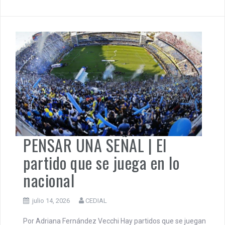
escindido de nuestra realidad. Esta inserto como
sentimiento y pertenencia en nuestro estar y ser. Estamos
atravesados por aquellas cosas que nos acontece y
valoramos. La esencia deviene del estar. Lic.Marta
Martinángelo. Las sociedades no se sostienen únicamente
sobre la racionalidad económica ni sobre los […]
Actualidad
,
Argentina
,
Pensar una Señal
PENSAR UNA SEÑAL | El