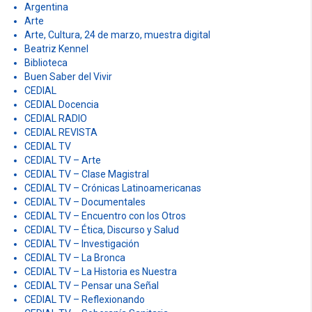
h
a
Categorías
f
v
o
r
200 años
i
:
Actualidad
g
Adultos Mayores
América Latina
a
Argentina
Arte
t
Arte, Cultura, 24 de marzo, muestra digital
Beatriz Kennel
i
Biblioteca
o
Buen Saber del Vivir
CEDIAL
n
CEDIAL Docencia
CEDIAL RADIO
CEDIAL REVISTA
CEDIAL TV
CEDIAL TV – Arte
CEDIAL TV – Clase Magistral
CEDIAL TV – Crónicas Latinoamericanas
CEDIAL TV – Documentales