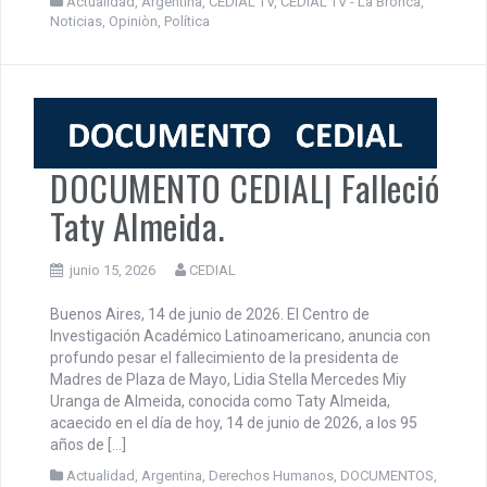
TV Mundus – CEDIAL TV – Mayéutica | La Bronca – 10 | LEY
de TIERRAS y el PODER “POLÍTICO JUDICIAL”. LA BONCA
TV – 09 – 21, Junio 2026 Producciones La Bronca para TV
Mundus, Mayéutica y CEDIAL TV. Idea y Conducción: -Juan
Maya -Marcelo Albornoz -Daniel do Campo Spada. -
Falleció Taty Almeida. -Ley […]
Actualidad
,
Argentina
,
CEDIAL TV
,
CEDIAL TV - La Bronca
,
Noticias
,
Opiniòn
,
Política
DOCUMENTO CEDIAL| Falleció
Taty Almeida.
junio 15, 2026
CEDIAL
Buenos Aires, 14 de junio de 2026. El Centro de