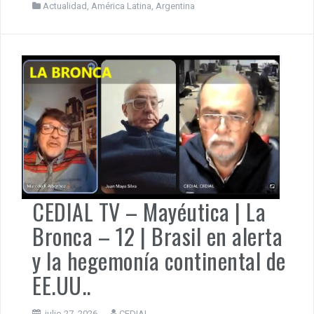
Buenos Aires, 30 de julio de 2026. El Centro de
Investigación Académico Latinoamericano repudia las
declaraciones del Presidente de Argentina en su visita
proselitista a la ciudad de San Pablo en la que apoyó al
candidato opositor de ultraderecha Flavio Bolsonaro. En
declaraciones impropias de un Jefe de Estado insultó a
Luiz Inacio Lula Da […]
Actualidad
,
América Latina
,
Argentina