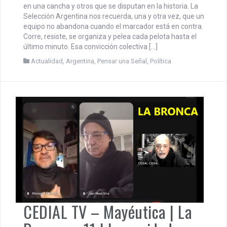
partido que se juega en lo
nacional
julio 14, 2026
CEDIAL
Por Adriana Fernández Vecchi Hay partidos que se juegan
en una cancha y otros que se disputan en la historia. La
Selección Argentina nos recuerda, una y otra vez, que un
equipo no abandona cuando el marcador está en contra.
Corre, resiste, se organiza y pelea cada pelota hasta el
último minuto. Esa convicción colectiva […]
Actualidad
,
Argentina
,
Pensar una Señal
,
Política