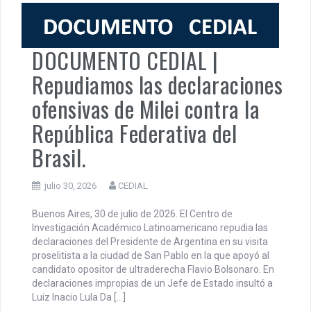
expansión del capital financiero transnacional, la
intensificación del extractivismo y la mercantilización de
los bienes comunes, la tierra deja de […]
Actualidad
,
Argentina
,
Pensar una Señal
DOCUMENTO CEDIAL |
Repudiamos las declaraciones
ofensivas de Milei contra la
República Federativa del
Brasil.
julio 30, 2026
CEDIAL