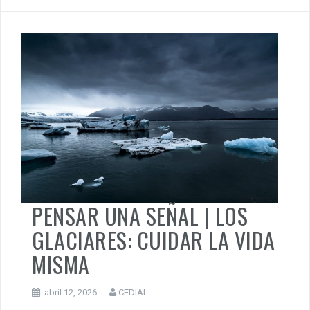
26, Abril 2026 Conducción: Adriana Fernández Vecchi y
Fabián Callejas. La reciente reforma de la Ley de Glaciares
27.804 según información recogida, introduce una
reconfiguración sustantiva del régimen de protección
ambiental en Argentina, evidenciando una tensión […]
Actualidad
,
Argentina
,
CEDIAL TV
,
CEDIAL TV - Pensar una
Señal
,
Pensar una Señal
,
Política