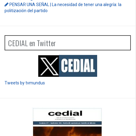
sustentibilidad. | 6 DE AGOSTO: SOBERANIA TERRITORIAL,
ECONOMICA Y POLITICA
DOCUMENTO CEDIAL | Repudiamos las declaraciones ofensivas
de Milei contra la República Federativa del Brasil.
CEDIAL TV – Mayéutica | La Bronca – 12 | Brasil en alerta y la
hegemonía continental de EE.UU..
LA HISTORIA ES NUESTRA – Mundo | Cuando España tuvo
hambre, la Argentina le dio de comer.
PENSAR UNA SEÑAL | La necesidad de tener una alegría: la
politización del partido
CEDIAL en Twitter
Tweets by tvmundus