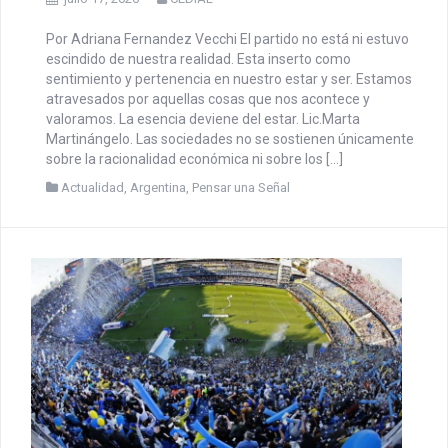
PENSAR UNA SEÑAL | La
necesidad de tener una
alegría: la politización del
partido
julio 17, 2026
CEDIAL
Por Adriana Fernandez Vecchi El partido no está ni estuvo
escindido de nuestra realidad. Esta inserto como
sentimiento y pertenencia en nuestro estar y ser. Estamos
atravesados por aquellas cosas que nos acontece y
valoramos. La esencia deviene del estar. Lic.Marta
Martinángelo. Las sociedades no se sostienen únicamente
sobre la racionalidad económica ni sobre los […]
Actualidad
,
Argentina
,
Pensar una Señal