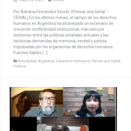
DERECHOS HUMANOS |
Conflictividad en el tema
Derechos Humanos en la
Argentina.
mayo 24, 2026
CEDIAL
Por Adriana Fernández Vecchi. (Pensar una Señal –
CEDIAL) En los últimos meses, el campo de los derechos
humanos en Argentina ha atravesado un escenario de
creciente conflictividad institucional, marcado por
tensiones entre las políticas estatales actuales y las
históricas demandas de memoria, verdad y justicia
impulsadas por los organismos de derechos humanos.
Fuentes fiables […]
Actualidad
,
Argentina
,
Derechos Humanos
,
Pensar una Señal
,
Política