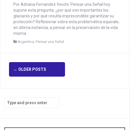
PENSAR UNA SEÑAL | LOS
GLACIARES: CUIDAR LA VIDA
MISMA
abril 12, 2026
CEDIAL
Por Adriana Fernandez Vecchi Pensar una Señal hoy
supone esta pregunta: ¿por qué son importantes los
glaciares y por qué resulta imprescindible garantizar su
protección? Reflexionar sobre esta problemática equivale,
en última instancia, a pensar en la preservación de la vida
misma.
Argentina
,
Pensar una Señal
P
←
OLDER POSTS
o