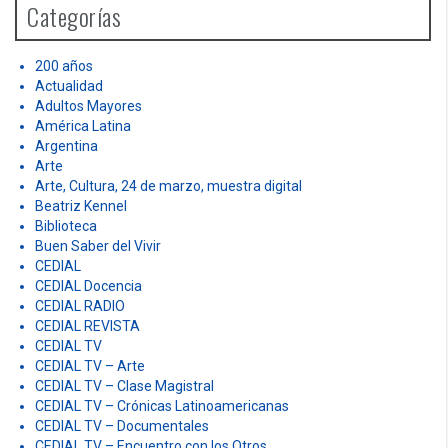
s
t
S
e
s
a
r
n
c
h
a
Categorías
f
v
o
r
200 años
i
:
Actualidad
g
Adultos Mayores
América Latina
a
Argentina
Arte
t
Arte, Cultura, 24 de marzo, muestra digital
Beatriz Kennel
i
Biblioteca
o
Buen Saber del Vivir
CEDIAL
n
CEDIAL Docencia