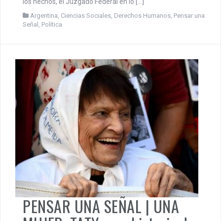
junio 30, 2026
CEDIAL
Por Adriana Fernandez Vecchi HAY UN FUSILADO QUE VIVE
A setenta años de los fusilamientos clandestinos de José
León Suárez, ocurridos la noche del 9 de junio de 1956, la
historia volvió a pronunciar una sentencia largamente
esperada. El 22 de junio de 2026, setenta años después de
los hechos, el Juzgado Federal en lo […]
Argentina
,
Ciencias Sociales
,
Derechos Humanos
,
Pensar una
Señal
,
Política