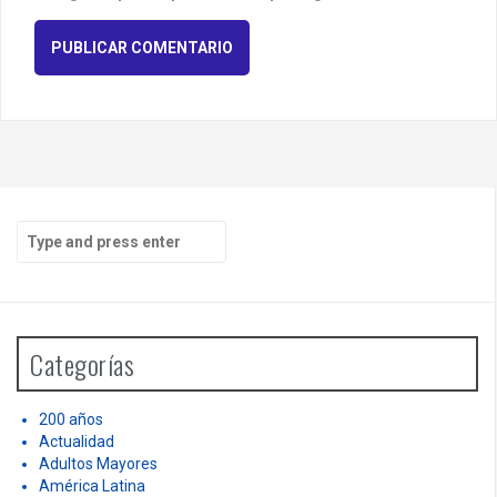
S
e
a
r
c
h
Categorías
f
o
r
200 años
:
Actualidad
Adultos Mayores
América Latina