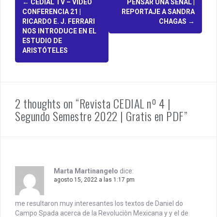
P
←
CEDIAL TV – VIDEO
PENSAR UNA SEÑAL |
CONFERENCIA 21 |
REPORTAJE A SANDRA
o
RICARDO E. J. FERRARI
CHAGAS
→
NOS INTRODUCE EN EL
s
ESTUDIO DE
ARISTÓTELES
t
n
a
2 thoughts on “Revista CEDIAL nº 4 |
v
Segundo Semestre 2022 | Gratis en PDF”
i
g
a
t
Marta Martinangelo
dice:
agosto 15, 2022 a las 1:17 pm
i
me resultaron muy interesantes los textos de Daniel do
o
Campo Spada acerca de la Revoluciòn Mexicana y y el de