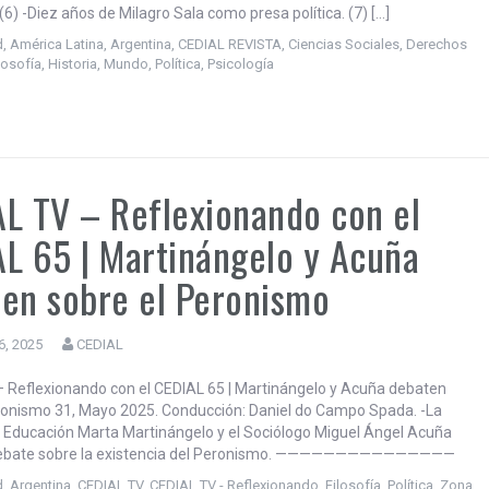
6) -Diez años de Milagro Sala como presa política. (7) […]
d
,
América Latina
,
Argentina
,
CEDIAL REVISTA
,
Ciencias Sociales
,
Derechos
losofía
,
Historia
,
Mundo
,
Política
,
Psicología
L TV – Reflexionando con el
L 65 | Martinángelo y Acuña
en sobre el Peronismo
6, 2025
CEDIAL
 Reflexionando con el CEDIAL 65 | Martinángelo y Acuña debaten
ronismo 31, Mayo 2025. Conducción: Daniel do Campo Spada. -La
 Educación Marta Martinángelo y el Sociólogo Miguel Ángel Acuña
 debate sobre la existencia del Peronismo. ———————————————
d
,
Argentina
,
CEDIAL TV
,
CEDIAL TV - Reflexionando
,
Filosofía
,
Política
,
Zona