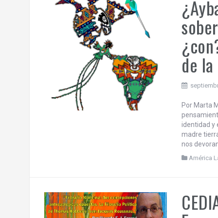
¿Ayba
sober
¿con?
de la
septiembr
Por Marta M
pensamiento
identidad y 
madre tierra
nos devoran
América L
CEDIA