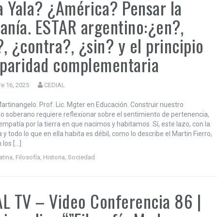
 Yala? ¿América? Pensar la
anía. ESTAR argentino:¿en?,
, ¿contra?, ¿sin? y el principio
 paridad complementaria
e 16, 2025
CEDIAL
artinangelo. Prof. Lic. Mgter en Educación. Construir nuestro
 soberano requiere reflexionar sobre el sentimiento de pertenencia,
empatía por la tierra en que nacimos y habitamos. Sí, este lazo, con la
 y todo lo que en ella habita es débil, como lo describe el Martin Fierro,
 los […]
atina
,
Filosofía
,
Historia
,
Sociedad
L TV – Video Conferencia 86 |