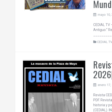
Mundo
mayo 10,
CEDIAL TV –
Antiguo.” R
_________
CEDIAL T
Revis
2026|
enero 17,
Revista CED
PDF. Revista
historia y 
(CEDIAL). 