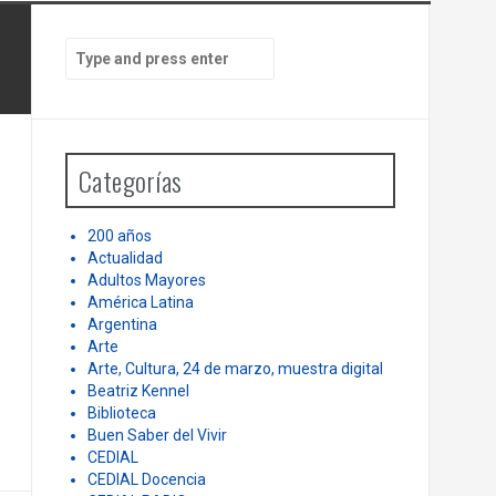
PEN
LA HISTORIA ES NUESTRA – Mundo |
te
Cuando España tuvo hambre, la
S
e
Argentina le dio de comer.
a
r
c
h
Categorías
f
o
r
200 años
:
Actualidad
Adultos Mayores
América Latina
Argentina
Arte
Arte, Cultura, 24 de marzo, muestra digital
Beatriz Kennel
Biblioteca
Buen Saber del Vivir
CEDIAL
CEDIAL Docencia