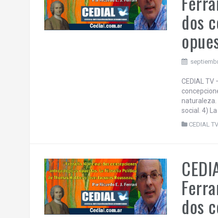
Ferra
dos c
opues
septiembr
CEDIAL TV –
concepcione
naturaleza.
social. 4) L
CEDIAL T
CEDIA
Ferra
dos c