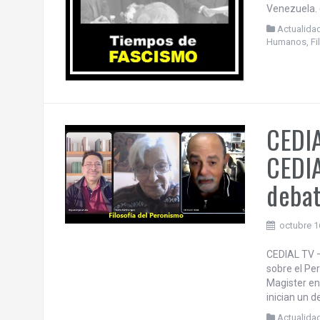
Venezuela. (
Actualida
Humanos
,
Fi
CEDIA
CEDIA
debat
octubre 1
CEDIAL TV –
sobre el Pe
Magister en
inician un
Actualida