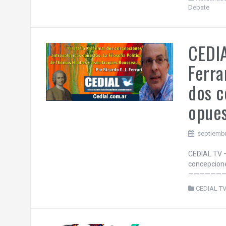
Debate
CEDIA
Ferra
dos c
opues
septiembr
CEDIAL TV –
concepcione
——————
CEDIAL T