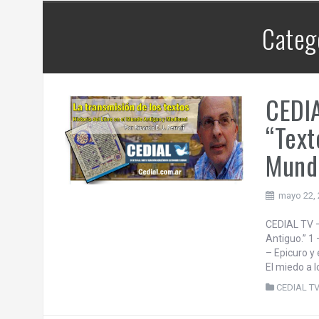
contra la República Federativa del
os
Brasil.
Catego
 | 6
CEDIA
“Text
Mundo
mayo 22,
CEDIAL TV –
Antiguo.” 1 
– Epicuro y 
El miedo a l
CEDIAL T