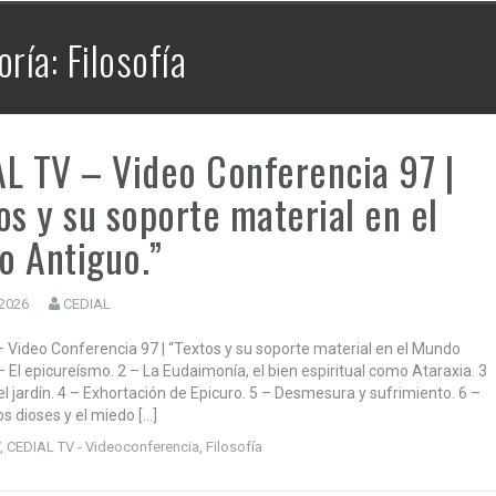
CEDIAL TV – Mayéutica | La Bronca –
12 | Brasil en alerta y la hegemonía
ría: Filosofía
continental de EE.UU..
L TV – Video Conferencia 97 |
os y su soporte material en el
 Antiguo.”
 2026
CEDIAL
 Video Conferencia 97 | “Textos y su soporte material en el Mundo
– El epicureísmo. 2 – La Eudaimonía, el bien espiritual como Ataraxia. 3
el jardín. 4 – Exhortación de Epicuro. 5 – Desmesura y sufrimiento. 6 –
os dioses y el miedo […]
V
,
CEDIAL TV - Videoconferencia
,
Filosofía