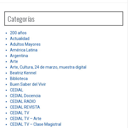
r
c
h
Categorías
f
o
r
200 años
:
Actualidad
Adultos Mayores
América Latina
Argentina
Arte
Arte, Cultura, 24 de marzo, muestra digital
Beatriz Kennel
Biblioteca
Buen Saber del Vivir
CEDIAL
CEDIAL Docencia
CEDIAL RADIO
CEDIAL REVISTA
CEDIAL TV
CEDIAL TV – Arte
CEDIAL TV – Clase Magistral