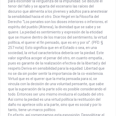
para esconder la vergüenza de la impunidad. Se discute el
tenor del fallo y se aparta del escenario las raíces del
discurso que alimenta a los jóvenes y adultos para anestesiar
la sensibilidad hacia el otro. Dice Hegel en la Filosofía del
Derecho “Los penates son los dioses interiores o inferiores; el
espíritu del pueblo (Atenea), la divinidad que se sabe y se
quiere. La piedad es sentimiento y expresión de la eticidad
que se mueve dentro de los marcos del sentimiento; la virtud
política, el querer el fin pensado, que es en y por sí”. (PFD. §
257 nota). Esto significa que en el Estado o sea, en una
sociedad, la virtud característica debería ser la piedad. Este
valor significa acoger el penar del otro, en cuanto empatía ,
pues es garante de la realización efectiva de la libertad y del
respeto.Deriva en sensibilidad para la equidad. Libertad que
no se da sin poder sentir la importancia de la co-existencia.
Virtud que es el querer que la meta pensada para sí, se
vincula con la decisión de una voluntad pensante, que sabe
que la superación de la parte sólo es posible considerando el
todo. Entonces ser uno mismo involucra el cuidado del otro.
Así como la piedad es una virtud política la restitución del
daño no apetece sólo a la parte, sino que es social y por lo
tanto, tiene un marco político.
En efecto, así comenzamos esta exposición. Despolitizar el