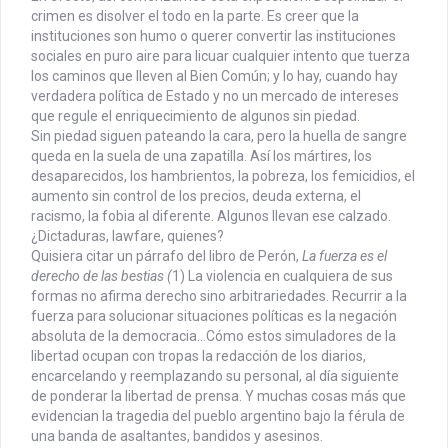
crimen es disolver el todo en la parte. Es creer que la
instituciones son humo o querer convertir las instituciones
sociales en puro aire para licuar cualquier intento que tuerza
los caminos que lleven al Bien Común; y lo hay, cuando hay
verdadera política de Estado y no un mercado de intereses
que regule el enriquecimiento de algunos sin piedad.
Sin piedad siguen pateando la cara, pero la huella de sangre
queda en la suela de una zapatilla. Así los mártires, los
desaparecidos, los hambrientos, la pobreza, los femicidios, el
aumento sin control de los precios, deuda externa, el
racismo, la fobia al diferente. Algunos llevan ese calzado.
¿Dictaduras, lawfare, quienes?
Quisiera citar un párrafo del libro de Perón,
La fuerza es el
derecho de las bestias (
1) La violencia en cualquiera de sus
formas no afirma derecho sino arbitrariedades. Recurrir a la
fuerza para solucionar situaciones políticas es la negación
absoluta de la democracia…Cómo estos simuladores de la
libertad ocupan con tropas la redacción de los diarios,
encarcelando y reemplazando su personal, al día siguiente
de ponderar la libertad de prensa. Y muchas cosas más que
evidencian la tragedia del pueblo argentino bajo la férula de
una banda de asaltantes, bandidos y asesinos.