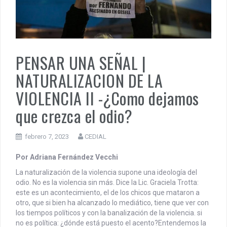
PENSAR UNA SEÑAL | UNA TEJEDORA DE VERDAD ENRIQUET
MUÑIZ. PORQUE LA HISTORIA TE JUZGARÁ
PENSAR UNA SEÑAL | Se echan los dados éticos de la
PENSAR UNA SEÑAL |
sustentibilidad. | 6 DE AGOSTO: SOBERANIA TERRITORIAL,
ECONOMICA Y POLITICA
NATURALIZACION DE LA
VIOLENCIA II -¿Como dejamos
que crezca el odio?
febrero 7, 2023
CEDIAL
Por Adriana Fernández Vecchi
La naturalización de la violencia supone una ideología del
odio. No es la violencia sin más. Dice la Lic. Graciela Trotta:
este es un acontecimiento, el de los chicos que mataron a
otro, que si bien ha alcanzado lo mediático, tiene que ver con
los tiempos políticos y con la banalización de la violencia. si
no es política: ¿dónde está puesto el acento?
Entendemos la