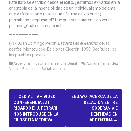
Este libro se escribió desde el exilio, ¿estamos exiliados en la
anestesia de la insensibilidad de un individualismo odiante
que exfolia al otro (que es una forma de violencia)
permitiendo impunidad? Hay quienes quieren disolver lo
político. ¿Cuál es tu espacio?
—————————
(1).- Juan Domingo Perón,
La fuerza es el derecho de las
bestias
, Montevideo, Ediciones Cicerón, 1958, Capítulos I de
las palabras previas.
Argentina
,
Filosofía
,
Pensar una Señal
Adriana Fernández
Vecchi
,
Pensar una Señal
,
violencia
P
←
CEDIAL TV – VIDEO
ENSAYO | ACERCA DE LA
CONFERENCIA 33 |
RELACIÓN ENTRE
o
RICARDO E. J. FERRARI
SOBERANÍA E
NOS INTRODUCE EN LA
IDENTIDAD EN
s
FILOSOFÍA MEDIEVAL –
ARGENTINA
→
t