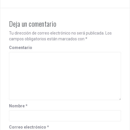
n
a
Deja un comentario
v
Tu dirección de correo electrónico no será publicada.
Los
i
campos obligatorios están marcados con
*
g
Comentario
a
t
i
o
n
Nombre
*
Correo electrónico
*