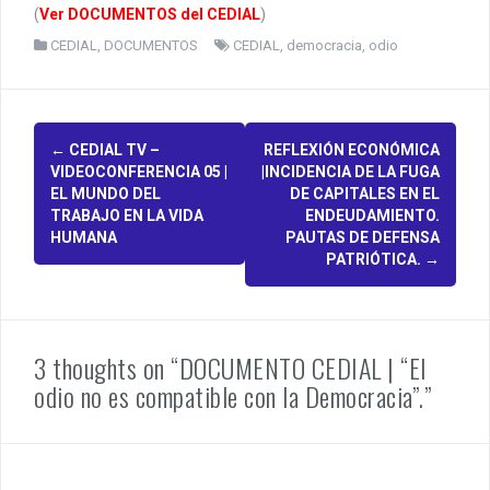
(
Ver DOCUMENTOS del CEDIAL
)
CEDIAL
,
DOCUMENTOS
CEDIAL
,
democracia
,
odio
P
←
CEDIAL TV –
REFLEXIÓN ECONÓMICA
VIDEOCONFERENCIA 05 |
|INCIDENCIA DE LA FUGA
o
EL MUNDO DEL
DE CAPITALES EN EL
TRABAJO EN LA VIDA
ENDEUDAMIENTO.
s
HUMANA
PAUTAS DE DEFENSA
PATRIÓTICA.
→
t
n
a
3 thoughts on “DOCUMENTO CEDIAL | “El
v
odio no es compatible con la Democracia”.”
i
g