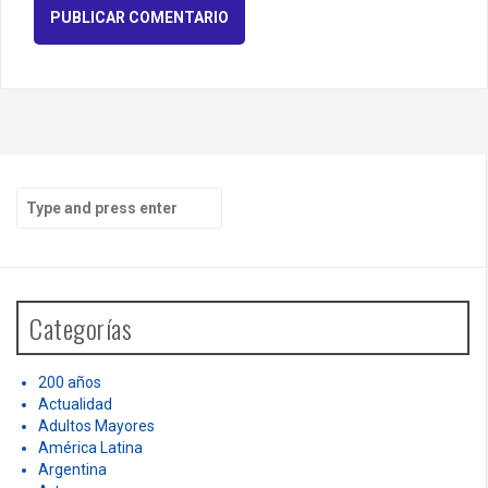
S
e
a
r
c
h
Categorías
f
o
r
200 años
:
Actualidad
Adultos Mayores
América Latina
Argentina