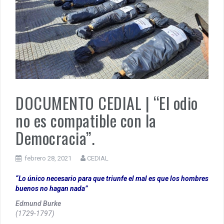
MUÑIZ. PORQUE LA HISTORIA TE JUZGARÁ
PENSAR UNA SEÑAL | Se echan los dados éticos de la
sustentibilidad. | 6 DE AGOSTO: SOBERANIA TERRITORIAL,
ECONOMICA Y POLITICA
DOCUMENTO CEDIAL | “El odio
no es compatible con la
Democracia”.
febrero 28, 2021
CEDIAL
“Lo único necesario para que triunfe el mal es que los hombres
buenos no hagan nada”
Edmund Burke
(1729-1797)