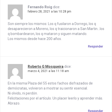
a
Fernando Roig
dice:
t
febrero 28, 2021 a las 10:28 pm
i
Son siempre los mismos: Los q fusilaron a Dorrego, los q
o
desaparecieron a Moreno, los q traicionaron a San Martin…los
q bombardearon, los q mataron y siguen matando.
n
Los mismos desde hace 200 años.
Responder
Roberto G Mosqueira
dice:
marzo 4, 2021 a las 11:18 am
En la misma Plaza del 55 estos fachos disfrazados de
demócratas, volvieron a mostrar su sentir esencial.
Ni olvido, ni perdón.
Felicitaciones por el artículo. Un placer leerlo y aprender más.
Abrazo.
Responder