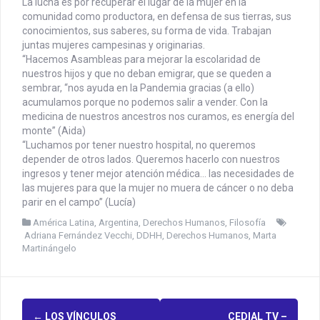
La lucha es por recuperar el lugar de la mujer en la
comunidad como productora, en defensa de sus tierras, sus
conocimientos, sus saberes, su forma de vida. Trabajan
juntas mujeres campesinas y originarias.
“Hacemos Asambleas para mejorar la escolaridad de
nuestros hijos y que no deban emigrar, que se queden a
sembrar, “nos ayuda en la Pandemia gracias (a ello)
acumulamos porque no podemos salir a vender. Con la
medicina de nuestros ancestros nos curamos, es energía del
monte” (Aida)
“Luchamos por tener nuestro hospital, no queremos
depender de otros lados. Queremos hacerlo con nuestros
ingresos y tener mejor atención médica… las necesidades de
las mujeres para que la mujer no muera de cáncer o no deba
parir en el campo” (Lucía)
América Latina
,
Argentina
,
Derechos Humanos
,
Filosofía
Adriana Fernández Vecchi
,
DDHH
,
Derechos Humanos
,
Marta
Martinángelo
←
LOS VÍNCULOS
CEDIAL TV –