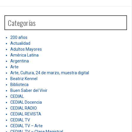
r
c
h
Categorías
f
o
r
200 años
:
Actualidad
Adultos Mayores
América Latina
Argentina
Arte
Arte, Cultura, 24 de marzo, muestra digital
Beatriz Kennel
Biblioteca
Buen Saber del Vivir
CEDIAL
CEDIAL Docencia
CEDIAL RADIO
CEDIAL REVISTA
CEDIAL TV
CEDIAL TV – Arte
CEDIAL TV – Clase Magistral