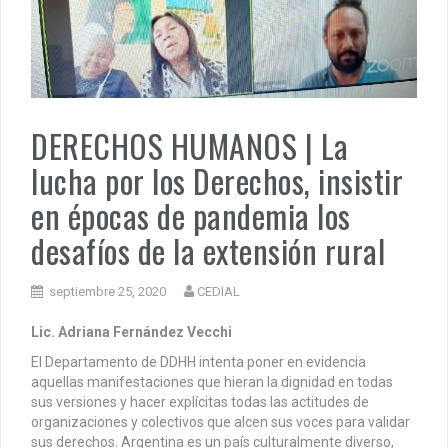
PENSAR UNA SEÑAL | Se echan los dados éticos de la
sustentibilidad. | 6 DE AGOSTO: SOBERANIA TERRITORIAL,
ECONOMICA Y POLITICA
DOCUMENTO CEDIAL | Repudiamos las declaraciones ofensivas 
Milei contra la República Federativa del Brasil.
DERECHOS HUMANOS | La
lucha por los Derechos, insistir
en épocas de pandemia los
desafíos de la extensión rural
septiembre 25, 2020
CEDIAL
Lic. Adriana Fernández Vecchi
El Departamento de DDHH intenta poner en evidencia
aquellas manifestaciones que hieran la dignidad en todas
sus versiones y hacer explícitas todas las actitudes de
organizaciones y colectivos que alcen sus voces para validar
sus derechos.
Argentina es un país culturalmente diverso,