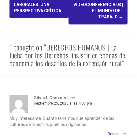
P
LABORALES. UNA
VIDEOCONFERENCIA 03 |
o
PERSPECTIVA CRÍTICA
EL MUNDO DEL
TRABAJO
→
s
t
n
1 thought on “DERECHOS HUMANOS | La
a
lucha por los Derechos, insistir en épocas de
pandemia los desafíos de la extensión rural”
v
i
g
a
Silvia I. Gonzalo
dice:
septiembre 25, 2020 a las 4:07 pm
t
i
Muy interesante. Cuánto tenemos que aprender de las
culturas de nuestros pueblos originarios
o
Responder