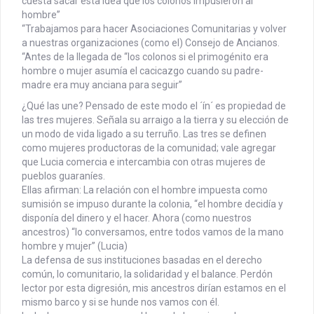
cuesta sacar esta idea que los colonos impusieron al
hombre”
“Trabajamos para hacer Asociaciones Comunitarias y volver
a nuestras organizaciones (como el) Consejo de Ancianos.
“Antes de la llegada de “los colonos si el primogénito era
hombre o mujer asumía el cacicazgo cuando su padre-
madre era muy anciana para seguir”
¿Qué las une? Pensado de este modo el ´ín´ es propiedad de
las tres mujeres. Señala su arraigo a la tierra y su elección de
un modo de vida ligado a su terruño. Las tres se definen
como mujeres productoras de la comunidad; vale agregar
que Lucia comercia e intercambia con otras mujeres de
pueblos guaraníes.
Ellas afirman: La relación con el hombre impuesta como
sumisión se impuso durante la colonia, “el hombre decidía y
disponía del dinero y el hacer. Ahora (como nuestros
ancestros) “lo conversamos, entre todos vamos de la mano
hombre y mujer” (Lucia)
La defensa de sus instituciones basadas en el derecho
común, lo comunitario, la solidaridad y el balance. Perdón
lector por esta digresión, mis ancestros dirían estamos en el
mismo barco y si se hunde nos vamos con él.