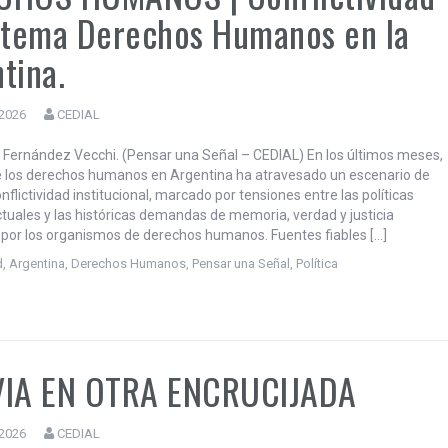
os encontramos […]
d
,
CEDIAL TV
,
CEDIAL TV - Pensar una Señal
,
Política
,
Regiòn
CHOS HUMANOS | Conflictividad
 tema Derechos Humanos en la
tina.
 2026
CEDIAL
 Fernández Vecchi. (Pensar una Señal – CEDIAL) En los últimos meses,
 los derechos humanos en Argentina ha atravesado un escenario de
nflictividad institucional, marcado por tensiones entre las políticas
ctuales y las históricas demandas de memoria, verdad y justicia
por los organismos de derechos humanos. Fuentes fiables […]
d
,
Argentina
,
Derechos Humanos
,
Pensar una Señal
,
Política