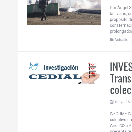
BOLI
mayo 24,
Por Ángel S
boliviano, 
propósito d
consternaci
prolongados
Actualida
INVE
Trans
colec