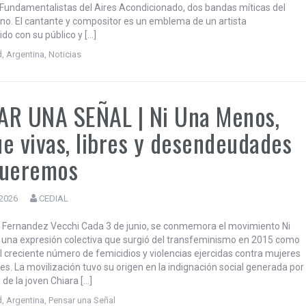
cio, que ya es el Indio eterno.
026
CEDIAL
do Campo Spada.- (TV Mundus para CEDIAL) A los 77 años falleció
to Solari, conocido como el Indio, mítico creador de los Redonditos de
s Fundamentalistas del Aires Acondicionado, dos bandas míticas del
ino. El cantante y compositor es un emblema de un artista
o con su público y […]
d
,
Argentina
,
Noticias
AR UNA SEÑAL | Ni Una Menos,
e vivas, libres y desendeudades
queremos
 2026
CEDIAL