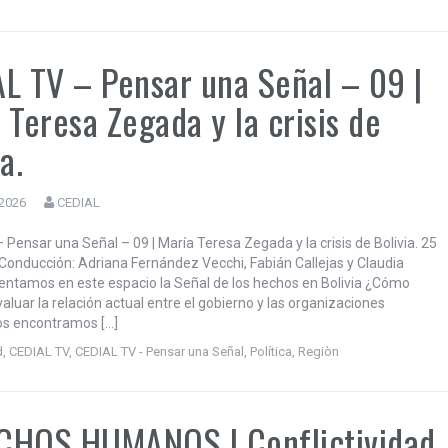
 Fernandez Vecchi Cada 3 de junio, se conmemora el movimiento Ni
una expresión colectiva que surgió del transfeminismo en 2015 como
l creciente número de femicidios y violencias ejercidas contra mujeres
es. La movilización tuvo su origen en la indignación social generada por
 de la joven Chiara […]
d
,
Argentina
,
Pensar una Señal
L TV – Pensar una Señal – 09 |
 Teresa Zegada y la crisis de
a.
 2026
CEDIAL
 Pensar una Señal – 09 | María Teresa Zegada y la crisis de Bolivia. 25
onducción: Adriana Fernández Vecchi, Fabián Callejas y Claudia
sentamos en este espacio la Señal de los hechos en Bolivia ¿Cómo
luar la relación actual entre el gobierno y las organizaciones