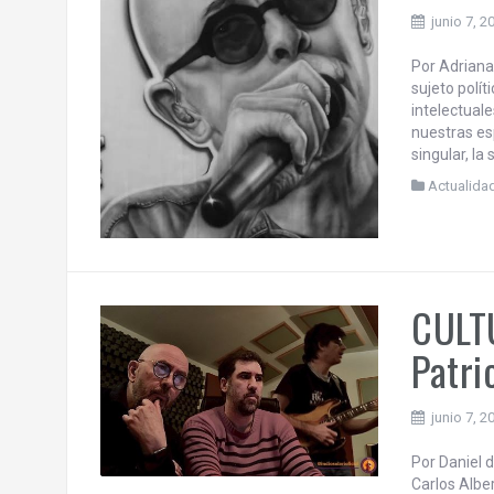
PENS
Y EL
TRAN
junio 7, 2
Por Adrian
sujeto polí
intelectual
nuestras es
singular, la
Actualida
CULTU