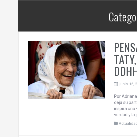
CEDIAL TV – Mayéutica | La Bronca –
el
12 | Brasil en alerta y la hegemonía
continental de EE.UU..
Categor
PENS
TATY,
DDH
junio 15, 