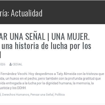
LA HISTORIA ES NUESTRA – Mundo |
Cuando España tuvo hambre, la
Argentina le dio de comer.
ía: Actualidad
AR UNA SEÑAL | UNA MUJER.
 una historia de lucha por los
H
2026
CEDIAL