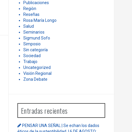
Mundo del Trabajo
Noticias
Opiniòn
Paper
Pensar una Señal
Política
Psicología
Publicaciones
Regiòn
Reseñas
Rosa María Longo
Salud
Seminarios
Sigmund Sofo
Simposio
Sin categoría
Sociedad
Trabajo
Uncategorized
Visión Regional
Zona Debate