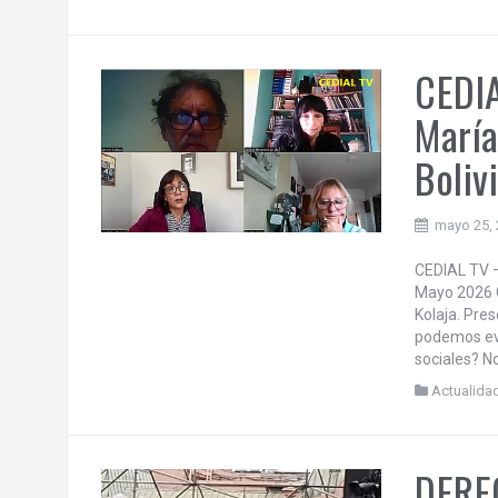
Por Adriana
Una Menos, 
respuesta a
y diversidad
el asesinato
Actualida
CEDIA
María
Bolivi
mayo 25,
CEDIAL TV –
Mayo 2026 C
Kolaja. Pre
podemos eva