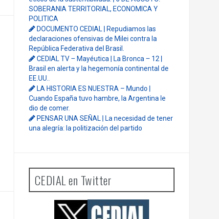
Entradas recientes
PENSAR UNA SEÑAL | Se echan los dados
éticos de la sustentibilidad. | 6 DE AGOSTO:
SOBERANIA TERRITORIAL, ECONOMICA Y
POLITICA
DOCUMENTO CEDIAL | Repudiamos las
declaraciones ofensivas de Milei contra la
República Federativa del Brasil.
CEDIAL TV – Mayéutica | La Bronca – 12 |
Brasil en alerta y la hegemonía continental de
EE.UU..
LA HISTORIA ES NUESTRA – Mundo |
Cuando España tuvo hambre, la Argentina le
dio de comer.
PENSAR UNA SEÑAL | La necesidad de tener
una alegría: la politización del partido