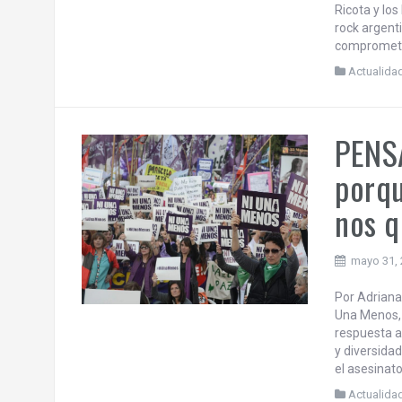
Patri
junio 7, 2
Por Daniel 
Carlos Alber
Ricota y lo
rock argent
comprometid
Actualida
PENS
porqu
nos 
mayo 31,