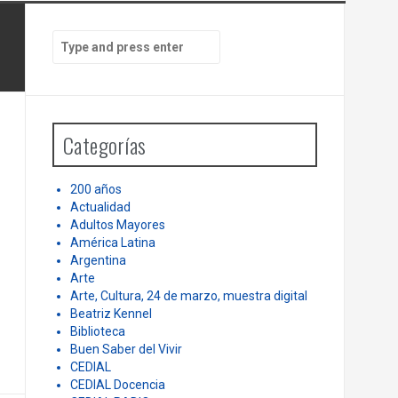
PENSAR UNA SEÑAL | La necesidad de
PE
tener una alegría: la politización del
partido
S
e
a
r
c
h
Categorías
f
o
r
200 años
:
Actualidad
Adultos Mayores
América Latina
Argentina