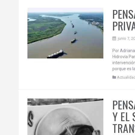
Por Adriana
deja su par
inspira una
verdad y la 
Actualida
PENS
PRIV
junio 7, 2
Por Adriana
Hidrovía Pa
intervenció
porque es la
Actualida