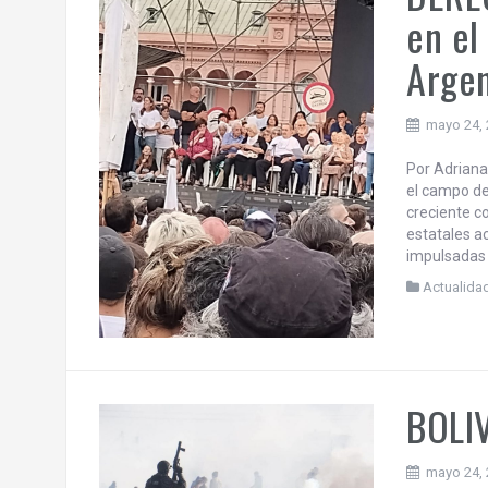
sociales? N
Actualida
DERE
en el
Argen
mayo 24,
Por Adriana
el campo de
creciente co
estatales a
impulsadas 
Actualida