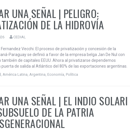
 Fernández Vecchi. Hoy despedimos a Taty Almeida con la tristeza que
tida, un hueco en el pecho, pero también con la profunda gratitud que
 vida entregada a la lucha por la dignidad humana, la memoria, la
justicia y los DDHH.
d
,
Derechos Humanos
,
Pensar una Señal
,
Política
AR UNA SEÑAL | PELIGRO:
ATIZACIÓN DE LA HIDROVÍA
026
CEDIAL
 Fernandez Vecchi. El proceso de privatización y concesión de la
raná-Paraguay se definió a favor de la empresa belga Jan De Nul con
n también de capitales EEUU. Ahora al privatizarse dependemos
 puerta de salida al Atlántico del 80% de las exportaciones argentinas.
d
,
América Latina
,
Argentina
,
Economía
,
Política