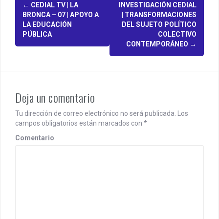
P
←
CEDIAL TV | LA
INVESTIGACIÓN CEDIAL
BRONCA – 07 | APOYO A
| TRANSFORMACIONES
o
LA EDUCACIÓN
DEL SUJETO POLÍTICO
PÚBLICA
COLECTIVO
s
CONTEMPORÁNEO
→
t
n
a
Deja un comentario
v
Tu dirección de correo electrónico no será publicada.
Los
i
campos obligatorios están marcados con
*
Comentario
g
a
t
i
o