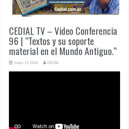
MUÑIZ. PORQUE LA HISTORIA TE JUZGARÁ
PENSAR UNA SEÑAL | Se echan los dados éticos de la
sustentibilidad. | 6 DE AGOSTO: SOBERANIA TERRITORIAL,
ECONOMICA Y POLITICA
CEDIAL TV – Video Conferencia
96 | “Textos y su soporte
material en el Mundo Antiguo.”
mayo 15, 2026
CEDIAL