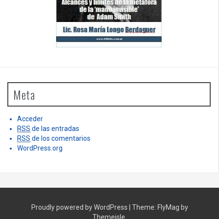
Meta
Acceder
RSS
de las entradas
RSS
de los comentarios
WordPress.org
Proudly powered by WordPress
|
Theme:
FlyMag
by
Themeisle.