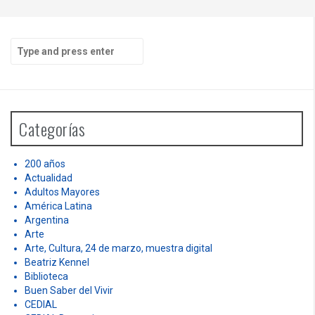
S
e
a
r
c
h
Categorías
f
o
r
200 años
:
Actualidad
Adultos Mayores
América Latina
Argentina
Arte
Arte, Cultura, 24 de marzo, muestra digital
Beatriz Kennel
Biblioteca
Buen Saber del Vivir
CEDIAL