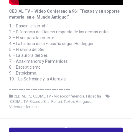
CEDIAL TV – Video Conferencia 96 | “Textos y su soporte
material en el Mundo Antiguo.”
1 – Dasein: el ser-ahí
2 – Diferencia del Dasein respecto de los demás entes.
3 – El ser para la muerte.
4 – La historia de la Filosofía según Heidegger.
5 – El olvido del Ser.
6 – La aurora del Ser.
7 – Anaximandro y Parménides.
8 – Escepticismo.
9 – Estoicismo.
10 – La Sofrósine y la Ataraxia.
__________________________
CEDIAL TV
,
CEDIAL TV - Videoconferencia
,
Filosofía
CEDIAL TV
,
Ricardo E. J. Ferrari
,
Textos Antiguos
,
Videoconferencia