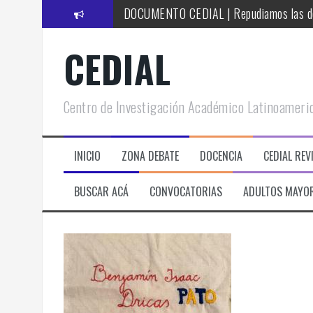
S
DOCUMENTO CEDIAL | Repudiamos las declar
k
i
CEDIAL TV – Mayéutica | La Bronca – 12 |
CEDIAL
p
t
LA HISTORIA ES NUESTRA – Mundo | Cuand
o
c
PENSAR UNA SEÑAL | La necesidad de tener
Centro de Investigación Académico Latinoameri
o
n
PENSAR UNA SEÑAL | El partido que se ju
t
CEDIAL TV – Mayéutica | La Bronca – 11 |
e
INICIO
ZONA DEBATE
DOCENCIA
CEDIAL REV
n
DOCUMENTO CEDIAL | Ataque a la Cienci
t
BUSCAR ACÁ
CONVOCATORIAS
ADULTOS MAYO
DOCUMENTO CEDIAL | Solidaridad con Ven
PENSAR UNA SEÑAL | UNA TEJEDORA 
PENSAR UNA SEÑAL | Se echan los dado