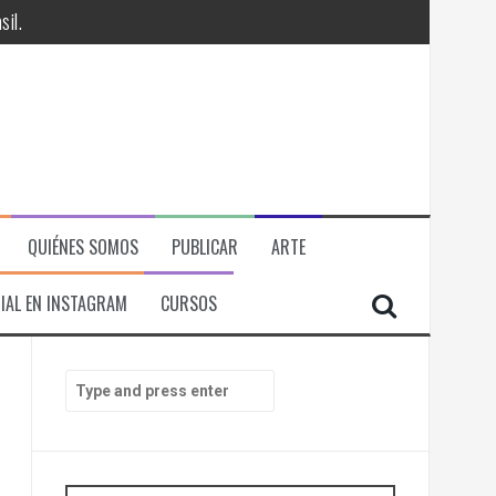
il.
QUIÉNES SOMOS
PUBLICAR
ARTE
IAL EN INSTAGRAM
CURSOS
RÁ
S
e
ITORIAL, ECONOMICA Y POLITICA
a
r
c
h