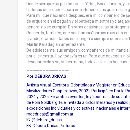
Desde siempre su pasión fue el fútbol, Boca Juniors, y los
historias de próceres para entretenerlo. Las que más le 
Para mí, que nací años después, era mi compañero de jue
de arquero en el zaguán y el pateaba mientras yo atajaba
general no se cumplía. En otras ocasiones las protagonis
Recuerdo, también, que nos hamacábamos muy alto en el
grande, éramos titanes en el ring. Yo siempre quería se
Martín Karadagian amenazante.
De adolescente, sus amigos y compañeros de militancia l
por el cineasta. Hoy, todavía es un Pato que navega sin 
desaparecido y yo, su hermana, todavía, lo sigo buscando
—————————————-
Por DÉBORA DRICAS
Artista Visual, Escritora, Odontóloga y Magister en Educa
Movilizadores Cooperativos, 2002). Participó en Por la Pi
2024 y 2025. En ambos eventos, leyó poemas de su autor
de Roni Goldberg. Fue invitada a ciclos literarios y realiz
exposiciones individuales y colectivas, nacionales e inter
mdedricas@gmail.com.ar
IG: @debora_dricas
FB: Débora Dricas-Pinturas