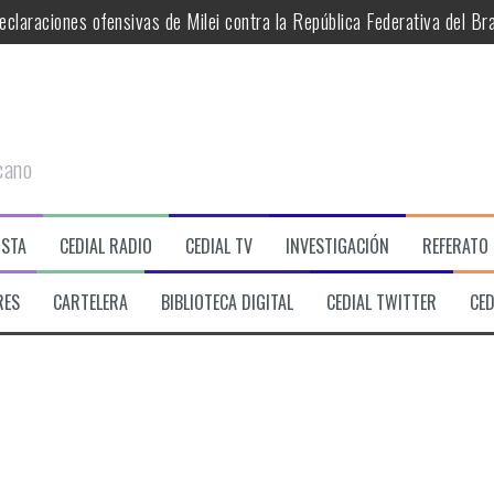
aciones ofensivas de Milei contra la República Federativa del Bras
 Brasil en alerta y la hegemonía continental de EE.UU..
o España tuvo hambre, la Argentina le dio de comer.
 una alegría: la politización del partido
cano
ega en lo nacional
 Impunidad y pérdida de soberanía.
ISTA
CEDIAL RADIO
CEDIAL TV
INVESTIGACIÓN
REFERATO
a argentina.
RES
CARTELERA
BIBLIOTECA DIGITAL
CEDIAL TWITTER
CED
ezuela por su tragedia sísmica.
DE VERDAD ENRIQUETA MUÑIZ. PORQUE LA HISTORIA TE JUZGA
s éticos de la sustentibilidad. | 6 DE AGOSTO: SOBERANIA TERR