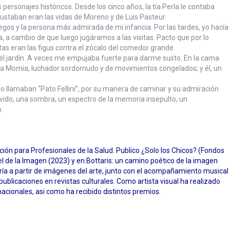
 personajes históricos. Desde los cinco años, la tía Perla le contaba
gustaban eran las vidas de Moreno y de Luis Pasteur.
gos y la persona más admirada de mi infancia. Por las tardes, yo hacía
, a cambio de que luego jugáramos a las visitas. Pacto que por lo
tas eran las figus contra el zócalo del comedor grande.
 jardín. A veces me empujaba fuerte para darme susto. En la cama
r la Momia, luchador sordomudo y de movimientos congelados; y él, un
o llamaban “Pato Fellini”, por su manera de caminar y su admiración
olvido, una sombra, un espectro de la memoria insepulto, un
.
ción para Profesionales de la Salud. Publico ¿Solo los Chicos? (Fondos
el de la Imagen (2023) y en Bottaris: un camino poético de la imagen
ía a partir de imágenes del arte, junto con el acompañamiento musical
ó publicaciones en revistas culturales. Como artista visual ha realizado
nacionales, asi como ha recibido distintos premios.