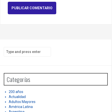
S
e
a
r
c
h
Categorías
f
o
r
200 años
:
Actualidad
Adultos Mayores
América Latina
Argentina