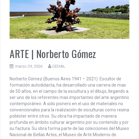
PENSAR UNA SEÑAL | Se echan los dados éticos de la
sustentibilidad. | 6 DE AGOSTO: SOBERANIA TERRITORIAL,
ECONOMICA Y POLITICA
DOCUMENTO CEDIAL | Repudiamos las declaraciones ofensivas 
Milei contra la República Federativa del Brasil.
ARTE | Norberto Gómez
marzo 29, 2026
CEDIAL
Norberto Gómez (Buenos Aires 1941 – 2021). Escultor de
formación autodidacta, ha desarrollado una carrera de mas
de 50 años, en el campo de la escultura y el dibujo, llegando a
ser uno de los referentes mas importantes del arte argentino
contemporáneo. A sido pionero en el uso de materiales no
convencionales para la realización de esculturas como resina
poliéster entre otros. Su obra ha impactado de manera
profunda en ámbito culturar argentino por su contenido y por
su factura. Su obra forma parte de las colecciones del Museo
Nacional de Bellas Artes, el Museo de Arte Moderno de