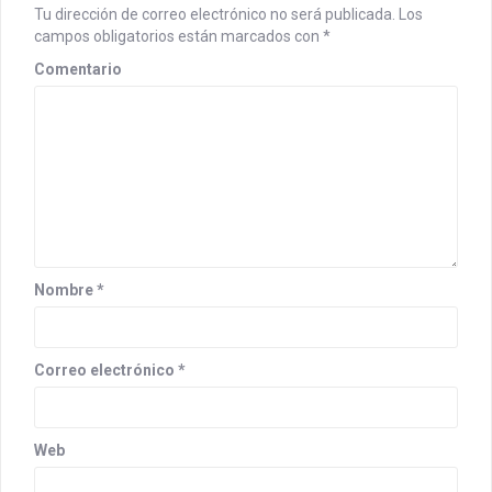
v
Tu dirección de correo electrónico no será publicada.
Los
i
campos obligatorios están marcados con
*
g
Comentario
a
t
i
o
n
Nombre
*
Correo electrónico
*
Web