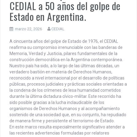
CEDIAL a 50 años del golpe de
MUÑIZ. PORQUE LA HISTORIA TE JUZGARÁ
Estado en Argentina.
PENSAR UNA SEÑAL | Se echan los dados éticos de la
sustentibilidad. | 6 DE AGOSTO: SOBERANIA TERRITORIAL,
ECONOMICA Y POLITICA
marzo 22, 2026
CEDIAL
A cincuenta años del golpe de Estado de 1976, el CEDIAL
reafirma su compromiso irrenunciable con las banderas de
Memoria, Verdad y Justicia, pilares fundamentales de la
construcción democrática en la Argentina contemporánea.
Nuestro país ha sido, a lo largo de las últimas décadas, un
verdadero bastión en materia de Derechos Humanos,
reconocido a nivel internacional por el desarrollo de políticas
públicas, procesos judiciales y prácticas sociales orientadas a
la condena de los crímenes de lesa humanidad cometidos
durante la última dictadura cívico-militar. Este recorrido ha
sido posible gracias a la lucha inclaudicable de los
organismos de Derechos Humanos y al acompañamiento
sostenido de una sociedad que, en su conjunto, ha repudiado
de manera firme y persistente el terrorismo de Estado.
En este marco resulta especialmente significativo atender a
las recientes advertencias formuladas por relatores