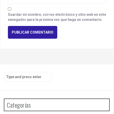
Guardar mi nombre, correo electrónico y sitio web en este
navegador para la próxima vez que haga un comentario.
S
e
a
r
c
h
Categorías
f
o