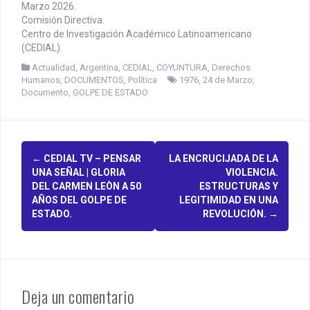
Marzo 2026.
Comisión Directiva.
Centro de Investigación Académico Latinoamericano
(CEDIAL).
Actualidad
,
Argentina
,
CEDIAL
,
COYUNTURA
,
Derechos
Humanos
,
DOCUMENTOS
,
Política
1976
,
24 de Marzo
,
Documento
,
GOLPE DE ESTADO
P
←
CEDIAL TV – PENSAR
LA ENCRUCIJADA DE LA
UNA SEÑAL | GLORIA
VIOLENCIA.
o
DEL CARMEN LEÒN A 50
ESTRUCTURAS Y
AÑOS DEL GOLPE DE
LEGITIMIDAD EN UNA
s
ESTADO.
REVOLUCIÓN.
→
t
n
a
Deja un comentario