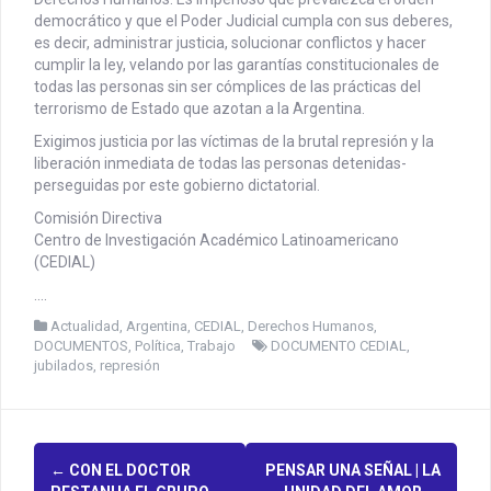
democrático y que el Poder Judicial cumpla con sus deberes,
es decir, administrar justicia, solucionar conflictos y hacer
cumplir la ley, velando por las garantías constitucionales de
todas las personas sin ser cómplices de las prácticas del
terrorismo de Estado que azotan a la Argentina.
Exigimos justicia por las víctimas de la brutal represión y la
liberación inmediata de todas las personas detenidas-
perseguidas por este gobierno dictatorial.
Comisión Directiva
Centro de Investigación Académico Latinoamericano
(CEDIAL)
….
Actualidad
,
Argentina
,
CEDIAL
,
Derechos Humanos
,
DOCUMENTOS
,
Política
,
Trabajo
DOCUMENTO CEDIAL
,
jubilados
,
represión
P
←
CON EL DOCTOR
PENSAR UNA SEÑAL | LA