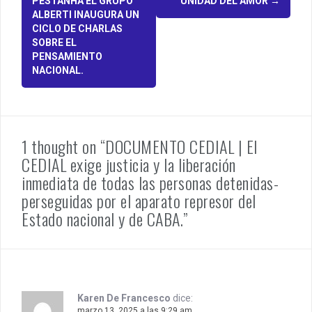
PESTANHA EL GRUPO
UNIDAD DEL AMOR
→
o
ALBERTI INAUGURA UN
CICLO DE CHARLAS
s
SOBRE EL
PENSAMIENTO
t
NACIONAL.
n
a
v
1 thought on “DOCUMENTO CEDIAL | El
i
CEDIAL exige justicia y la liberación
inmediata de todas las personas detenidas-
g
perseguidas por el aparato represor del
a
Estado nacional y de CABA.”
t
i
o
Karen De Francesco
dice:
marzo 13, 2025 a las 9:29 am