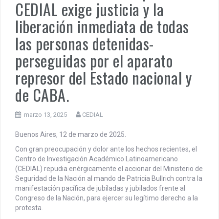
CEDIAL exige justicia y la
MUÑIZ. PORQUE LA HISTORIA TE JUZGARÁ
liberación inmediata de todas
PENSAR UNA SEÑAL | Se echan los dados éticos de la
sustentibilidad. | 6 DE AGOSTO: SOBERANIA TERRITORIAL,
las personas detenidas-
ECONOMICA Y POLITICA
perseguidas por el aparato
represor del Estado nacional y
de CABA.
marzo 13, 2025
CEDIAL
Buenos Aires, 12 de marzo de 2025.
Con gran preocupación y dolor ante los hechos recientes, el
Centro de Investigación Académico Latinoamericano
(CEDIAL) repudia enérgicamente el accionar del Ministerio de
Seguridad de la Nación al mando de Patricia Bullrich contra la
manifestación pacífica de jubiladas y jubilados frente al
Congreso de la Nación, para ejercer su legítimo derecho a la
protesta.