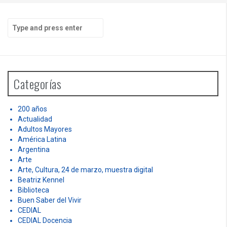
S
e
a
r
c
h
Categorías
f
o
r
200 años
:
Actualidad
Adultos Mayores
América Latina
Argentina
Arte
Arte, Cultura, 24 de marzo, muestra digital
Beatriz Kennel
Biblioteca
Buen Saber del Vivir
CEDIAL
CEDIAL Docencia