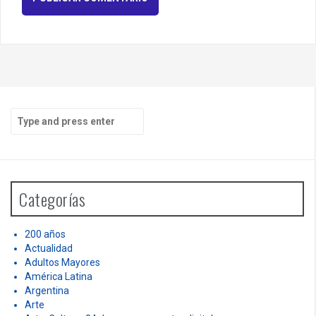
S
e
a
r
c
h
Categorías
f
o
r
200 años
:
Actualidad
Adultos Mayores
América Latina
Argentina
Arte