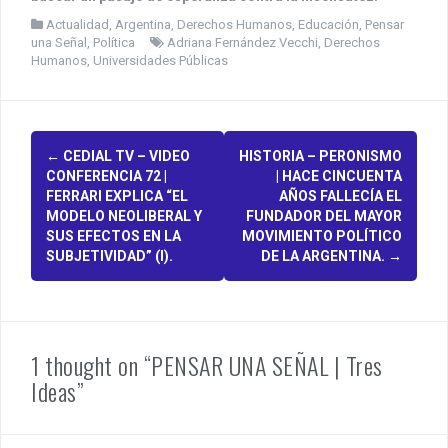
Actualidad
,
Argentina
,
Derechos Humanos
,
Educación
,
Pensar
una Señal
,
Política
Adriana Fernández Vecchi
,
Derechos
Humanos
,
Universidades Públicas
P
←
CEDIAL TV – VIDEO
HISTORIA – PERONISMO
CONFERENCIA 72 |
| HACE CINCUENTA
o
FERRARI EXPLICA “EL
AÑOS FALLECÍA EL
MODELO NEOLIBERAL Y
FUNDADOR DEL MAYOR
s
SUS EFECTOS EN LA
MOVIMIENTO POLÍTICO
SUBJETIVIDAD” (I).
DE LA ARGENTINA.
→
t
n
a
1 thought on “PENSAR UNA SEÑAL | Tres
v
Ideas”
i