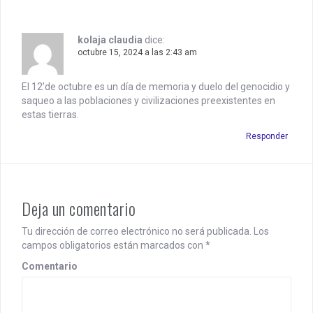
g
a
t
kolaja claudia
dice:
octubre 15, 2024 a las 2:43 am
i
El 12’de octubre es un día de memoria y duelo del genocidio y
o
saqueo a las poblaciones y civilizaciones preexistentes en
n
estas tierras.
Responder
Deja un comentario
Tu dirección de correo electrónico no será publicada.
Los
campos obligatorios están marcados con
*
Comentario