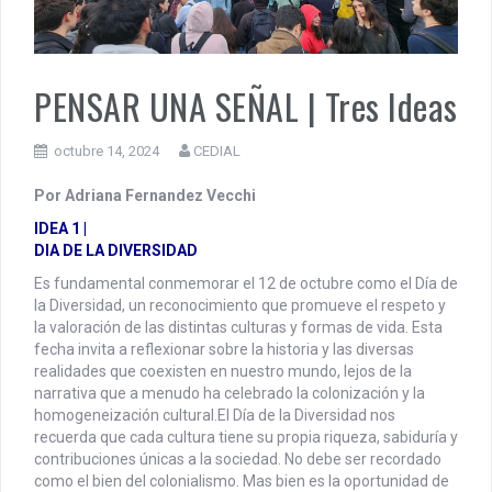
PENSAR UNA SEÑAL | Se echan los dados éticos de la
sustentibilidad. | 6 DE AGOSTO: SOBERANIA TERRITORIAL,
ECONOMICA Y POLITICA
PENSAR UNA SEÑAL | Tres Ideas
DOCUMENTO CEDIAL | Repudiamos las declaraciones ofensivas 
Milei contra la República Federativa del Brasil.
octubre 14, 2024
CEDIAL
Por Adriana Fernandez Vecchi
IDEA 1 |
DIA DE LA DIVERSIDAD
Es fundamental conmemorar el 12 de octubre como el Día de
la Diversidad, un reconocimiento que promueve el respeto y
la valoración de las distintas culturas y formas de vida. Esta
fecha invita a reflexionar sobre la historia y las diversas
realidades que coexisten en nuestro mundo, lejos de la
narrativa que a menudo ha celebrado la colonización y la
homogeneización cultural.
El Día de la Diversidad nos
recuerda que cada cultura tiene su propia riqueza, sabiduría y
contribuciones únicas a la sociedad. No debe ser recordado
como el bien del colonialismo. Mas bien es la oportunidad de