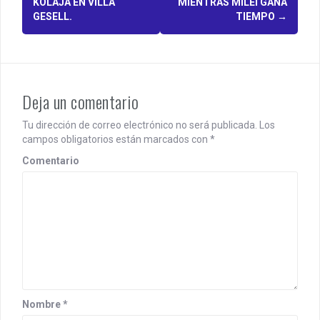
o
KOLAJA EN VILLA
MIENTRAS MILEI GANA
GESELL.
TIEMPO
→
s
t
n
Deja un comentario
a
v
Tu dirección de correo electrónico no será publicada.
Los
campos obligatorios están marcados con
*
i
Comentario
g
a
t
i
o
n
Nombre
*