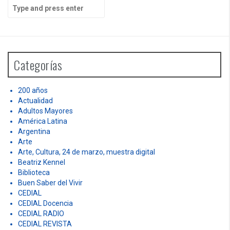
S
e
a
r
c
h
Categorías
f
o
r
200 años
:
Actualidad
Adultos Mayores
América Latina
Argentina
Arte
Arte, Cultura, 24 de marzo, muestra digital
Beatriz Kennel
Biblioteca
Buen Saber del Vivir
CEDIAL
CEDIAL Docencia
CEDIAL RADIO
CEDIAL REVISTA