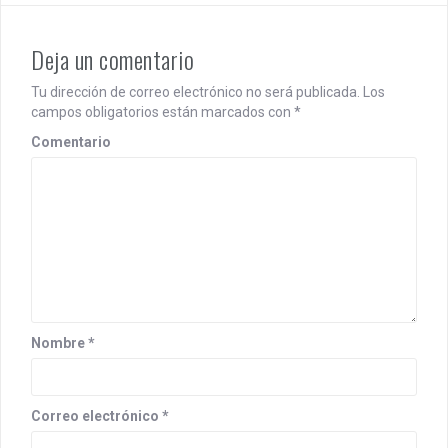
n
Deja un comentario
a
v
Tu dirección de correo electrónico no será publicada.
Los
campos obligatorios están marcados con
*
i
Comentario
g
a
t
i
o
n
Nombre
*
Correo electrónico
*