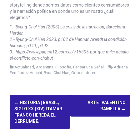
storytelling donde somos datos como clientes consumidores
y la narración política en donde uno es un rostro ¿cuál
elegimos?
1.- Byung-Chul Han (2003) La crisis de la narración, Barcelona,
Herder.
2.- Byung-Chul Han 2023, p102 de Hannah Arendt la condición
humana, p111, p102.
3.- https://www.pagina12.com.ar/715305-por-que-milei-desato-
el-conflicto-con-chubut
Actualidad
,
Argentina
,
Filosofía
,
Pensar una Señal
Adriana
Fernández Vecchi
,
Byun Chul Han
,
Gobenadores
P
←
HISTORIA | BRASIL,
ARTE | VALENTINO
SIGLO XX (XIV) ITAMAR
RAMELLA
→
o
FRANCO HEREDA EL
DERRUMBE.
s
t