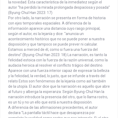
la novedad. Esta característica de la inmediatez según el
autor “ha perdido la mirada prolongada despaciosa y posada”
(Byung-Chul Han 2023: 17)
Por otro lado, la narración se presenta en forma de historia
con ejes temporales espaciales. A diferencia de la
información aparece una distancia cuyo rasgo principal,
según el autor, es la lejanía y dice: “anuncia un
acontecimiento histórico que no se puede poner a nuestra
disposición y que tampoco se puede prever ni calcular.
Estamos a merced de él, como si fuera una fuerza del
destino” (Byung-Chul Han 2023: 18) La narración, es tanto la
felicidad estoica con la fuerza de la razón universal, como la
audacia heroica al resolver el conflicto trágico del destino.
Aparece con una fuerza interior capaz de expresar la belleza
y la felicidad, la verdad, lo justo, que se infunde a través del
relato Estos son fenómenos de la lejanía como así también
de la utopía. El autor dice que la narración es aquello que abre
al futuro y alberga la esperanza. Según Byung-Chul Han la
narración introduce la presencia del otro, que lo llama rostro,
es un tú y no un ello que está a nuestra disposición.
A diferencia de las afirmaciones precedentes, el autor
declara “La pantalla táctil hace que desaparezca por
completo la realidad como rostro que nos interpela, Si al otro