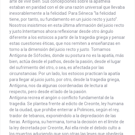
arte de vivir bien. Sus concepciones sobre la apatheia
estaban en paridad con el de una razón universal que llevaba
inexorablemente a la felicidad. Para Séneca “la felicidad
tiene, por tanto, su fundamento en un juicio recto y justo”.
Nosotros insistimos en esta última afirmación del juicio recto
y justo.
Intentamos ahora reflexionar desde otro ángulo
diferente a los estoicos a partir de la tragedia griega y pensar
estas cuestiones éticas, que nos remiten a enseñanzas en
torno a la dimensión del juicio recto y justo. Tomamos
Antígona de Sófocles, donde su postura no es la apatía, más
bien, actúa desde el pathos, desde la pasión, desde el lugar
del sufrimiento del otro, o sea, es afectada por las
circunstancias. Por un lado, los estoicos practican la apatía
para llegar al juicio justo, por otro, desde la tragedia griega,
Antígona, nos da algunas coordenadas de lectura al
respecto, pero desde el lado de la pasión.
Antígona recrea el angón o conflicto fundamental de la
tragedia. Se plantea frente al edicto de Creonte, ley humana
de la ciudad, que prohíbe enterrar a Polinices, según el rey,
traidor de tebanos, exponiéndolo a la depredación de las
fieras. Antígona, su hermana, toma la decisión en el límite de
la ley decretada por Creonte, Así ella rinde el debido culto a
los muertos aduciendo que son otras las leyes que obedecía