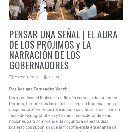
PENSAR UNA SEÑAL | Se echan los dados éticos de la
sustentibilidad. | 6 DE AGOSTO: SOBERANIA TERRITORIAL,
ECONOMICA Y POLITICA
PENSAR UNA SEÑAL | EL AURA
DE LOS PRÓJIMOS y LA
NARRACIÓN DE LOS
GOBERNADORES
marzo 1, 2024
CEDIAL
Por Adriana Fernandez Vecchi.
Para justificar el título de la reflexión vamos a dar un rodeo.
Primero, tomaremos los estoicos, luego la tragedia griega,
después, pretendemos relacionar esas afirmaciones con un
texto de Byung-Chul Han y terminar considerando esas
nociones para comprender la coyuntura de estos días.
Los estoicos suponían que la filosofía era la enseñanza del