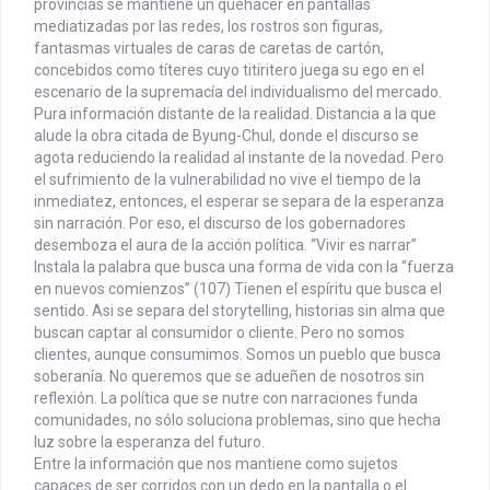
provincias se mantiene un quehacer en pantallas
mediatizadas por las redes, los rostros son figuras,
fantasmas virtuales de caras de caretas de cartón,
concebidos como títeres cuyo titiritero juega su ego en el
escenario de la supremacía del individualismo del mercado.
Pura información distante de la realidad. Distancia a la que
alude la obra citada de Byung-Chul, donde el discurso se
agota reduciendo la realidad al instante de la novedad. Pero
el sufrimiento de la vulnerabilidad no vive el tiempo de la
inmediatez, entonces, el esperar se separa de la esperanza
sin narración. Por eso, el discurso de los gobernadores
desemboza el aura de la acción política. “Vivir es narrar”
Instala la palabra que busca una forma de vida con la “fuerza
en nuevos comienzos” (107) Tienen el espíritu que busca el
sentido. Asi se separa del storytelling, historias sin alma que
buscan captar al consumidor o cliente. Pero no somos
clientes, aunque consumimos. Somos un pueblo que busca
soberanía. No queremos que se adueñen de nosotros sin
reflexión. La política que se nutre con narraciones funda
comunidades, no sólo soluciona problemas, sino que hecha
luz sobre la esperanza del futuro.
Entre la información que nos mantiene como sujetos
capaces de ser corridos con un dedo en la pantalla o el