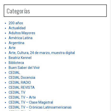
c
h
Categorías
f
o
r
200 años
:
Actualidad
Adultos Mayores
América Latina
Argentina
Arte
Arte, Cultura, 24 de marzo, muestra digital
Beatriz Kennel
Biblioteca
Buen Saber del Vivir
CEDIAL
CEDIAL Docencia
CEDIAL RADIO
CEDIAL REVISTA
CEDIAL TV
CEDIAL TV – Arte
CEDIAL TV – Clase Magistral
CEDIAL TV – Crónicas Latinoamericanas