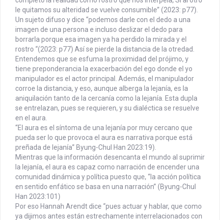
le quitamos su alteridad se vuelve consumible” (2023: p77).
Un sujeto difuso y dice “podemos darle con el dedo a una
imagen de una persona e incluso deslizar el dedo para
borrarla porque esa imagen ya ha perdido la mirada y el
rostro “(2023: p77) Así se pierde la distancia de la otredad.
Entendemos que se esfuma la proximidad del prójimo, y
tiene preponderancia la exacerbación del ego donde el yo
manipulador es el actor principal. Además, el manipulador
corroe la distancia, y eso, aunque alberga la lejanía, es la
aniquilación tanto de la cercanía como la lejanía. Esta dupla
se entrelazan, pues se requieren, y su dialéctica se resuelve
en el aura.
“El aura es el síntoma de una lejanía por muy cercano que
pueda ser lo que provoca el aura es narrativa porque está
preñada de lejanía” Byung-Chul Han 2023:19).
Mientras que la información desencanta el mundo al suprimir
la lejanía, el aura es capaz como narración de encender una
comunidad dinámica y política puesto que, “la acción política
en sentido enfático se basa en una narración” (Byung-Chul
Han 2023:101)
Por eso Hannah Arendt dice “pues actuar y hablar, que como
ya dijimos antes están estrechamente interrelacionados con