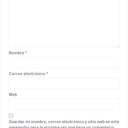
a
t
i
o
n
Nombre
*
Correo electrónico
*
Web
Guardar mi nombre, correo electrónico y sitio web en este
navegador para la próxima vez que haga un comentario.