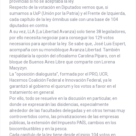
provincias si no se aceptaba la ley.
Respecto de la votación en Diputados vemos que, si
sumamos a UxP (Unión por la Patria) y el Frente de Izquierda,
cada capítulo de la ley ómnibus sale con una base de 104
diputados en contra.
A su vez, LLA (La Libertad Avanza) solo tiene 38 legisladores,
por ello necesita negociar para conseguir los 129 votos
necesarios para aprobar la ley. Se sabe que, José Luis Espert,
acompaña con su monobloque Avanza Libertad. También
respaldaría la opción del oficialismo Carolina Píparo, con el
bloque de Buenos Aires Libre que comparte con Lorena
Macyzyn.
La “oposición dialoguista”, formada por el PRO, UCR,
Hacemos Coalición Federal e Innovación Federal, ya le
garantizó al gobierno el quorum y los votos a favor en el
tratamiento en general.
Por ello, todo se resuelve en la discusión en particular, en
donde se expresarán las disidencias, especialmente
alrededor de las facultades delegadas y en otros temas muy
controvertidos como, las privatizaciones de las empresas
públicas, la extensión del Impuesto PAÍS, cambios en los
biocombustibles y en la pesca.
Cada capítulo de la ley tiene desde el inicio 104 votos en