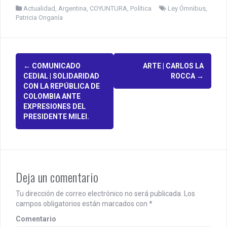
Actualidad
,
Argentina
,
COYUNTURA
,
Política
Ley Ómnibus
,
Patricia Onganía
P
←
COMUNICADO
ARTE | CARLOS LA
CEDIAL | SOLIDARIDAD
ROCCA
→
o
CON LA REPÚBLICA DE
COLOMBIA ANTE
s
EXPRESIONES DEL
PRESIDENTE MILEI.
t
n
a
v
Deja un comentario
i
Tu dirección de correo electrónico no será publicada.
Los
campos obligatorios están marcados con
*
g
Comentario