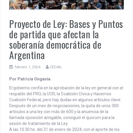
PENSAR UNA SEÑAL | Se echan los dados éticos de la
sustentibilidad. | 6 DE AGOSTO: SOBERANIA TERRITORIAL,
Proyecto de Ley: Bases y Puntos
ECONOMICA Y POLITICA
de partida que afectan la
DOCUMENTO CEDIAL | Repudiamos las declaraciones ofensivas 
Milei contra la República Federativa del Brasil.
soberanía democrática de
Argentina
febrero 1, 2024
CEDIAL
Por Patricia Onganía
El gobierno confía en la aprobación de la ley en general con el
respaldo del PRO, la UCR, la Coalición Cívica y Hacemos
Coalición Federal, pero hay dudas en algunos artículos clave.
Después de un mes de negociaciones, la quita de unos 300
artículos a una ley con más de 600 y la anuencia de la
llamada oposición amigable, consiguió el quorum para la
sesión de tratamiento de la Ley.
A las 10:30 hs. del 31 de enero de 2024, con el aporte de los