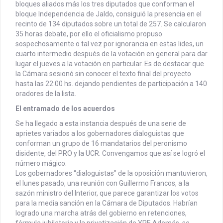
bloques aliados más los tres diputados que conforman el
bloque Independencia de Jaldo, consiguió la presencia en el
recinto de 134 diputados sobre un total de 257. Se calcularon
35 horas debate, por ello el oficialismo propuso
sospechosamente o tal vez por ignorancia en estas lides, un
cuarto intermedio después de la votación en general para dar
lugar el jueves a la votación en particular. Es de destacar que
la Cámara sesionó sin conocer el texto final del proyecto
hasta las 22:00 hs. dejando pendientes de participación a 140
oradores de la lista.
El entramado de los acuerdos
Se ha llegado a esta instancia después de una serie de
aprietes variados a los gobernadores dialoguistas que
conforman un grupo de 16 mandatarios del peronismo
disidente, del PRO y la UCR. Convengamos que así se logró el
número mágico.
Los gobernadores “dialoguistas” de la oposición mantuvieron,
el lunes pasado, una reunión con Guillermo Francos, a la
sazón ministro del Interior, que parece garantizar los votos
para la media sanción en la Cámara de Diputados. Habrían
logrado una marcha atrás del gobierno en retenciones,
fórmula jubilatoria y la privatización de YPF. Además, se