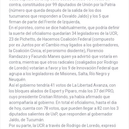
contra, constituidos por 99 diputados de Unión por la Patria
(número que queda después de la salida de los dos
tucumanos que responden a Osvaldo Jaldo) y los 5 que
firman de parte del Frente de Izquierda,
En el poroteo, como se dice habitualmente, que podría definir
la suerte del oficialismo quedarían 34 legisladores de la UCR,
23 de Pichetto, de Hacemos Coalición Federal (compuesto
por ex Juntos por el Cambio muy ligados a los gobernadores,
la Coalición Cívica, el peronismo disidente), Florencio
Randazzo y Facundo Manes quien ya advirtió que votaría en
contra, mientras que otros radicales (coaligados por Rodrigo
de Loredo) votarían a favor y los 9 de Innovación Federal que
agrupa a los legisladores de Misiones, Salta, Río Negro y
Neuquén.
Así el gobierno tendría 41 votos de La Libertad Avanza, con
los bloques aliados de Espert y Piparo, más los 37 del PRO,
cuyo presidente Cristian Ritondo, ya había afirmado que
acompañaría al gobierno. En total el oficialismo, hasta el dia
de hoy, cuenta con 78 votos, que pueden llegar a 82 con los 3
diputados salientes de UxP, que responden al gobernador
Jaldo, de Tucumán.
Por su parte, la UCR a través de Rodrigo de Loredo, expresó