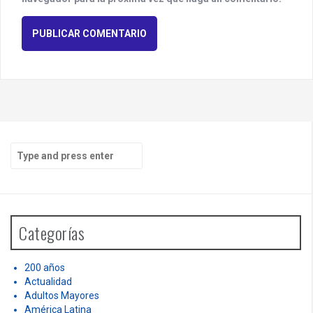
S
e
a
r
c
h
Categorías
f
o
r
200 años
:
Actualidad
Adultos Mayores
América Latina