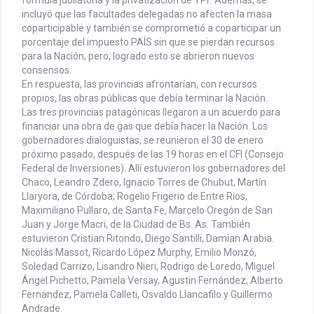
incluyó que las facultades delegadas no afecten la masa
coparticipable y también se comprometió a coparticipar un
porcentaje del impuesto PAÍS sin que se pierdan recursos
para la Nación, pero, logrado esto se abrieron nuevos
consensos.
En respuesta, las provincias afrontarían, con recursos
propios, las obras públicas que debía terminar la Nación.
Las tres provincias patagónicas llegaron a un acuerdo para
financiar una obra de gas que debía hacer la Nación. Los
gobernadores dialoguistas, se reunieron el 30 de enero
próximo pasado, después de las 19 horas en el CFI (Consejo
Federal de Inversiones). Allí estuvieron los gobernadores del
Chaco, Leandro Zdero, Ignacio Torres de Chubut, Martín
Llaryora, de Córdoba; Rogelio Frigerio de Entre Rios,
Maximiliano Pullaro, de Santa Fe, Marcelo Oregón de San
Juan y Jorge Macri, de la Ciudad de Bs. As. También
estuvieron Cristian Ritondo, Diego Santilli, Damian Arabia.
Nicolás Massot, Ricardo López Murphy, Emilio Monzó,
Soledad Carrizo, Lisandro Nieri, Rodrigo de Loredo, Miguel
Ángel Pichetto, Pamela Versay, Agustin Fernández, Alberto
Fernandez, Pamela Calleti, Osvaldo Llancafilo y Guillermo
Andrade.