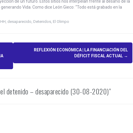
ección de un futuro. Estos sitios nos interpelan frente al desafío de la
a generando Vida. Como dice León Gieco: “Todo está grabado en la
DHH
,
desaparecido
,
Detenidos
,
El Olimpo
REFLEXIÓN ECONÓMICA | LA FINANCIACIÓN DEL
IA
DÉFICIT FISCAL ACTUAL
→
 del detenido – desaparecido (30-08-2020)”