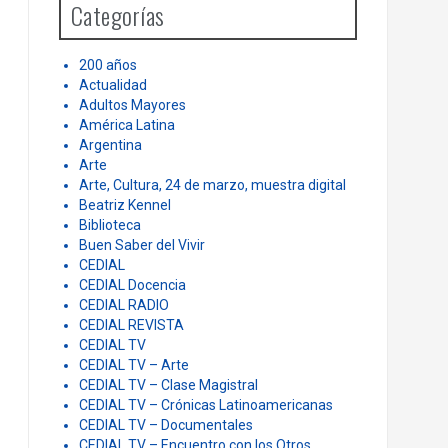
Categorías
f
o
r
200 años
:
Actualidad
Adultos Mayores
América Latina
Argentina
Arte
Arte, Cultura, 24 de marzo, muestra digital
Beatriz Kennel
Biblioteca
Buen Saber del Vivir
CEDIAL
CEDIAL Docencia
CEDIAL RADIO
CEDIAL REVISTA
CEDIAL TV
CEDIAL TV – Arte
CEDIAL TV – Clase Magistral
CEDIAL TV – Crónicas Latinoamericanas
CEDIAL TV – Documentales
CEDIAL TV – Encuentro con los Otros