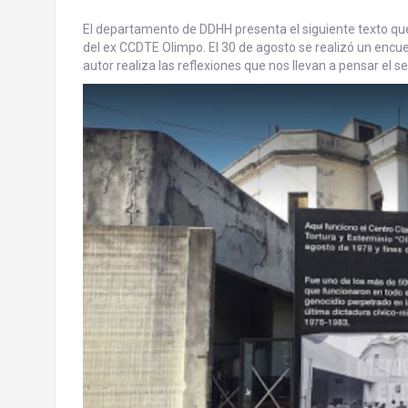
El departamento de DDHH presenta el siguiente texto que
del ex CCDTE Olimpo. El 30 de agosto se realizó un encuen
autor realiza las reflexiones que nos llevan a pensar el se