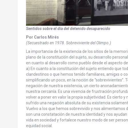
Sentidos sobre el día del detenido desaparecido
Por Carlos Mirés
(Secuestrado en 1978. Sobreviviente del Olimpo.)
La importancia de la existencia de los sitios de la memo
plano de la constitución del sujeto, su desarrollo persona
en cuanto al desarrollo como pueblo desde el aspecto de l
a) En cuanto a la constitución del sujeto entiendo que t
clandestinos o que hemos tenido familiares, amigxs o con
simplificando un poco, en la noción de “sobrevivientes”.
negación de nuestra existencia, un cierto anonadamiento a
nuestra cercanía. Es una vivencia de frustración profund
volver a poner en valor la propia subjetividad. Es cierto y
sufrido una negación absoluta de su existencia solament
Vuelvo a los que hemos sobrevivido y nos alimentamos de
son una constatación de nuestra identidad y nos ayudan 
vida en sociedad y fortalece nuestro modo de ser persona
equidad social.