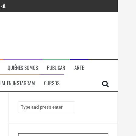
il.
QUIÉNES SOMOS
PUBLICAR
ARTE
IAL EN INSTAGRAM
CURSOS
RÁ
S
e
ITORIAL, ECONOMICA Y POLITICA
a
r
c
h