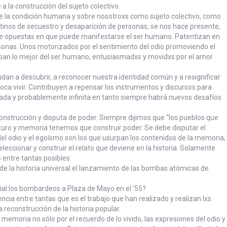
 a la construcción del sujeto colectivo.
re la condición humana y sobre nosotroxs como sujeto colectivo, como
inos de secuestro y desaparición de personas, se nos hace presente,
nte opuestas en que puede manifestarse el ser humano. Patentizan en
ersonas. Unos motorizados por el sentimiento del odio promoviendo el
ban lo mejor del ser humano, entusiasmadxs y movidxs por el amor
udan a descubrir, a reconocer nuestra identidad común y a resignificar
toca vivir. Contribuyen a repensar los instrumentos y discursos para
gada y probablemente infinita en tanto siempre habrá nuevos desafíos
onstrucción y disputa de poder. Siempre dijimos que “los pueblos que
uturo y memoria tenemos que construir poder. Se debe disputar el
el odio y el egoísmo son los que usurpan los contenidos de la memoria,
eleccionar y construir el relato que deviene en la historia. Solamente
ntre tantas posibles:
a de la historia universal el lanzamiento de las bombas atómicas de
icial los bombardeos a Plaza de Mayo en el ’55?
ia entre tantas que es el trabajo que han realizado y realizan lxs
 reconstrucción de la historia popular.
 memoria no sólo por el recuerdo de lo vivido, las expresiones del odio y