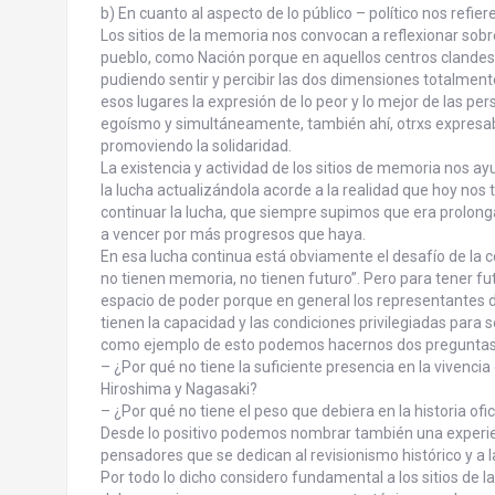
b) En cuanto al aspecto de lo público – político nos refiere
Los sitios de la memoria nos convocan a reflexionar sob
pueblo, como Nación porque en aquellos centros clandest
pudiendo sentir y percibir las dos dimensiones totalme
esos lugares la expresión de lo peor y lo mejor de las p
egoísmo y simultáneamente, también ahí, otrxs expresa
promoviendo la solidaridad.
La existencia y actividad de los sitios de memoria nos ay
la lucha actualizándola acorde a la realidad que hoy nos 
continuar la lucha, que siempre supimos que era prolon
a vencer por más progresos que haya.
En esa lucha continua está obviamente el desafío de la c
no tienen memoria, no tienen futuro”. Pero para tener f
espacio de poder porque en general los representantes d
tienen la capacidad y las condiciones privilegiadas para s
como ejemplo de esto podemos hacernos dos preguntas e
– ¿Por qué no tiene la suficiente presencia en la vivenci
Hiroshima y Nagasaki?
– ¿Por qué no tiene el peso que debiera en la historia of
Desde lo positivo podemos nombrar también una experienc
pensadores que se dedican al revisionismo histórico y a la
Por todo lo dicho considero fundamental a los sitios de la