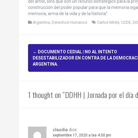
del amor, sino que son un recurso estratégico para la proy
construcción del poder popular para que la memoria sig
memoria, arma de la vida y de la historia”.
Argentina
,
Derechos Humanos
Carlos Mirés
,
CCDE
,
D
P
←
DOCUMENTO CEDIAL | NO AL INTENTO
DESESTABILIZADOR EN CONTRA DE LA DEMOCRAC
o
ARGENTINA.
s
t
1 thought on “DDHH | Jornada por el día
n
a
v
claudia
dice:
septiembre 17, 2020 a las 4:50 pm