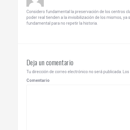
i
g
Considero fundamental la preservación de los centros cla
poder real tienden a la invisibilización de los mismos,
a
fundamental para no repetir la historia.
t
i
o
Deja un comentario
n
Tu dirección de correo electrónico no será publicada.
Los 
Comentario