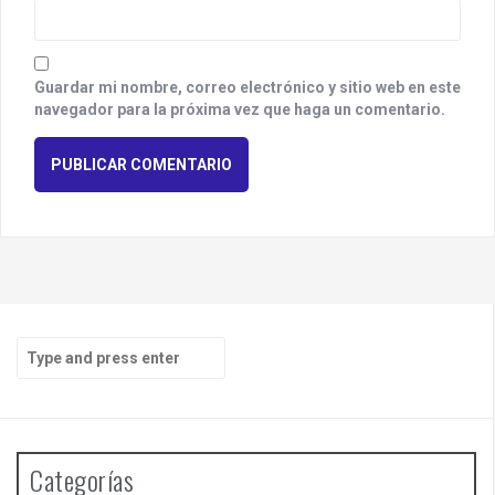
Guardar mi nombre, correo electrónico y sitio web en este
navegador para la próxima vez que haga un comentario.
S
e
a
r
c
h
Categorías
f