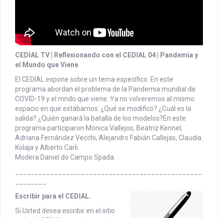
CEDIAL TV | Reflexionando con el CEDIAL 04 | Pandemia y
el Mundo que Viene
El CEDIAL expone sobre un tema específico. En este
programa abordan el problema de la Pandemia mundial de
COVID-19 y el mndo que viene. Ya no volveremos al mismo
espacio en que estábamos. ¿Qué se modificó? ¿Cuál es la
salida? ¿Quién ganará la batalla de los modelos?
En este
programa participaron Mónica Vallejos, Beatriz Kennel,
Adriana Fernández Vecchi, Alejandro Fabián Callejas, Claudia
Kolaja y Alberto Carli.
Modera Daniel do Campo Spada.
________________________________________________
________
Escribir para el CEDIAL.
Si Usted desea escribir en el sitio