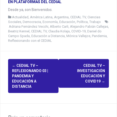
EN PLATAFORMAS DEL CEDIAL
.
Desde ya, son Bienvenidos.
Actualidad
,
América Latina
,
Argentina
,
CEDIAL TV
,
Ciencias
Sociales
,
Democracia
,
Economía
,
Educación
,
Política
,
Trabajo
Adriana Fernández Vecchi
,
Alberto Carli
,
Alejandro Fabián Callejas
,
Beatriz Kennel
,
CEDIAL TV
,
Claudia Kolaja
,
COVID-19
,
Daniel do
Campo Spada
,
Educación a Distancia
,
Mónica Vallejos
,
Pandemia
,
Reflexionando con el CEDIAL
P
←
CEDIAL TV –
CEDIAL TV –
REFLEXIONANDO 03 |
INVESTIGACIÓN
o
PANDEMIA Y
EDUCACIÓN Y
EDUCACIÓN A
COVID19
→
s
DISTANCIA
t
n
a