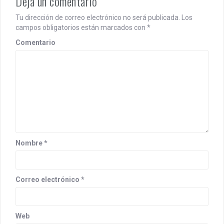
Deja un comentario
v
Tu dirección de correo electrónico no será publicada.
Los
i
campos obligatorios están marcados con
*
g
Comentario
a
t
i
o
n
Nombre
*
Correo electrónico
*
Web