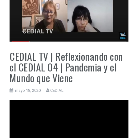
MUÑIZ. PORQUE LA HISTORIA TE JUZGARÁ
PENSAR UNA SEÑAL | Se echan los dados éticos de la
sustentibilidad. | 6 DE AGOSTO: SOBERANIA TERRITORIAL,
ECONOMICA Y POLITICA
CEDIAL TV | Reflexionando con
el CEDIAL 04 | Pandemia y el
Mundo que Viene
mayo 18, 2020
CEDIAL