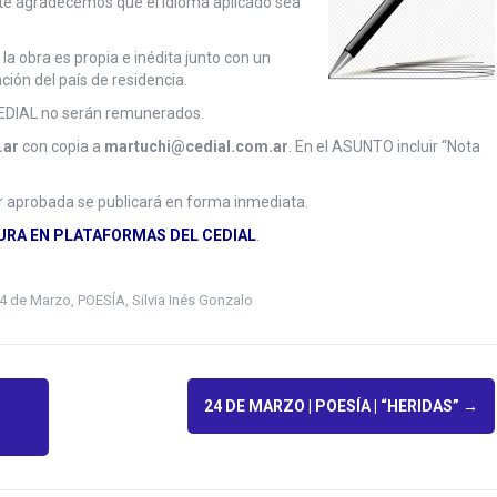
nte agradecemos que el idioma aplicado sea
a obra es propia e inédita junto con un
ión del país de residencia.
CEDIAL no serán remunerados.
.ar
con copia a
martuchi@cedial.com.ar
. En el ASUNTO incluir “Nota
r aprobada se publicará en forma inmediata.
URA EN PLATAFORMAS DEL CEDIAL
.
4 de Marzo
,
POESÍA
,
Silvia Inés Gonzalo
24 DE MARZO | POESÍA | “HERIDAS”
→