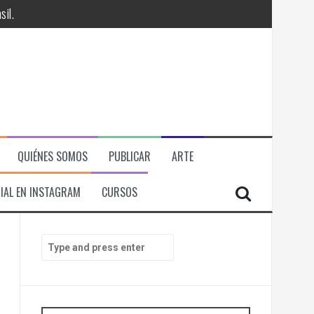
il.
QUIÉNES SOMOS
PUBLICAR
ARTE
IAL EN INSTAGRAM
CURSOS
RÁ
S
e
ITORIAL, ECONOMICA Y POLITICA
a
r
c
h