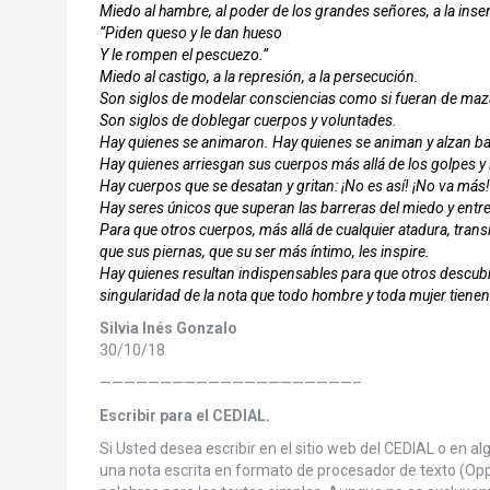
Miedo al hambre, al poder de los grandes señores, a la insens
“Piden queso y le dan hueso
Y le rompen el pescuezo.”
Miedo al castigo, a la represión, a la persecución.
Son siglos de modelar consciencias como si fueran de ma
Son siglos de doblegar cuerpos y voluntades.
Hay quienes se animaron. Hay quienes se animan y alzan ban
Hay quienes arriesgan sus cuerpos más allá de los golpes y l
Hay cuerpos que se desatan y gritan: ¡No es así! ¡No va más!
Hay seres únicos que superan las barreras del miedo y entre
Para que otros cuerpos, más allá de cualquier atadura, tran
que sus piernas, que su ser más íntimo, les inspire.
Hay quienes resultan indispensables para que otros descubr
singularidad de la nota que todo hombre y toda mujer tienen
Silvia Inés Gonzalo
30/10/18
—————————————————————–
Escribir para el CEDIAL.
Si Usted desea escribir en el sitio web del CEDIAL o en 
una nota escrita en formato de procesador de texto (Opp