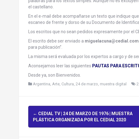
palabras para los textos simples. Aunque no es excluye
el castellano.
En el e-mail debe acompañarse un texto que indique que l
escaneo de frente y dorso de su Documento de Identificac
Los escritos que no sean pedidos expresamente por el 
El escrito debe ser enviado a
miguelacuna@cedial.com
para publicación”.
La misma será evaluada por los expertos a cargo y de se
Aconsejamos leer las siguientes
PAUTAS PARA ESCRIT
Desde ya, son Bienvenidos.
Argentina
,
Arte, Cultura, 24 de marzo, muestra digital
2
P
←
CEDIAL TV | 24 DE MARZO DE 1976 | MUESTRA
PLÁSTICA ORGANIZADA POR EL CEDIAL 2020
o