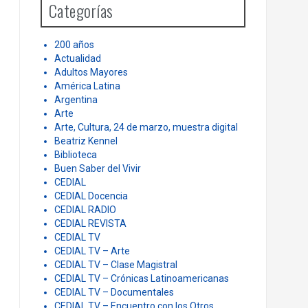
Categorías
f
o
r
200 años
:
Actualidad
Adultos Mayores
América Latina
Argentina
Arte
Arte, Cultura, 24 de marzo, muestra digital
Beatriz Kennel
Biblioteca
Buen Saber del Vivir
CEDIAL
CEDIAL Docencia
CEDIAL RADIO
CEDIAL REVISTA
CEDIAL TV
CEDIAL TV – Arte
CEDIAL TV – Clase Magistral
CEDIAL TV – Crónicas Latinoamericanas
CEDIAL TV – Documentales
CEDIAL TV – Encuentro con los Otros