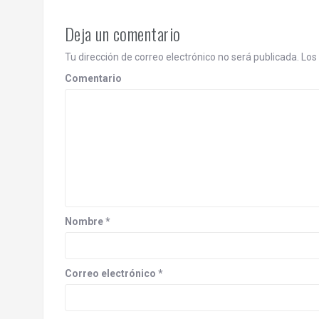
s
t
Deja un comentario
n
Tu dirección de correo electrónico no será publicada.
Los 
a
Comentario
v
i
g
a
t
Nombre
*
i
o
Correo electrónico
*
n