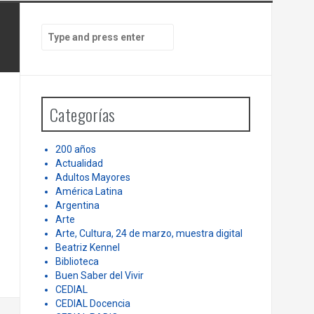
PEN
LA HISTORIA ES NUESTRA – Mundo |
te
Cuando España tuvo hambre, la
S
e
Argentina le dio de comer.
a
r
c
h
Categorías
f
o
r
200 años
:
Actualidad
Adultos Mayores
América Latina
Argentina
Arte
Arte, Cultura, 24 de marzo, muestra digital
Beatriz Kennel
Biblioteca
Buen Saber del Vivir
CEDIAL
CEDIAL Docencia