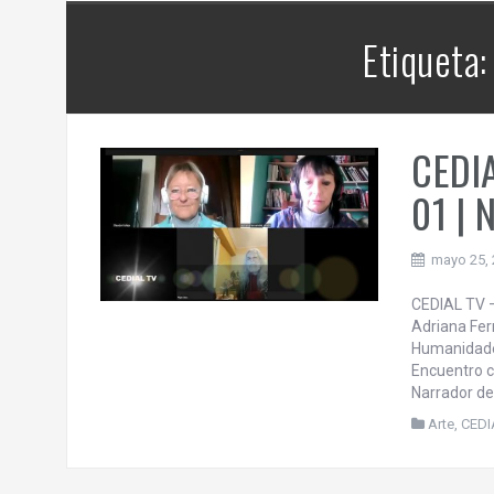
contra la República Federativa del
os
Brasil.
Etiqueta
 | 6
CEDIA
01 | 
mayo 25,
CEDIAL TV –
Adriana Fer
Humanidades
Encuentro c
Narrador de 
Arte
,
CEDI