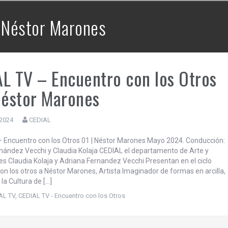
CEDIAL TV – Mayéutica | La Bronca –
12 | Brasil en alerta y la hegemonía
: Néstor Marones
continental de EE.UU..
L TV – Encuentro con los Otros
Néstor Marones
 2024
CEDIAL
 Encuentro con los Otros 01 | Néstor Marones Mayo 2024. Conducción:
nández Vecchi y Claudia Kolaja CEDIAL el departamento de Arte y
 Claudia Kolaja y Adriana Fernandez Vecchi Presentan en el ciclo
on los otros a Néstor Marones, Artista Imaginador de formas en arcilla,
la Cultura de […]
AL TV
,
CEDIAL TV - Encuentro con los Otros