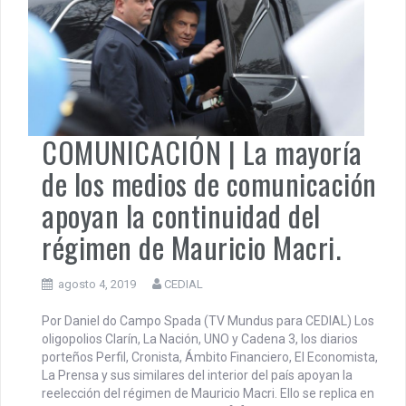
COMUNICACIÓN | La mayoría
de los medios de comunicación
apoyan la continuidad del
régimen de Mauricio Macri.
agosto 4, 2019
CEDIAL
Por Daniel do Campo Spada (TV Mundus para CEDIAL) Los
oligopolios Clarín, La Nación, UNO y Cadena 3, los diarios
porteños Perfil, Cronista, Ámbito Financiero, El Economista,
La Prensa y sus similares del interior del país apoyan la
reelección del régimen de Mauricio Macri. Ello se replica en