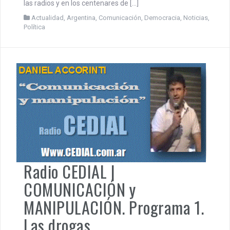
las radios y en los centenares de […]
Actualidad
,
Argentina
,
Comunicación
,
Democracia
,
Noticias
,
Política
Radio CEDIAL |
COMUNICACIÓN y
MANIPULACIÓN. Programa 1.
Las drogas.