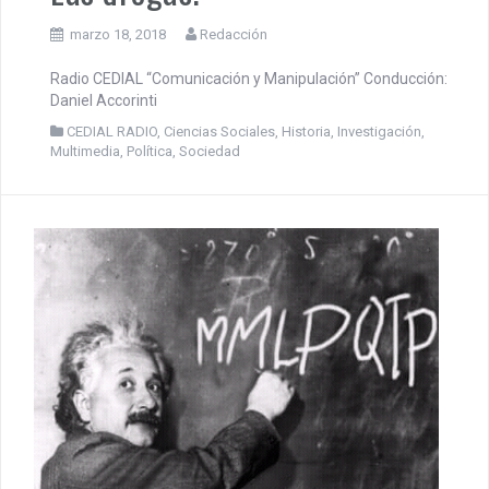
marzo 18, 2018
Redacción
Radio CEDIAL “Comunicación y Manipulación” Conducción:
Daniel Accorinti
CEDIAL RADIO
,
Ciencias Sociales
,
Historia
,
Investigación
,
Multimedia
,
Política
,
Sociedad