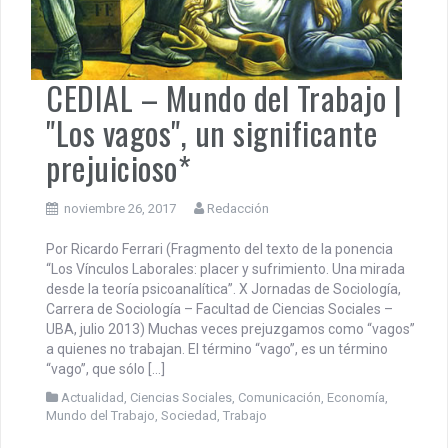
CEDIAL – Mundo del Trabajo |
"Los vagos", un significante
prejuicioso*
noviembre 26, 2017
Redacción
Por Ricardo Ferrari (Fragmento del texto de la ponencia
“Los Vínculos Laborales: placer y sufrimiento. Una mirada
desde la teoría psicoanalítica”. X Jornadas de Sociología,
Carrera de Sociología – Facultad de Ciencias Sociales –
UBA, julio 2013) Muchas veces prejuzgamos como “vagos”
a quienes no trabajan. El término “vago”, es un término
“vago”, que sólo […]
Actualidad
,
Ciencias Sociales
,
Comunicación
,
Economía
,
Mundo del Trabajo
,
Sociedad
,
Trabajo