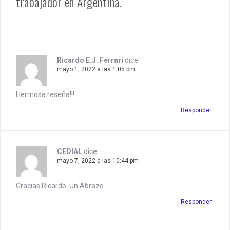
trabajador en Argentina.”
a
t
i
o
Ricardo E.J. Ferrari
dice:
mayo 1, 2022 a las 1:05 pm
n
Hermosa reseña!!!
Responder
CEDIAL
dice:
mayo 7, 2022 a las 10:44 pm
Gracias Ricardo. Un Abrazo.
Responder