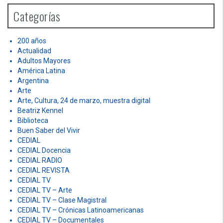
h
Categorías
f
o
r
200 años
:
Actualidad
Adultos Mayores
América Latina
Argentina
Arte
Arte, Cultura, 24 de marzo, muestra digital
Beatriz Kennel
Biblioteca
Buen Saber del Vivir
CEDIAL
CEDIAL Docencia
CEDIAL RADIO
CEDIAL REVISTA
CEDIAL TV
CEDIAL TV – Arte
CEDIAL TV – Clase Magistral
CEDIAL TV – Crónicas Latinoamericanas
CEDIAL TV – Documentales