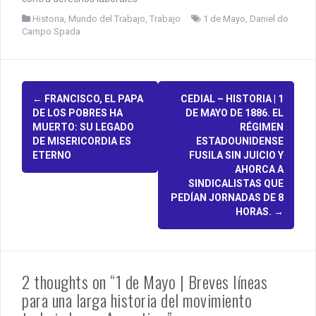
Historia
,
Mundo del Trabajo
,
Trabajo
1 de Mayo
,
Daniel do
Campo Spada
P
←
FRANCISCO, EL PAPA
CEDIAL – HISTORIA | 1
DE LOS POBRES HA
DE MAYO DE 1886. EL
o
MUERTO: SU LEGADO
RÉGIMEN
DE MISERICORDIA ES
ESTADOUNIDENSE
s
ETERNO
FUSILA SIN JUICIO Y
AHORCA A
t
SINDICALISTAS QUE
n
PEDÍAN JORNADAS DE 8
HORAS.
→
a
v
i
2 thoughts on “1 de Mayo | Breves líneas
para una larga historia del movimiento
g