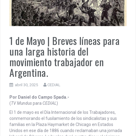
PENSAR UNA SEÑAL | Se echan los dados éticos de la
sustentibilidad. | 6 DE AGOSTO: SOBERANIA TERRITORIAL,
ECONOMICA Y POLITICA
DOCUMENTO CEDIAL | Repudiamos las declaraciones ofensivas 
1 de Mayo | Breves líneas para
Milei contra la República Federativa del Brasil.
una larga historia del
movimiento trabajador en
Argentina.
abril 30, 2025
CEDIAL
Por Daniel do Campo Spada.-
(
TV Mundus
para
CEDIAL
)
El 1 de mayo es el Día Internacional de los Trabajadores,
conmemorando el fusilamiento de los sindicalistas y sus
familias en la Plaza Haymarket de Chicago en Estados
Unidos en ese día de 1886 cuando reclamaban una jornada