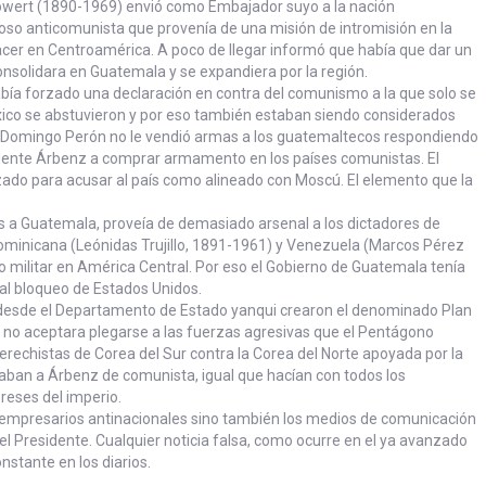
owert (1890-1969) envió como Embajador suyo a la nación
oso anticomunista que provenía de una misión de intromisión en la
hacer en Centroamérica. A poco de llegar informó que había que dar un
onsolidara en Guatemala y se expandiera por la región.
bía forzado una declaración en contra del comunismo a la que solo se
ico se abstuvieron y por eso también estaban siendo considerados
n Domingo Perón no le vendió armas a los guatemaltecos respondiendo
idente Árbenz a comprar armamento en los países comunistas. El
izado para acusar al país como alineado con Moscú. El elemento que la
s a Guatemala, proveía de demasiado arsenal a los dictadores de
minicana (Leónidas Trujillo, 1891-1961) y Venezuela (Marcos Pérez
militar en América Central. Por eso el Gobierno de Guatemala tenía
al bloqueo de Estados Unidos.
desde el Departamento de Estado yanqui crearon el denominado Plan
o aceptara plegarse a las fuerzas agresivas que el Pentágono
rechistas de Corea del Sur contra la Corea del Norte apoyada por la
ildaban a Árbenz de comunista, igual que hacían con todos los
ereses del imperio.
os empresarios antinacionales sino también los medios de comunicación
l Presidente. Cualquier noticia falsa, como ocurre en el ya avanzado
nstante en los diarios.