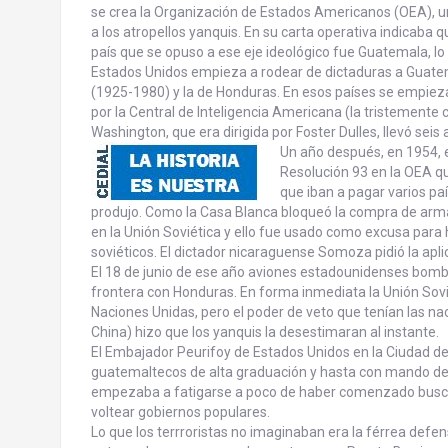
se crea la Organización de Estados Americanos (OEA), un
a los atropellos yanquis. En su carta operativa indicaba q
país que se opuso a ese eje ideológico fue Guatemala, lo
Estados Unidos empieza a rodear de dictaduras a Guat
(1925-1980) y la de Honduras. En esos países se empieza
por la Central de Inteligencia Americana (la tristement
Washington, que era dirigida por Foster Dulles, llevó seis
Un año después, en 1954, 
Resolución 93 en la OEA qu
que iban a pagar varios p
produjo. Como la Casa Blanca bloqueó la compra de arm
en la Unión Soviética y ello fue usado como excusa para 
soviéticos. El dictador nicaraguense Somoza pidió la apl
El 18 de junio de ese año aviones estadounidenses bomb
frontera con Honduras. En forma inmediata la Unión Sovi
Naciones Unidas, pero el poder de veto que tenían las na
China) hizo que los yanquis la desestimaran al instante.
El Embajador Peurifoy de Estados Unidos en la Ciudad d
guatemaltecos de alta graduación y hasta con mando de t
empezaba a fatigarse a poco de haber comenzado busca
voltear gobiernos populares.
Lo que los terrroristas no imaginaban era la férrea def