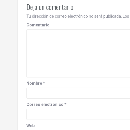
n
Deja un comentario
a
Tu dirección de correo electrónico no será publicada.
Los 
v
Comentario
i
g
a
t
i
Nombre
*
o
n
Correo electrónico
*
Web