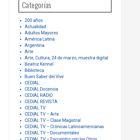
Categorías
f
o
r
200 años
:
Actualidad
Adultos Mayores
América Latina
Argentina
Arte
Arte, Cultura, 24 de marzo, muestra digital
Beatriz Kennel
Biblioteca
Buen Saber del Vivir
CEDIAL
CEDIAL Docencia
CEDIAL RADIO
CEDIAL REVISTA
CEDIAL TV
CEDIAL TV – Arte
CEDIAL TV – Clase Magistral
CEDIAL TV – Crónicas Latinoamericanas
CEDIAL TV – Documentales
CEDIAL TV – Encuentro con los Otros