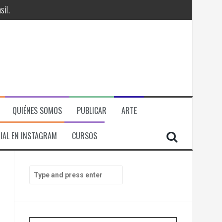
il.
QUIÉNES SOMOS
PUBLICAR
ARTE
IAL EN INSTAGRAM
CURSOS
RÁ
S
e
ITORIAL, ECONOMICA Y POLITICA
a
r
c
h