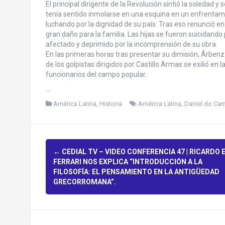
El principal dirigente de la Revolución sintió la soledad 
tenía sentido inmolarse en una esquina en un enfrentam
luchando por la dignidad de su país. Tras eso renunció en
gran daño para la familia. Las hijas se fueron suicidand
afectado y deprimido por la incomprensión de su obra.
En las primeras horas tras presentar su dimisión, Árbenz
de los golpistas dirigidos por Castillo Armas se exilió en 
funcionarios del campo popular.
…
América Latina
,
Historia
América Latina
,
Daniel do Ca
P
←
CEDIAL TV – VIDEO CONFERENCIA 47 | RICARDO E.
FERRARI NOS EXPLICA “INTRODUCCIÓN A LA
o
FILOSOFÍA: EL PENSAMIENTO EN LA ANTIGÜEDAD
GRECORROMANA”.
s
t