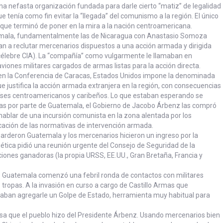
a nefasta organización fundada para darle cierto “matiz” de legalidad
ue tenía como fin evitar la “llegada” del comunismo a la región. El único
 que terminó de poner en la mira a la nación centroamericana.
emala, fundamentalmente las de Nicaragua con Anastasio Somoza
n a reclutar mercenarios dispuestos a una acción armada y dirigida
e célebre CIA). La “compañía” como vulgarmente le llamaban en
 aviones militares cargados de armas listas para la acción directa.
en la Conferencia de Caracas, Estados Unidos impone la denominada
e justifica la acción armada extranjera en la región, con consecuencias
aíses centroamericanos y caribeños. Lo que estaban esperando se
as por parte de Guatemala, el Gobierno de Jacobo Árbenz las compró
hablar de una incursión comunista en la zona alentada por los
icación de las normativas de intervención armada.
arderon Guatemala y los mercenarios hicieron un ingreso por la
ética pidió una reunión urgente del Consejo de Seguridad de la
ciones ganadoras (la propia URSS, EE.UU., Gran Bretaña, Francia y
e Guatemala comenzó una febril ronda de contactos con militares
ropas. A la invasión en curso a cargo de Castillo Armas que
ban agregarle un Golpe de Estado, herramienta muy habitual para
ensa que el pueblo hizo del Presidente Árbenz. Usando mercenarios bien