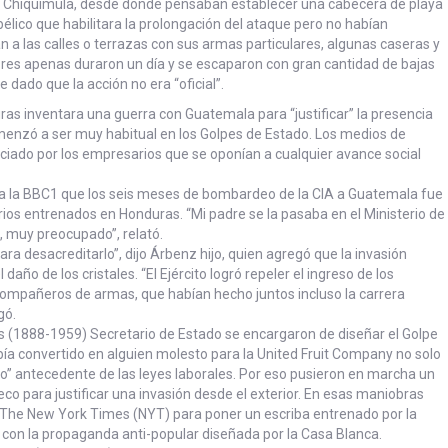
 Chiquimula, desde donde pensaban establecer una cabecera de playa
élico que habilitara la prolongación del ataque pero no habían
n a las calles o terrazas con sus armas particulares, algunas caseras y
asores apenas duraron un día y se escaparon con gran cantidad de bajas
dado que la acción no era “oficial”.
ras inventara una guerra con Guatemala para “justificar” la presencia
comenzó a ser muy habitual en los Golpes de Estado. Los medios de
iado por los empresarios que se oponían a cualquier avance social
 a la BBC1 que los seis meses de bombardeo de la CIA a Guatemala fue
os entrenados en Honduras. “Mi padre se la pasaba en el Ministerio de
 muy preocupado”, relató.
a desacreditarlo”, dijo Árbenz hijo, quien agregó que la invasión
ño de los cristales. “El Ejército logró repeler el ingreso de los
ompañeros de armas, que habían hecho juntos incluso la carrera
gó.
les (1888-1959) Secretario de Estado se encargaron de diseñar el Golpe
bía convertido en alguien molesto para la United Fruit Company no solo
so” antecedente de las leyes laborales. Por eso pusieron en marcha un
co para justificar una invasión desde el exterior. En esas maniobras
l The New York Times (NYT) para poner un escriba entrenado por la
 con la propaganda anti-popular diseñada por la Casa Blanca.