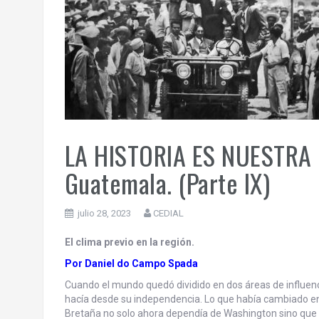
LA HISTORIA ES NUESTRA |
Guatemala. (Parte IX)
julio 28, 2023
CEDIAL
El clima previo en la región.
Por Daniel do Campo Spada
Cuando el mundo quedó dividido en dos áreas de influenci
hacía desde su independencia. Lo que había cambiado en 
Bretaña no solo ahora dependía de Washington sino que