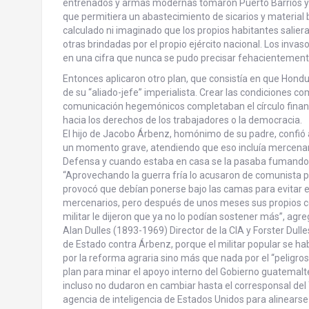
entrenados y armas modernas tomaron Puerto Barrios y
que permitiera un abastecimiento de sicarios y material b
calculado ni imaginado que los propios habitantes saliera
otras brindadas por el propio ejército nacional. Los inv
en una cifra que nunca se pudo precisar fehacientemente 
Entonces aplicaron otro plan, que consistía en que Hondu
de su “aliado-jefe” imperialista. Crear las condiciones 
comunicación hegemónicos completaban el círculo financ
hacia los derechos de los trabajadores o la democracia.
El hijo de Jacobo Árbenz, homónimo de su padre, confió
un momento grave, atendiendo que eso incluía mercenari
Defensa y cuando estaba en casa se la pasaba fumando,
“Aprovechando la guerra fría lo acusaron de comunista par
provocó que debían ponerse bajo las camas para evitar el da
mercenarios, pero después de unos meses sus propios c
militar le dijeron que ya no lo podían sostener más”, agre
Alan Dulles (1893-1969) Director de la CIA y Forster Dul
de Estado contra Árbenz, porque el militar popular se ha
por la reforma agraria sino más que nada por el “peligro
plan para minar el apoyo interno del Gobierno guatemalte
incluso no dudaron en cambiar hasta el corresponsal de
agencia de inteligencia de Estados Unidos para alinearse