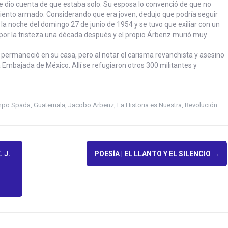
y se dio cuenta de que estaba solo. Su esposa lo convenció de que no
iento armado. Considerando que era joven, dedujo que podría seguir
 la noche del domingo 27 de junio de 1954 y se tuvo que exiliar con un
o por la tristeza una década después y el propio Árbenz murió muy
 permaneció en su casa, pero al notar el carisma revanchista y asesino
la Embajada de México. Allí se refugiaron otros 300 militantes y
mpo Spada
,
Guatemala
,
Jacobo Arbenz
,
La Historia es Nuestra
,
Revolución
 J.
POESÍA | EL LLANTO Y EL SILENCIO
→