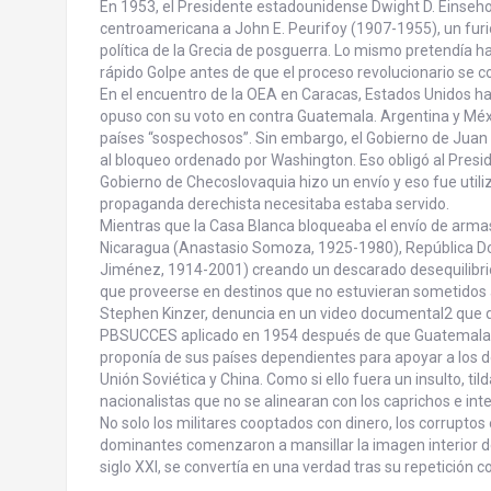
En 1953, el Presidente estadounidense Dwight D. Einseh
centroamericana a John E. Peurifoy (1907-1955), un furi
política de la Grecia de posguerra. Lo mismo pretendía 
rápido Golpe antes de que el proceso revolucionario se c
En el encuentro de la OEA en Caracas, Estados Unidos ha
opuso con su voto en contra Guatemala. Argentina y Méx
países “sospechosos”. Sin embargo, el Gobierno de Jua
al bloqueo ordenado por Washington. Eso obligó al Pres
Gobierno de Checoslovaquia hizo un envío y eso fue util
propaganda derechista necesitaba estaba servido.
Mientras que la Casa Blanca bloqueaba el envío de arma
Nicaragua (Anastasio Somoza, 1925-1980), República Do
Jiménez, 1914-2001) creando un descarado desequilibrio 
que proveerse en destinos que no estuvieran sometidos 
Stephen Kinzer, denuncia en un video documental2 que 
PBSUCCES aplicado en 1954 después de que Guatemala n
proponía de sus países dependientes para apoyar a los de
Unión Soviética y China. Como si ello fuera un insulto, t
nacionalistas que no se alinearan con los caprichos e int
No solo los militares cooptados con dinero, los corrupt
dominantes comenzaron a mansillar la imagen interior de
siglo XXI, se convertía en una verdad tras su repetición co