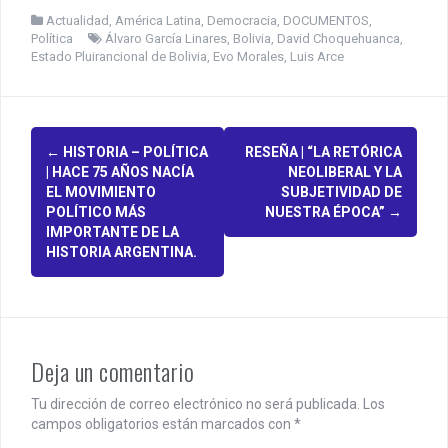
Actualidad
,
América Latina
,
Democracia
,
DOCUMENTOS
,
Política
Álvaro García Linares
,
Bolivia
,
David Choquehuanca
,
Estado Pluirancional de Bolivia
,
Evo Morales
,
Luis Arce
P
←
HISTORIA – POLÍTICA
RESEÑA | “LA RETÓRICA
| HACE 75 AÑOS NACÍA
NEOLIBERAL Y LA
o
EL MOVIMIENTO
SUBJETIVIDAD DE
POLÍTICO MÁS
NUESTRA ÉPOCA”
→
s
IMPORTANTE DE LA
HISTORIA ARGENTINA.
t
n
a
v
Deja un comentario
i
Tu dirección de correo electrónico no será publicada.
Los
campos obligatorios están marcados con
*
g