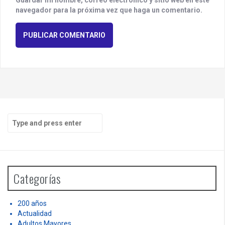
navegador para la próxima vez que haga un comentario.
S
e
a
r
c
h
Categorías
f
o
r
200 años
:
Actualidad
Adultos Mayores