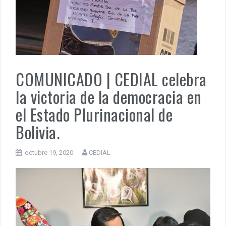
MUÑIZ. PORQUE LA HISTORIA TE JUZGARÁ
PENSAR UNA SEÑAL | Se echan los dados éticos de la
sustentibilidad. | 6 DE AGOSTO: SOBERANIA TERRITORIAL,
ECONOMICA Y POLITICA
COMUNICADO | CEDIAL celebra
la victoria de la democracia en
el Estado Plurinacional de
Bolivia.
octubre 19, 2020
CEDIAL