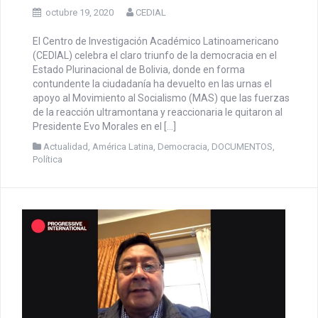
COMUNICADO | CEDIAL
celebra la victoria de la
democracia en el Estado
Plurinacional de Bolivia.
octubre 19, 2020
CEDIAL
El Centro de Investigación Académico Latinoamericano
(CEDIAL) celebra el claro triunfo de la democracia en el
Estado Plurinacional de Bolivia, donde en forma
contundente la ciudadanía ha devuelto en las urnas el
apoyo al Movimiento al Socialismo (MAS) que las fuerzas
de la reacción ultramontana y reaccionaria le quitaron al
Presidente Evo Morales en el […]
Actualidad
,
América Latina
,
Democracia
,
DOCUMENTOS
,
Política