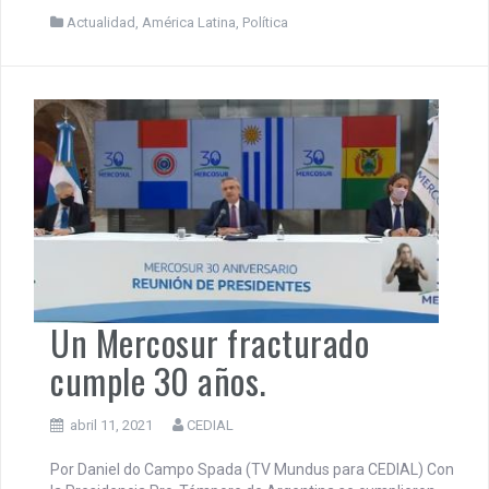
Por Patricia Ongania En medio de una tarde conmovida en
nuestro país por el caso Loan, apareció espectacularmente
el intento de golpe de Estado en Bolivia, con imágenes de
la represión de las Fuerzas Armadas contra el pueblo
boliviano que defendía su democracia. Las democracias
latinoamericanas aparecen debilitadas, por el
empobrecimiento general de la población […]
Actualidad
,
América Latina
,
Política