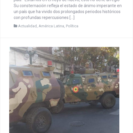
ENCRUCIJADA
mayo 24, 2026
CEDIAL
Por Ángel Saldomando En una conversación telefónica
reciente con un amigo boliviano, sociólogo e investigador
experimentado, me decía consternado a propósito de su
país. “Estamos en el hoyo de nuevo, esto no tiene arreglo”
Su consternación refleja el estado de ánimo imperante en
un país que ha vivido dos prolongados periodos históricos
con profundas repercusiones […]
Actualidad
,
América Latina
,
Política