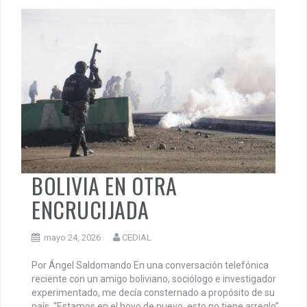
CEDIAL TV. Idea y Conducción: -Juan Maya -Marcelo
Albornoz -Daniel do Campo Spada. -Crisis en Bolivia. -
Intervienen en la UOM. -Derecho a […]
Argentina
,
CEDIAL TV
,
CEDIAL TV - La Bronca
,
Política
,
Regiòn
BOLIVIA EN OTRA