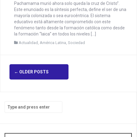
de la conciencia social. El
fenómeno CAMACHO
diciembre 10, 2019
CEDIAL
Por Mgter Marta Martinángelo Camacho afirma “la
Pachamama murió ahora solo queda la cruz de Cristo”.
Este enunciado es la síntesis perfecta, define el ser de una
mayoría colonizada o sea eurocéntrica. El sistema
educativo está altamente comprometido con este
fenómeno tanto desde la formación católica como desde
la formación “laica” en todos los niveles […]
Actualidad
,
América Latina
,
Sociedad
P
←
OLDER POSTS
o