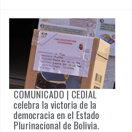
impacta, obliga a reflexionar acerca de nuestro ser-sentir-
hacer como latinoamericanos. Este artículo es producto de
la lectura e interpretación desde categorías ligadas a una
formación con mucho de eurocentrismo y muy poco de
sabiduría de los pueblos originarios. He intentado
analizarlo valiéndome de algunas […]
América Latina
,
Filosofía
,
Política