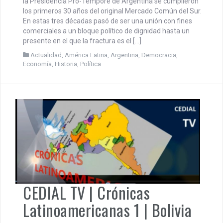
Un Mercosur fracturado
cumple 30 años.
abril 11, 2021
CEDIAL
Por Daniel do Campo Spada (TV Mundus para CEDIAL) Con
la Presidencia Pro-Témpore de Argentina se cumplieron
los primeros 30 años del original Mercado Común del Sur.
En estas tres décadas pasó de ser una unión con fines
comerciales a un bloque político de dignidad hasta un
presente en el que la fractura es el […]
Actualidad
,
América Latina
,
Argentina
,
Democracia
,
Economía
,
Historia
,
Política