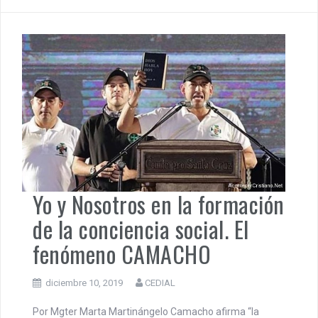
(MAS) participó en el encuentro 2020 de la Internacional
Progresista, donde hizo un recorrido de las arbitrariedades
a las que son sometidos desde la instauración de la
dictadura de Yanina Añez. El contubernio entre los
militares, agentes extranjeros, políticos locales […]
Actualidad
,
América Latina
,
Democracia
,
Derechos Humanos
,
Política
Yo y Nosotros en la formación