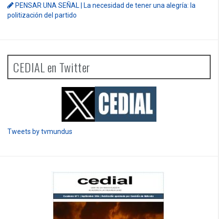
sustentibilidad. | 6 DE AGOSTO: SOBERANIA TERRITORIAL,
ECONOMICA Y POLITICA
DOCUMENTO CEDIAL | Repudiamos las declaraciones ofensivas
de Milei contra la República Federativa del Brasil.
CEDIAL TV – Mayéutica | La Bronca – 12 | Brasil en alerta y la
hegemonía continental de EE.UU..
LA HISTORIA ES NUESTRA – Mundo | Cuando España tuvo
hambre, la Argentina le dio de comer.
PENSAR UNA SEÑAL | La necesidad de tener una alegría: la
politización del partido
CEDIAL en Twitter
Tweets by tvmundus