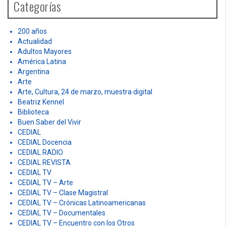
s
t
S
e
s
a
r
n
c
h
a
Categorías
f
v
o
r
200 años
i
:
Actualidad
g
Adultos Mayores
América Latina
a
Argentina
Arte
t
Arte, Cultura, 24 de marzo, muestra digital
Beatriz Kennel
i
Biblioteca
o
Buen Saber del Vivir
CEDIAL
n
CEDIAL Docencia