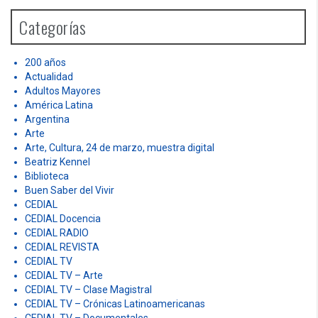
h
Categorías
f
o
r
200 años
:
Actualidad
Adultos Mayores
América Latina
Argentina
Arte
Arte, Cultura, 24 de marzo, muestra digital
Beatriz Kennel
Biblioteca
Buen Saber del Vivir
CEDIAL
CEDIAL Docencia
CEDIAL RADIO
CEDIAL REVISTA
CEDIAL TV
CEDIAL TV – Arte
CEDIAL TV – Clase Magistral
CEDIAL TV – Crónicas Latinoamericanas