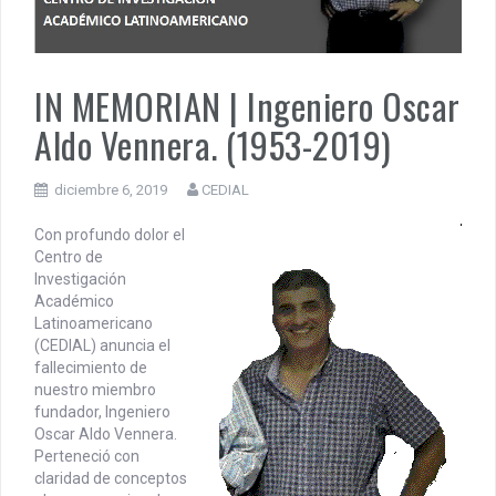
PENSAR UNA SEÑAL | Se echan los dados éticos de la
sustentibilidad. | 6 DE AGOSTO: SOBERANIA TERRITORIAL,
ECONOMICA Y POLITICA
IN MEMORIAN | Ingeniero Oscar
DOCUMENTO CEDIAL | Repudiamos las declaraciones ofensivas 
Aldo Vennera. (1953-2019)
Milei contra la República Federativa del Brasil.
diciembre 6, 2019
CEDIAL
Con profundo dolor el
Centro de
Investigación
Académico
Latinoamericano
(CEDIAL) anuncia el
fallecimiento de
nuestro miembro
fundador, Ingeniero
Oscar Aldo Vennera.
Perteneció con
claridad de conceptos