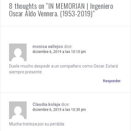
8 thoughts on “IN MEMORIAN | Ingeniero
v
Oscar Aldo Vennera. (1953-2019)”
i
g
a
t
monica vallejos
dice:
diciembre 6, 2019 a las 10:10 pm
i
Duele mucho despedir a un compañero como Oscar. Estará
o
siempre presente.
n
Responder
Claudia kolaja
dice:
diciembre 6, 2019 a las 10:30 pm
Mucha tristeza por su perdida.