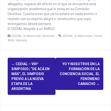
allegados, espacio de afecto en el que se encuentra esta
organización académica que lo tenía en su Comisión
Directiva. Cuesta creer que ya no estará en cada evento o
reunión con su espíritu alegre y constructivo que supo
entregarnos desde siempre.
El CEDIAL despide a un AMIGO.
CEDIAL
,
In Memorian
,
Noticias
CEDIAL
,
In Memorian
,
Oscar
Aldo Vennera
P
←
CEDIAL – VIIIº
YO Y NOSOTROS EN LA
SIMPOSIO | “DE ACÁ EN
FORMACIÓN DE LA
o
MÁS”, EL SIMPOSIO
CONCIENCIA SOCIAL. EL
PREVIO A LA NUEVA
FENÓMENO
s
ETAPA DE LA
CAMACHO
→
ARGENTINA
t
n
a