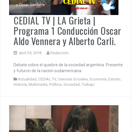
CEDIAL TV | LA Grieta |
Programa 1 Conducción Oscar
Aldo Vennera y Alberto Carli.
abril 29, 2018
Redacción
Debate sobre el quiebre de la sociedad argentina. Presente
y futuron de la nación sudamericana.
Actualidad
,
CEDIAL TV
,
Ciencias Sociales
,
Economía
,
Estado
,
Historia
,
Multimedia
,
Política
,
Sociedad
,
Trabajo