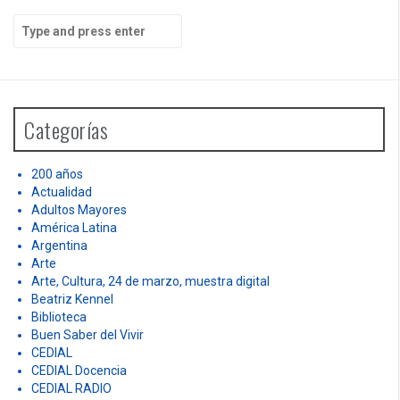
Simposio
S
e
a
r
c
h
Categorías
f
o
r
200 años
:
Actualidad
Adultos Mayores
América Latina
Argentina
Arte
Arte, Cultura, 24 de marzo, muestra digital
Beatriz Kennel
Biblioteca
Buen Saber del Vivir