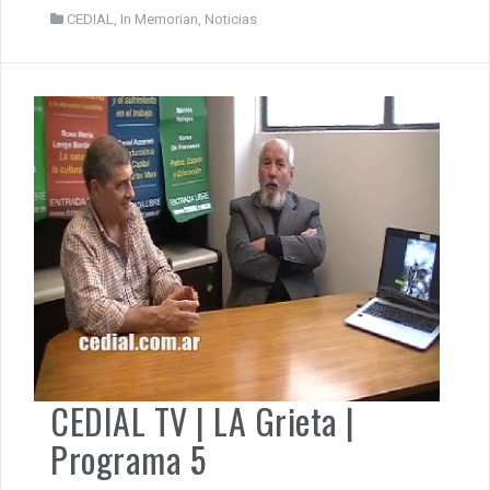
Argentina más digna. Egresado de la Universidad
Tecnológica Nacional (UTN) como Ingeniero en
Telecomunicaciones […]
CEDIAL
,
In Memorian
,
Noticias
CEDIAL TV | LA Grieta |