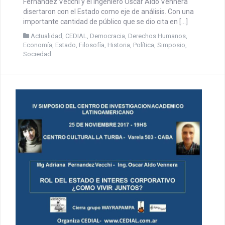
El 25 de noviembre de 2017 se llevó a cabo el Ivº Simposio
organizado por el Centro de Investigación Académico
Latinoamericano (CEDIAL) en el que la Licenciada Adriana
Fernández Vecchi y el Ingeniero Oscar Aldo Vennera
disertaron con el Estado como eje de análisis. Con una
importante cantidad de público que se dio cita en […]
Actualidad
,
CEDIAL
,
Democracia
,
Derechos Humanos
,
Economía
,
Estado
,
Filosofía
,
Historia
,
Política
,
Simposio
,
Sociedad