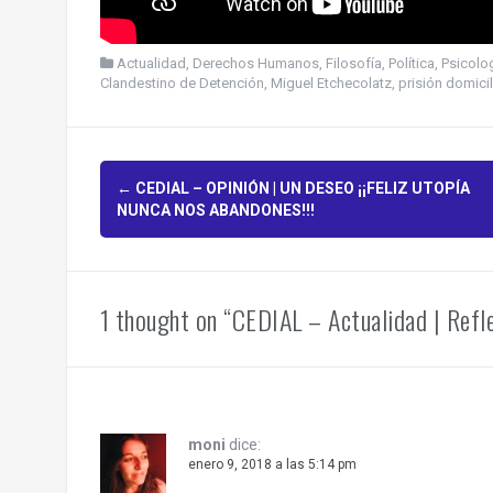
Actualidad
,
Derechos Humanos
,
Filosofía
,
Política
,
Psicolo
Clandestino de Detención
,
Miguel Etchecolatz
,
prisión domicil
P
←
CEDIAL – OPINIÓN | UN DESEO ¡¡FELIZ UTOPÍA
NUNCA NOS ABANDONES!!!
o
s
1 thought on “CEDIAL – Actualidad | Refle
t
n
a
v
moni
dice:
enero 9, 2018 a las 5:14 pm