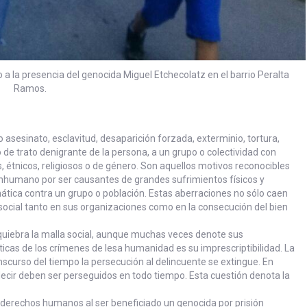
a la presencia del genocida Miguel Etchecolatz en el barrio Peralta
Ramos.
asesinato, esclavitud, desaparición forzada, exterminio, tortura,
o de trato denigrante de la persona, a un grupo o colectividad con
s, étnicos, religiosos o de género. Son aquellos motivos reconocibles
inhumano por ser causantes de grandes sufrimientos físicos y
tica contra un grupo o población. Estas aberraciones no sólo caen
 social tanto en sus organizaciones como en la consecución del bien
quiebra la malla social, aunque muchas veces denote sus
sticas de los crímenes de lesa humanidad es su imprescriptibilidad. La
nscurso del tiempo la persecución al delincuente se extingue. En
ecir deben ser perseguidos en todo tiempo. Esta cuestión denota la
s derechos humanos al ser beneficiado un genocida por prisión