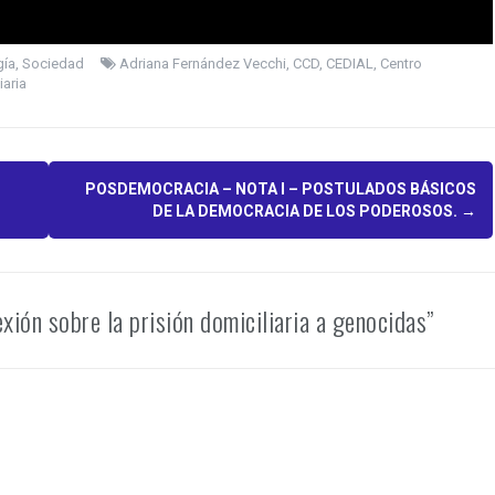
gía
,
Sociedad
Adriana Fernández Vecchi
,
CCD
,
CEDIAL
,
Centro
iaria
POSDEMOCRACIA – NOTA I – POSTULADOS BÁSICOS
DE LA DEMOCRACIA DE LOS PODEROSOS.
→
xión sobre la prisión domiciliaria a genocidas”