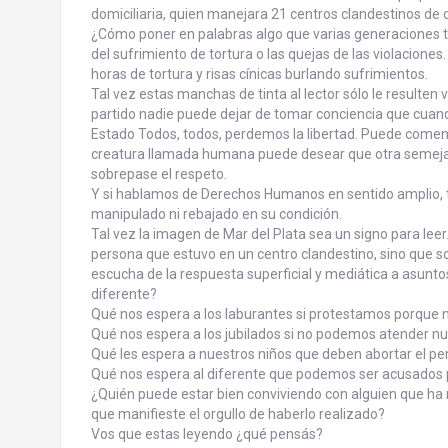
domiciliaria, quien manejara 21 centros clandestinos de 
¿Cómo poner en palabras algo que varias generaciones tr
del sufrimiento de tortura o las quejas de las violaciones
horas de tortura y risas cínicas burlando sufrimientos.
Tal vez estas manchas de tinta al lector sólo le resulten 
partido nadie puede dejar de tomar conciencia que cuan
Estado Todos, todos, perdemos la libertad. Puede comen
creatura llamada humana puede desear que otra semeja
sobrepase el respeto.
Y si hablamos de Derechos Humanos en sentido amplio, to
manipulado ni rebajado en su condición.
Tal vez la imagen de Mar del Plata sea un signo para leer
persona que estuvo en un centro clandestino, sino que s
escucha de la respuesta superficial y mediática a asuntos
diferente?
Qué nos espera a los laburantes si protestamos porque 
Qué nos espera a los jubilados si no podemos atender nu
Qué les espera a nuestros niños que deben abortar el pe
Qué nos espera al diferente que podemos ser acusados p
¿Quién puede estar bien conviviendo con alguien que ha
que manifieste el orgullo de haberlo realizado?
Vos que estas leyendo ¿qué pensás?