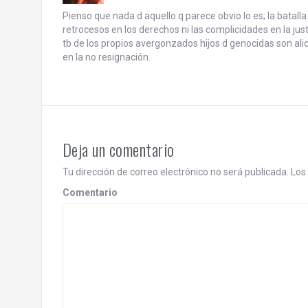
i
Pienso que nada d aquello q parece obvio lo es; la batalla
g
retrocesos en los derechos ni las complicidades en la ju
tb de los propios avergonzados hijos d genocidas son alic
a
en la no resignación.
t
i
o
Deja un comentario
n
Tu dirección de correo electrónico no será publicada.
Los 
Comentario