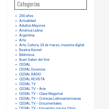
Categorías
f
o
r
200 años
:
Actualidad
Adultos Mayores
América Latina
Argentina
Arte
Arte, Cultura, 24 de marzo, muestra digital
Beatriz Kennel
Biblioteca
Buen Saber del Vivir
CEDIAL
CEDIAL Docencia
CEDIAL RADIO
CEDIAL REVISTA
CEDIAL TV
CEDIAL TV – Arte
CEDIAL TV – Clase Magistral
CEDIAL TV – Crónicas Latinoamericanas
CEDIAL TV – Documentales
CEDIAL TV – Encuentro con los Otros