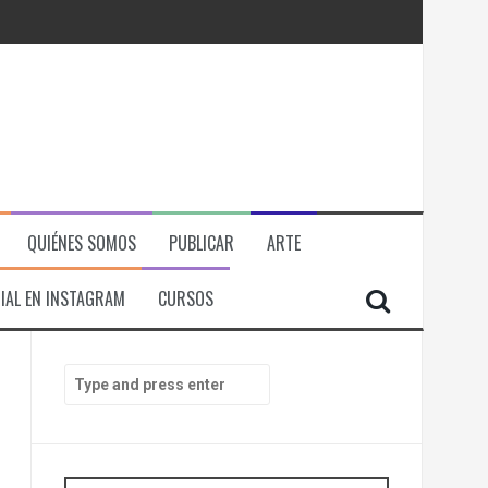
QUIÉNES SOMOS
PUBLICAR
ARTE
IAL EN INSTAGRAM
CURSOS
RÁ
ITORIAL, ECONOMICA Y POLITICA
S
e
il.
a
r
c
h