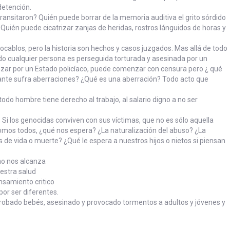
detención.
ansitaron? Quién puede borrar de la memoria auditiva el grito sórdido
. Quién puede cicatrizar zanjas de heridas, rostros lánguidos de horas y
vocablos, pero la historia son hechos y casos juzgados. Mas allá de todo
do cualquier persona es perseguida torturada y asesinada por un
zar por un Estado policíaco, puede comenzar con censura pero ¿ qué
nte sufra aberraciones? ¿Qué es una aberración? Todo acto que
do hombre tiene derecho al trabajo, al salario digno a no ser
. Si los genocidas conviven con sus víctimas, que no es sólo aquella
omos todos, ¿qué nos espera? ¿La naturalización del abuso? ¿La
 de vida o muerte? ¿Qué le espera a nuestros hijos o nietos si piensan
no nos alcanza
estra salud
nsamiento critico
or ser diferentes.
 robado bebés, asesinado y provocado tormentos a adultos y jóvenes y