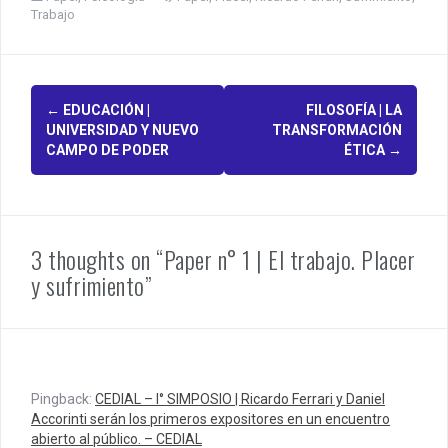
Trabajo
P
←
EDUCACIÓN |
FILOSOFÍA | LA
UNIVERSIDAD Y NUEVO
TRANSFORMACIÓN
o
CAMPO DE PODER
ÉTICA
→
s
t
n
3 thoughts on “Paper n° 1 | El trabajo. Placer
y sufrimiento”
a
v
i
g
Pingback:
CEDIAL – I° SIMPOSIO | Ricardo Ferrari y Daniel
Accorinti serán los primeros expositores en un encuentro
a
abierto al público. – CEDIAL