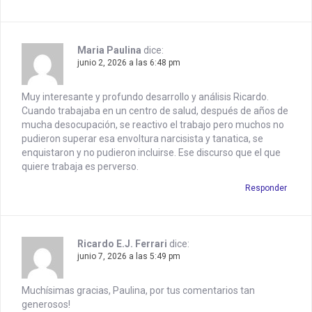
t
i
Maria Paulina
dice:
o
junio 2, 2026 a las 6:48 pm
n
Muy interesante y profundo desarrollo y análisis Ricardo.
Cuando trabajaba en un centro de salud, después de años de
mucha desocupación, se reactivo el trabajo pero muchos no
pudieron superar esa envoltura narcisista y tanatica, se
enquistaron y no pudieron incluirse. Ese discurso que el que
quiere trabaja es perverso.
Responder
Ricardo E.J. Ferrari
dice:
junio 7, 2026 a las 5:49 pm
Muchísimas gracias, Paulina, por tus comentarios tan
generosos!