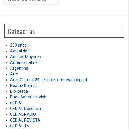
e
a
r
c
h
Categorías
f
o
r
200 años
:
Actualidad
Adultos Mayores
América Latina
Argentina
Arte
Arte, Cultura, 24 de marzo, muestra digital
Beatriz Kennel
Biblioteca
Buen Saber del Vivir
CEDIAL
CEDIAL Docencia
CEDIAL RADIO
CEDIAL REVISTA
CEDIAL TV