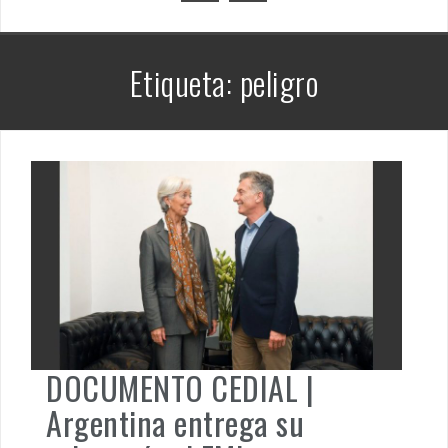
PENSAR UNA SEÑAL | UNA TEJEDORA DE VERDAD ENRIQUET
MUÑIZ. PORQUE LA HISTORIA TE JUZGARÁ
Etiqueta: peligro
PENSAR UNA SEÑAL | Se echan los dados éticos de la
sustentibilidad. | 6 DE AGOSTO: SOBERANIA TERRITORIAL,
ECONOMICA Y POLITICA
DOCUMENTO CEDIAL |
Argentina entrega su