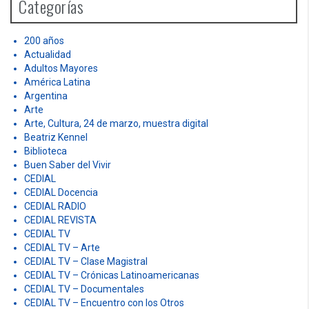
Categorías
f
o
r
200 años
:
Actualidad
Adultos Mayores
América Latina
Argentina
Arte
Arte, Cultura, 24 de marzo, muestra digital
Beatriz Kennel
Biblioteca
Buen Saber del Vivir
CEDIAL
CEDIAL Docencia
CEDIAL RADIO
CEDIAL REVISTA
CEDIAL TV
CEDIAL TV – Arte
CEDIAL TV – Clase Magistral
CEDIAL TV – Crónicas Latinoamericanas
CEDIAL TV – Documentales
CEDIAL TV – Encuentro con los Otros