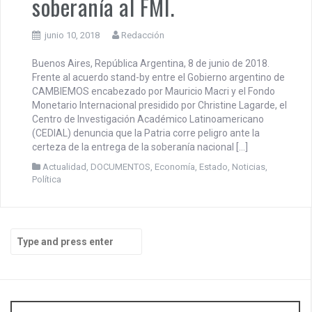
soberanía al FMI.
junio 10, 2018
Redacción
Buenos Aires, República Argentina, 8 de junio de 2018.
Frente al acuerdo stand-by entre el Gobierno argentino de
CAMBIEMOS encabezado por Mauricio Macri y el Fondo
Monetario Internacional presidido por Christine Lagarde, el
Centro de Investigación Académico Latinoamericano
(CEDIAL) denuncia que la Patria corre peligro ante la
certeza de la entrega de la soberanía nacional […]
Actualidad
,
DOCUMENTOS
,
Economía
,
Estado
,
Noticias
,
Política
S
e
a
r
c
h