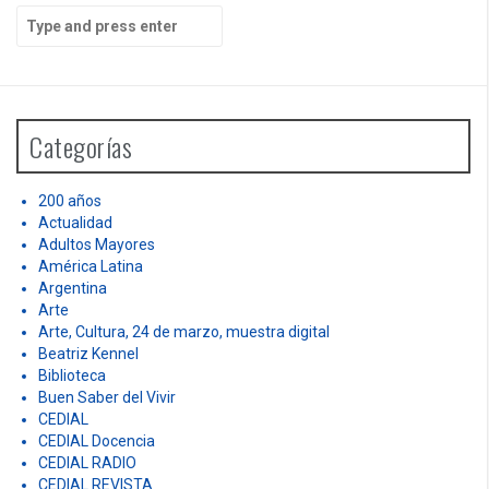
S
e
a
r
c
h
Categorías
f
o
r
200 años
:
Actualidad
Adultos Mayores
América Latina
Argentina
Arte
Arte, Cultura, 24 de marzo, muestra digital
Beatriz Kennel
Biblioteca
Buen Saber del Vivir
CEDIAL
CEDIAL Docencia
CEDIAL RADIO
CEDIAL REVISTA