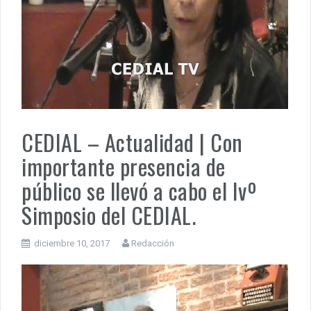
sustentibilidad. | 6 DE AGOSTO: SOBERANIA TERRITORIAL,
ECONOMICA Y POLITICA
DOCUMENTO CEDIAL | Repudiamos las declaraciones ofensivas 
Milei contra la República Federativa del Brasil.
CEDIAL – Actualidad | Con
importante presencia de
público se llevó a cabo el Ivº
Simposio del CEDIAL.
diciembre 10, 2017
Redacción