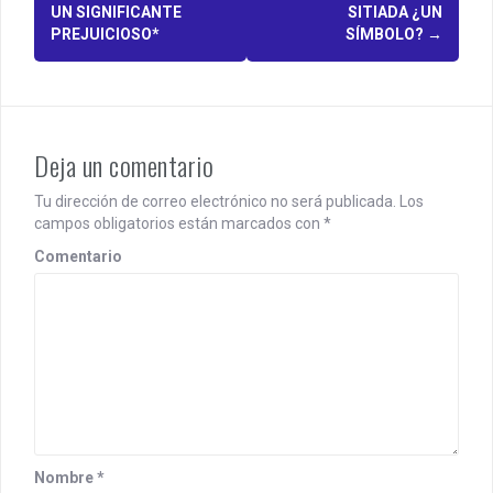
o
UN SIGNIFICANTE
SITIADA ¿UN
PREJUICIOSO*
SÍMBOLO?
→
s
t
n
Deja un comentario
a
v
Tu dirección de correo electrónico no será publicada.
Los
campos obligatorios están marcados con
*
i
Comentario
g
a
t
i
o
n
Nombre
*