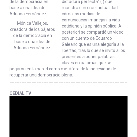
dictadura perfecta” ( ) que
muestra con cruel actualidad
cómo los medios de
comunicación manejan la vida
Mónica Vallejos,
cotidiana y la opinión pública. A
creadora de los pájaros
posteriori se compartió un video
de la democracia en
con un cuento de Eduardo
base a una idea de
Galeano que es una alegoría a la
Adriana Fernández.
libertad, tras lo que se invitó a los
presentes a poner palabras
claves en palomas que se
pegaron en la pared como metáfora de la necesidad de
recuperar una democracia plena.
________________________________________________
_____
CEDIAL TV