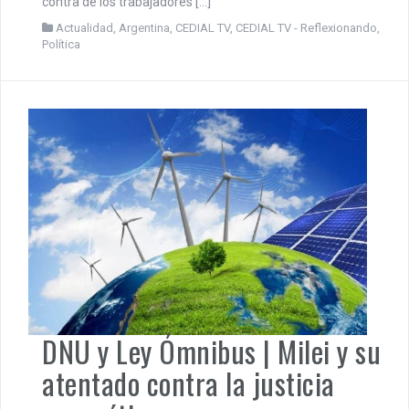
contra de los trabajadores […]
Actualidad
,
Argentina
,
CEDIAL TV
,
CEDIAL TV - Reflexionando
,
Política
DNU y Ley Ómnibus | Milei y su
atentado contra la justicia