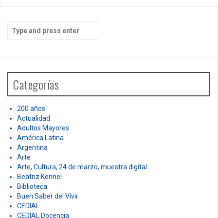
S
e
a
r
c
h
Categorías
f
o
r
200 años
:
Actualidad
Adultos Mayores
América Latina
Argentina
Arte
Arte, Cultura, 24 de marzo, muestra digital
Beatriz Kennel
Biblioteca
Buen Saber del Vivir
CEDIAL
CEDIAL Docencia