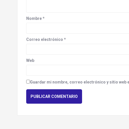
a
t
Nombre
*
i
o
Correo electrónico
*
n
Web
Guardar mi nombre, correo electrónico y sitio web 