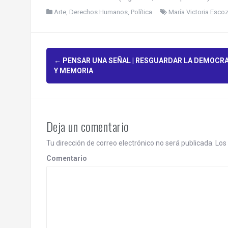
Arte
,
Derechos Humanos
,
Política
María Victoria Esco
P
←
PENSAR UNA SEÑAL | RESGUARDAR LA DEMOCRA
Y MEMORIA
o
s
t
Deja un comentario
n
Tu dirección de correo electrónico no será publicada.
Los 
a
Comentario
v
i
g