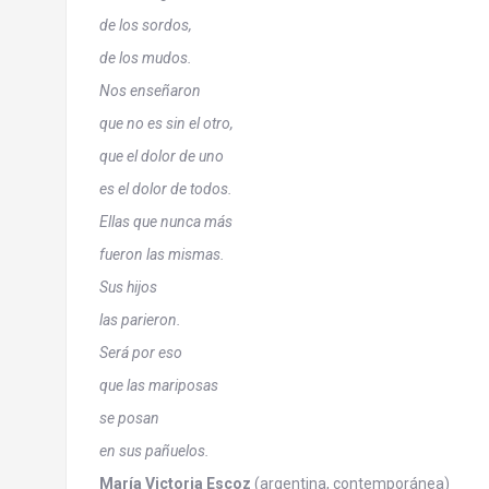
de los sordos,
de los mudos.
Nos enseñaron
que no es sin el otro,
que el dolor de uno
es el dolor de todos.
Ellas que nunca más
fueron las mismas.
Sus hijos
las parieron.
Será por eso
que las mariposas
se posan
en sus pañuelos.
María Victoria Escoz
(argentina, contemporánea)