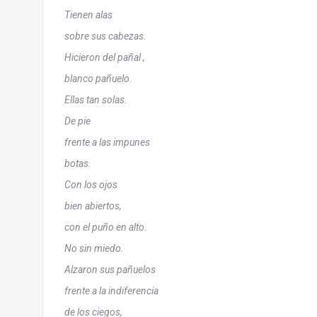
Tienen alas
sobre sus cabezas.
Hicieron del pañal ,
blanco pañuelo.
Ellas tan solas.
De pie
frente a las impunes
botas.
Con los ojos
bien abiertos,
con el puño en alto.
No sin miedo.
Alzaron sus pañuelos
frente a la indiferencia
de los ciegos,