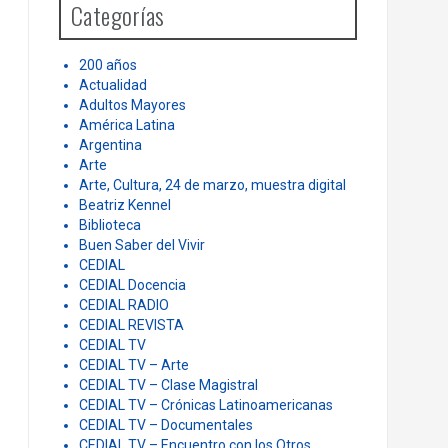
Categorías
f
o
r
200 años
:
Actualidad
Adultos Mayores
América Latina
Argentina
Arte
Arte, Cultura, 24 de marzo, muestra digital
Beatriz Kennel
Biblioteca
Buen Saber del Vivir
CEDIAL
CEDIAL Docencia
CEDIAL RADIO
CEDIAL REVISTA
CEDIAL TV
CEDIAL TV – Arte
CEDIAL TV – Clase Magistral
CEDIAL TV – Crónicas Latinoamericanas
CEDIAL TV – Documentales
CEDIAL TV – Encuentro con los Otros