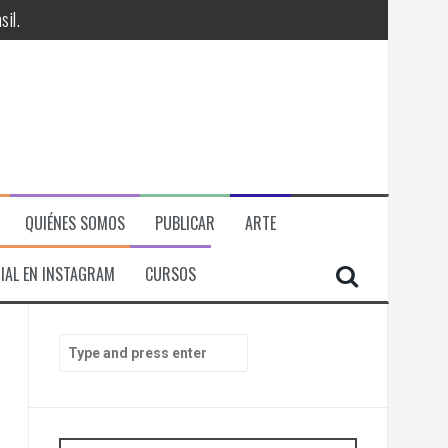
il.
QUIÉNES SOMOS
PUBLICAR
ARTE
IAL EN INSTAGRAM
CURSOS
RÁ
S
e
ITORIAL, ECONOMICA Y POLITICA
a
r
c
h