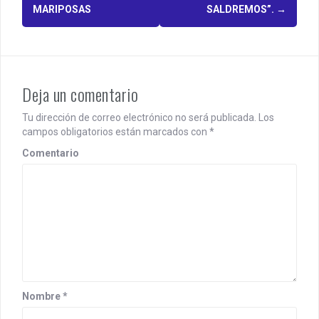
o
MARIPOSAS
SALDREMOS”.
→
s
t
n
Deja un comentario
a
Tu dirección de correo electrónico no será publicada.
Los
v
campos obligatorios están marcados con
*
i
Comentario
g
a
t
i
o
Nombre
*
n