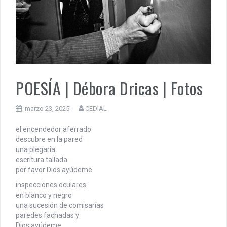
MUÑIZ. PORQUE LA HISTORIA TE JUZGARÁ
PENSAR UNA SEÑAL | Se echan los dados éticos de la
sustentibilidad. | 6 DE AGOSTO: SOBERANIA TERRITORIAL,
ECONOMICA Y POLITICA
POESÍA | Débora Dricas | Fotos
marzo 23, 2025
CEDIAL
el encendedor aferrado
descubre en la pared
una plegaria
escritura tallada
por favor Dios ayúdeme
inspecciones oculares
en blanco y negro
una sucesión de comisarías
paredes fachadas y
Dios ayúdeme