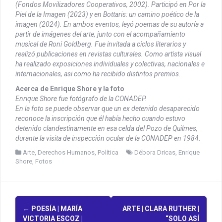
(Fondos Movilizadores Cooperativos, 2002). Participó en Por la
Piel de la Imagen (2023) y en Bottaris: un camino poético de la
imagen (2024). En ambos eventos, leyó poemas de su autoría a
partir de imágenes del arte, junto con el acompañamiento
musical de Roni Goldberg. Fue invitada a ciclos literarios y
realizó publicaciones en revistas culturales. Como artista visual
ha realizado exposiciones individuales y colectivas, nacionales e
internacionales, asi como ha recibido distintos premios.
Acerca de Enrique Shore y la foto
Enrique Shore fue fotógrafo de la CONADEP.
En la foto se puede observar que un ex detenido desaparecido
reconoce la inscripción que él había hecho cuando estuvo
detenido clandestinamente en esa celda del Pozo de Quilmes,
durante la visita de inspección ocular de la CONADEP en 1984.
Arte
,
Derechos Humanos
,
Política
Débora Dricas
,
Enrique
Shore
,
Fotos
P
←
POESÍA | MARÍA
ARTE | CLARA RUTHER |
VICTORIA ESCOZ |
“SOLO ASÍ