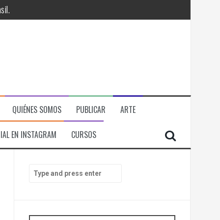
QUIÉNES SOMOS
PUBLICAR
ARTE
IAL EN INSTAGRAM
CURSOS
RÁ
ITORIAL, ECONOMICA Y POLITICA
S
e
il.
a
r
c
h