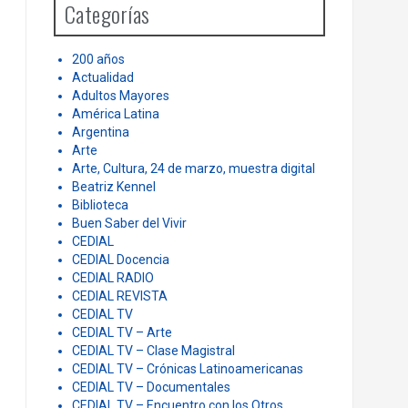
Categorías
f
o
r
200 años
:
Actualidad
Adultos Mayores
América Latina
Argentina
Arte
Arte, Cultura, 24 de marzo, muestra digital
Beatriz Kennel
Biblioteca
Buen Saber del Vivir
CEDIAL
CEDIAL Docencia
CEDIAL RADIO
CEDIAL REVISTA
CEDIAL TV
CEDIAL TV – Arte
CEDIAL TV – Clase Magistral
CEDIAL TV – Crónicas Latinoamericanas
CEDIAL TV – Documentales
CEDIAL TV – Encuentro con los Otros