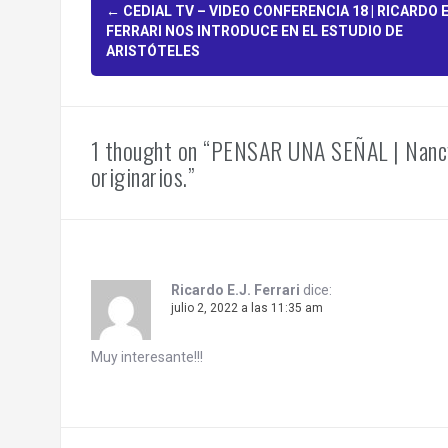
P
←
CEDIAL TV – VIDEO CONFERENCIA 18 | RICARDO E.
FERRARI NOS INTRODUCE EN EL ESTUDIO DE
o
ARISTÓTELES
s
t
1 thought on “PENSAR UNA SEÑAL | Nancy 
n
originarios.”
a
v
i
Ricardo E.J. Ferrari
dice:
julio 2, 2022 a las 11:35 am
g
Muy interesante!!!
a
t