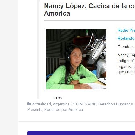
Actualidad
,
Argentina
,
CEDIAL RADIO
,
Derechos Humanos
,
Presente
,
Rodando por América