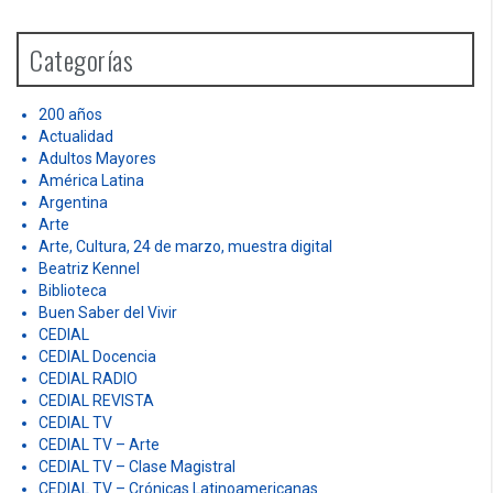
c
h
Categorías
f
o
r
200 años
:
Actualidad
Adultos Mayores
América Latina
Argentina
Arte
Arte, Cultura, 24 de marzo, muestra digital
Beatriz Kennel
Biblioteca
Buen Saber del Vivir
CEDIAL
CEDIAL Docencia
CEDIAL RADIO
CEDIAL REVISTA
CEDIAL TV
CEDIAL TV – Arte
CEDIAL TV – Clase Magistral
CEDIAL TV – Crónicas Latinoamericanas