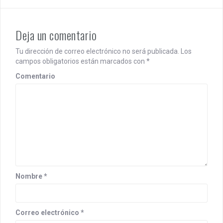
n
a
Deja un comentario
v
Tu dirección de correo electrónico no será publicada.
Los
i
campos obligatorios están marcados con
*
Comentario
g
a
t
i
o
n
Nombre
*
Correo electrónico
*