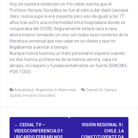
Hoy, en nuestra redacción un frío cable cuenta que el
Profesor Horacio González se fue al cielo a dar clase (aunque
claro, nunca supe si era creyente pero eso da igual) a los 77
años tras sufrir una enfermedad intra hospitalaria donde se
recuperaba del COVID. Seguramente estará cara a cara
ahora mismo tomando un vino con todos esos nombres de la
literatura universal que nos caían en su clases y que no
llegábamos a anotar a tiempo.
Aunque nunca tuvimos un trato personal ni siquiera cuando
los dos fuimos profesores de la misma carrera, vaya mi
abrazo, mi respeto y fundamentalmente un fuerte GRACIAS
POR TODO.
…
Actualidad
,
Argentina
,
In Memorian
Daniel do Campo
Spada
,
Horacio González
P
←
CEDIAL TV –
VISIÓN REGIONAL 9 |
VIDEOCONFERENCIA D1
CHILE. LA
| RICARDO FERRARI NOS
CONSTITUYENTE DA