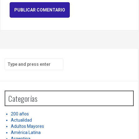
S
e
a
r
c
h
Categorías
f
o
r
200 años
:
Actualidad
Adultos Mayores
América Latina
Argentina