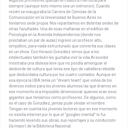
Algunos profesores quedan en nuestra memoria para
siempre (aunque esto mismo sea un oxímoron). Cuando
recién se inauguraba la Carrera de Ciencias de la
Comunicación en la Universidad de Buenos Aires no
teníamos sede propia. Nos repartíamos en distintas sedes de
otras facultades. Una de esas mañanas en el edificio de
Psicología en la Avenida Independencia (donde nos
prestaban un par de aulas) ingresó un profesor alto,
simpático, para nada estructurado que convertía sus clases
en un show. Con Horacio González vimos que a los
intelectuales también les gustaba vivir la vida.
Al escribir
mostraba una dislexia leve que no poodía amenguar el
desborde de cultura que tenía ese tipo de cabellera rebelde
que desbordaba cultura por los cuatro costados. Aunque en
esa época la UBA tenía un “dream team” que volvía de los
diversos exilios para los jóvenes alumnos/as que éramos en
ese momento era imposible dimensionar quienes eran esos
gigantes que teníamos como profesores. De algunos, como
es el caso de González, jamás pude olvidar el nombre.
Tengan en cuenta los jóvenes lectores que en ese momento
no existía internet por lo que el “googleo mental” lo fui
haciendo leyendo sus obras, sus reportajes y su conducción
(la mejor) de la Biblioteca Nacional.