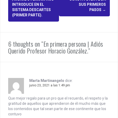
o
INTRODUCE EN EL
SUS PRIMEROS
s
SISTEMA DESCARTES
PASOS
→
(PRIMER PARTE).
t
n
a
6 thoughts on “En primera persona | Adiós
v
Querido Profesor Horacio González.”
i
g
a
t
Marta Martinangelo
dice:
junio 23, 2021 a las 1:49 pm
i
Que mejor regalo para un pro que el recuerdo, el respeto y la
o
gratitud de aquellos que aprendieron de él mucho más que
n
los contenidos que tal sean parte de ese continente que los
contuvo