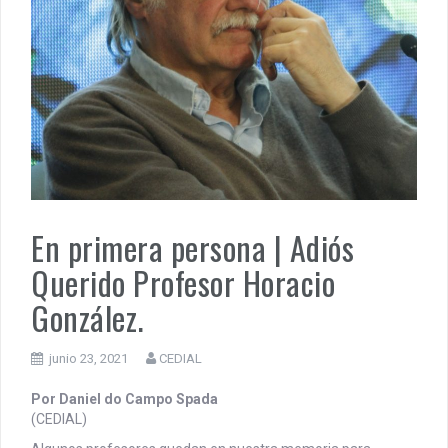
PENSAR UNA SEÑAL | Se echan los dados éticos de la
sustentibilidad. | 6 DE AGOSTO: SOBERANIA TERRITORIAL,
ECONOMICA Y POLITICA
DOCUMENTO CEDIAL | Repudiamos las declaraciones ofensivas 
Milei contra la República Federativa del Brasil.
En primera persona | Adiós
Querido Profesor Horacio
González.
junio 23, 2021
CEDIAL
Por Daniel do Campo Spada
(CEDIAL)