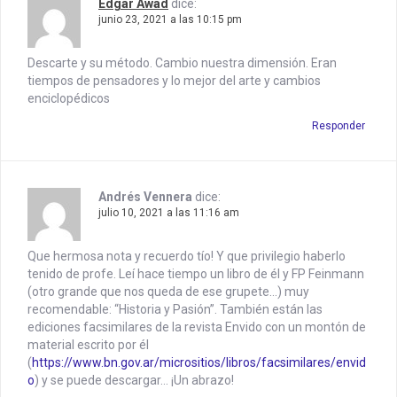
Edgar Áwad
dice:
junio 23, 2021 a las 10:15 pm
Descarte y su método. Cambio nuestra dimensión. Eran
tiempos de pensadores y lo mejor del arte y cambios
enciclopédicos
Responder
Andrés Vennera
dice:
julio 10, 2021 a las 11:16 am
Que hermosa nota y recuerdo tío! Y que privilegio haberlo
tenido de profe. Leí hace tiempo un libro de él y FP Feinmann
(otro grande que nos queda de ese grupete…) muy
recomendable: “Historia y Pasión”. También están las
ediciones facsimilares de la revista Envido con un montón de
material escrito por él
(
https://www.bn.gov.ar/micrositios/libros/facsimilares/envid
o
) y se puede descargar… ¡Un abrazo!