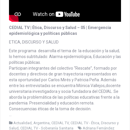
CEDIAL TV | Ética, Discurso y Salud – 05 | Emergencia
epidemiológica y políticas públicas
ETICA, DISCURSO Y SALUD
Este programa desarrolla el tema de la educación y la salud;
lo hemos subtitulado: Alarma epidemiológica, Educación y las
políticas públicas.
Participan integrantes del colectivo “Rescate”, formado por
docentes y directivos de gran trayectoria representados en
esta oportunidad por Carlos Mirés y Patricia Peña. Además
entre lxs entrevistadxs se encuentra Mónica Vallejos,docente
universitaria investigadora y socia fundadora del CEDIAL. Se
aborda la problemática de las políticas educativas frente a la
pandemia. Presencialidad y educación remota.
Consecuencias éticas de la toma de decisión.
…
Actualidad
,
Argentina
,
CEDIAL TV
,
CEDIAL TV - Ética, Discurso y
Salud
,
CEDIAL TV - Soberanía Sanitaria
Adriana Fernández