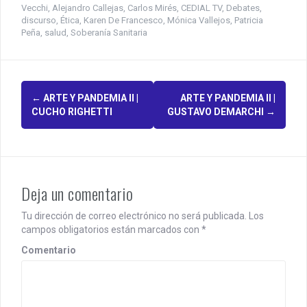
Vecchi
,
Alejandro Callejas
,
Carlos Mirés
,
CEDIAL TV
,
Debates
,
discurso
,
Ética
,
Karen De Francesco
,
Mónica Vallejos
,
Patricia
Peña
,
salud
,
Soberanía Sanitaria
P
←
ARTE Y PANDEMIA II |
ARTE Y PANDEMIA II |
CUCHO RIGHETTI
GUSTAVO DEMARCHI
→
o
s
t
Deja un comentario
n
a
Tu dirección de correo electrónico no será publicada.
Los
campos obligatorios están marcados con
*
v
Comentario
i
g