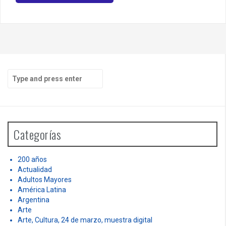
S
e
a
r
c
h
Categorías
f
o
r
200 años
:
Actualidad
Adultos Mayores
América Latina
Argentina
Arte
Arte, Cultura, 24 de marzo, muestra digital