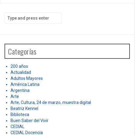
S
e
a
r
c
h
Categorías
f
o
r
200 años
:
Actualidad
Adultos Mayores
América Latina
Argentina
Arte
Arte, Cultura, 24 de marzo, muestra digital
Beatriz Kennel
Biblioteca
Buen Saber del Vivir
CEDIAL
CEDIAL Docencia