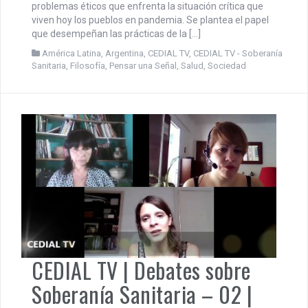
problemas éticos que enfrenta la situación crítica que
viven hoy los pueblos en pandemia. Se plantea el papel
que desempeñan las prácticas de la […]
América Latina
,
Argentina
,
CEDIAL TV
,
CEDIAL TV - Soberanía
Sanitaria
,
Filosofía
,
Pensar una Señal
,
Salud
,
Sociedad
CEDIAL TV | Debates sobre
Soberanía Sanitaria – 02 |