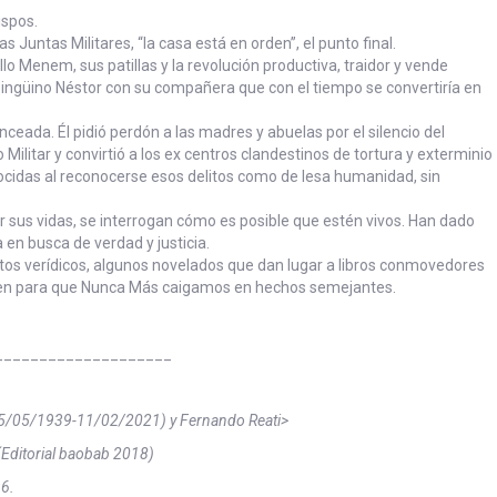
ispos.
as Juntas Militares, “la casa está en orden”, el punto final.
o Menem, sus patillas y la revolución productiva, traidor y vende
l pingüino Néstor con su compañera que con el tiempo se convertiría en
ceada. Él pidió perdón a las madres y abuelas por el silencio del
 Militar y convirtió a los ex centros clandestinos de tortura y exterminio
nocidas al reconocerse esos delitos como de lesa humanidad, sin
r sus vidas, se interrogan cómo es posible que estén vivos. Han dado
 en busca de verdad y justicia.
s verídicos, algunos novelados que dan lugar a libros conmovedores
ten para que Nunca Más caigamos en hechos semejantes.
____________________
 (25/05/1939-11/02/2021) y Fernando Reati>
(Editorial baobab 2018)
6.