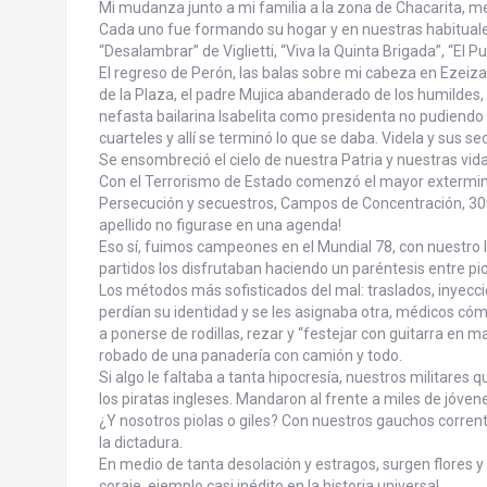
Mi mudanza junto a mi familia a la zona de Chacarita, 
Cada uno fue formando su hogar y en nuestras habitual
“Desalambrar” de Viglietti, “Viva la Quinta Brigada”, “El
El regreso de Perón, las balas sobre mi cabeza en Ezeiz
de la Plaza, el padre Mujica abanderado de los humildes,
nefasta bailarina Isabelita como presidenta no pudiendo 
cuarteles y allí se terminó lo que se daba. Videla y sus s
Se ensombreció el cielo de nuestra Patria y nuestras vida
Con el Terrorismo de Estado comenzó el mayor exterminio
Persecución y secuestros, Campos de Concentración, 300
apellido no figurase en una agenda!
Eso sí, fuimos campeones en el Mundial 78, con nuestro 
partidos los disfrutaban haciendo un paréntesis entre pi
Los métodos más sofisticados del mal: traslados, inyecc
perdían su identidad y se les asignaba otra, médicos cómp
a ponerse de rodillas, rezar y “festejar con guitarra en 
robado de una panadería con camión y todo.
Si algo le faltaba a tanta hipocresía, nuestros militares
los piratas ingleses. Mandaron al frente a miles de jóv
¿Y nosotros piolas o giles? Con nuestros gauchos corrent
la dictadura.
En medio de tanta desolación y estragos, surgen flores y 
coraje, ejemplo casi inédito en la historia universal.