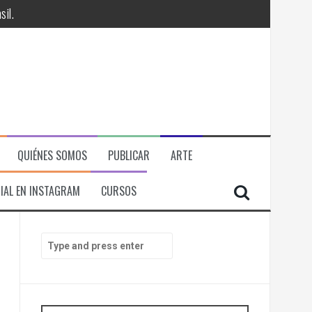
il.
QUIÉNES SOMOS
PUBLICAR
ARTE
IAL EN INSTAGRAM
CURSOS
RÁ
S
e
ITORIAL, ECONOMICA Y POLITICA
a
r
c
h