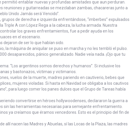
me permitió entablar nuevas y profundas amistades que aun perduran.
es reuniones y guitarreadas se mezclaban zambas, chacareras junto a
 Pueblo Unido Jamás será Vencido”.
a, grupos de derecha e izquierda enfrentándose, “imberbes” expulsados
 la Triple A con López Rega a la cabeza, la lucha armada. Nuestra
controlar los graves enfrentamientos, fue a pedir ayuda en los
ecuaces en el escenario.
s dejaron de ser lo que habían sido.
, la máquina de aniquilar se puso en marcha y no les tembló el pulso.
00 desaparecidos, pánico generalizado. Nadie veía nada. ¡Ojo que tu
lema: “Los argentinos somos derechos y humanos”. Si inclusive los
canas y bastonazos, víctimas y victimarios.
iones, vuelos de la muerte, madres pariendo en cautiverio, bebes que
lices, mujeres violadas. Si hasta en Navidad se obligaba a los cautivos
mano”, para luego comer los panes dulces que el Grupo de Tareas había
 queriendo convertirse en héroes hollywoodenses, declararon la guerra a
enes sin las herramientas necesarias para semejante enfrentamiento.
inos ya creíamos que éramos vencedores. Esto es el principio del fin de
de allí nacen las Madres y Abuelas, sí las Locas de la Plaza, las madres