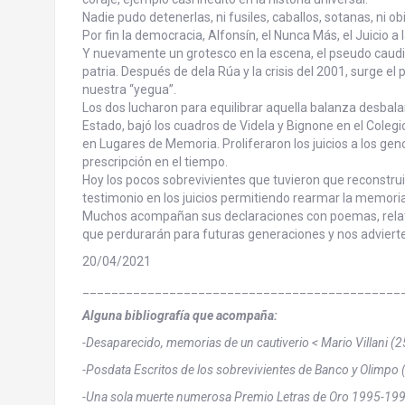
Nadie pudo detenerlas, ni fusiles, caballos, sotanas, ni ob
Por fin la democracia, Alfonsín, el Nunca Más, el Juicio a l
Y nuevamente un grotesco en la escena, el pseudo caudill
patria. Después de dela Rúa y la crisis del 2001, surge e
nuestra “yegua”.
Los dos lucharon para equilibrar aquella balanza desbalan
Estado, bajó los cuadros de Videla y Bignone en el Colegio
en Lugares de Memoria. Proliferaron los juicios a los ge
prescripción en el tiempo.
Hoy los pocos sobrevivientes que tuvieron que reconstrui
testimonio en los juicios permitiendo rearmar la memoria
Muchos acompañan sus declaraciones con poemas, relato
que perdurarán para futuras generaciones y nos advier
20/04/2021
____________________________________________
Alguna bibliografía que acompaña:
-Desaparecido, memorias de un cautiverio < Mario Villani
-Posdata Escritos de los sobrevivientes de Banco y Olimpo 
-Una sola muerte numerosa Premio Letras de Oro 1995-199