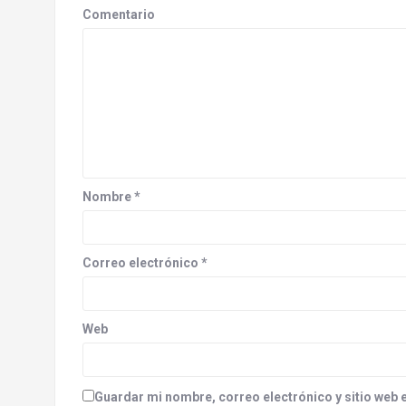
a
Comentario
v
i
g
a
t
Nombre
*
i
o
Correo electrónico
*
n
Web
Guardar mi nombre, correo electrónico y sitio web 