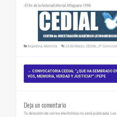
-El fin de la historiaEditorial Alfaguara 1996
Argentina
,
Memoria
24 de Marzo
,
CEDIAL
,
IIº Convocat
P
←
CONVOCATORIA CEDIAL “¿QUE HA SEMBRADO E
VOS, MEMORIA, VERDAD Y JUSTICIA?” | PEPE
o
s
t
Deja un comentario
n
Tu dirección de correo electrónico no será publicada.
Los 