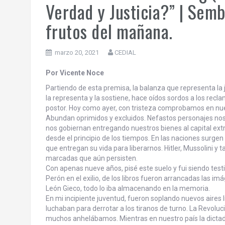
Verdad y Justicia?” | Sembr
frutos del mañana.
marzo 20, 2021
CEDIAL
Por Vicente Noce
Partiendo de esta premisa, la balanza que representa la 
la representa y la sostiene, hace oídos sordos a los recl
postor. Hoy como ayer, con tristeza comprobamos en nue
Abundan oprimidos y excluidos. Nefastos personajes no
nos gobiernan entregando nuestros bienes al capital ext
desde el principio de los tiempos. En las naciones surgen
que entregan su vida para liberarnos. Hitler, Mussolini y t
marcadas que aún persisten.
Con apenas nueve años, pisé este suelo y fui siendo test
Perón en el exilio, de los libros fueron arrancadas las i
León Gieco, todo lo iba almacenando en la memoria.
En mi incipiente juventud, fueron soplando nuevos aires 
luchaban para derrotar a los tiranos de turno. La Revolu
muchos anhelábamos. Mientras en nuestro país la dictadu