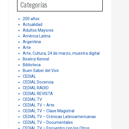
Categorías
f
o
r
200 años
:
Actualidad
Adultos Mayores
América Latina
Argentina
Arte
Arte, Cultura, 24 de marzo, muestra digital
Beatriz Kennel
Biblioteca
Buen Saber del Vivir
CEDIAL
CEDIAL Docencia
CEDIAL RADIO
CEDIAL REVISTA
CEDIAL TV
CEDIAL TV – Arte
CEDIAL TV – Clase Magistral
CEDIAL TV – Crónicas Latinoamericanas
CEDIAL TV – Documentales
CEDIAL TV – Encuentro con los Otros