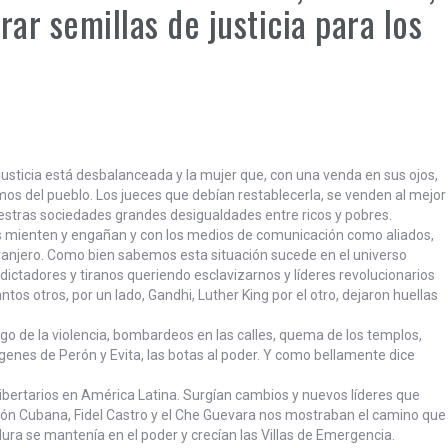
ar semillas de justicia para los
justicia está desbalanceada y la mujer que, con una venda en sus ojos,
amos del pueblo.
Los jueces que debían restablecerla, se venden al mejor
stras sociedades grandes desigualdades entre ricos y pobres.
s mienten y engañan y con los medios de comunicación como aliados,
ranjero. Como bien sabemos esta situación sucede en el universo
 dictadores y tiranos queriendo esclavizarnos y líderes revolucionarios
antos otros, por un lado, Gandhi, Luther King por el otro, dejaron huellas
igo de la violencia, bombardeos en las calles, quema de los templos,
mágenes de Perón y Evita, las botas al poder. Y como bellamente dice
libertarios en América Latina. Surgían cambios y nuevos líderes que
ción Cubana, Fidel Castro y el Che Guevara nos mostraban el camino que
ra se mantenía en el poder y crecían las Villas de Emergencia.