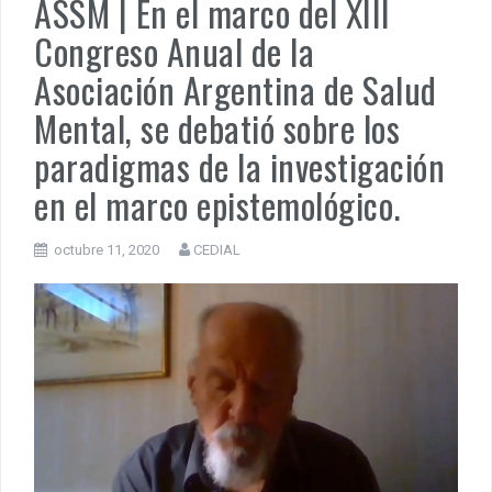
ASSM | En el marco del XIII
Congreso Anual de la
PENSAR UNA SEÑAL | Se echan los dados éticos de la
sustentibilidad. | 6 DE AGOSTO: SOBERANIA TERRITORIAL,
Asociación Argentina de Salud
ECONOMICA Y POLITICA
Mental, se debatió sobre los
DOCUMENTO CEDIAL | Repudiamos las declaraciones ofensivas 
Milei contra la República Federativa del Brasil.
paradigmas de la investigación
en el marco epistemológico.
octubre 11, 2020
CEDIAL