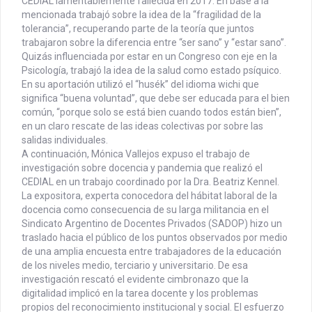
CEDIAL lamentablemente fallecida en 2017. En base a la
mencionada trabajó sobre la idea de la “fragilidad de la
tolerancia”, recuperando parte de la teoría que juntos
trabajaron sobre la diferencia entre “ser sano” y “estar sano”.
Quizás influenciada por estar en un Congreso con eje en la
Psicología, trabajó la idea de la salud como estado psíquico.
En su aportación utilizó el “husék” del idioma wichi que
significa “buena voluntad”, que debe ser educada para el bien
común, “porque solo se está bien cuando todos están bien”,
en un claro rescate de las ideas colectivas por sobre las
salidas individuales.
A continuación, Mónica Vallejos expuso el trabajo de
investigación sobre docencia y pandemia que realizó el
CEDIAL en un trabajo coordinado por la Dra. Beatriz Kennel.
La expositora, experta conocedora del hábitat laboral de la
docencia como consecuencia de su larga militancia en el
Sindicato Argentino de Docentes Privados (SADOP) hizo un
traslado hacia el público de los puntos observados por medio
de una amplia encuesta entre trabajadores de la educación
de los niveles medio, terciario y universitario. De esa
investigación rescató el evidente cimbronazo que la
digitalidad implicó en la tarea docente y los problemas
propios del reconocimiento institucional y social. El esfuerzo