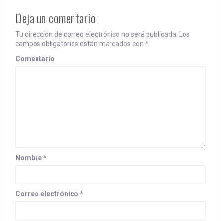
a
v
Deja un comentario
i
Tu dirección de correo electrónico no será publicada.
Los
campos obligatorios están marcados con
*
g
Comentario
a
t
i
o
n
Nombre
*
Correo electrónico
*