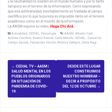
y la neutralidad no existen en el mundo humano y por lo tanto
tampoco en el terreno de la información. Cerró expresando
que esa arbitrariedad, inevitablemente se traslada al campo
científico por lo que la pureza es imposible tanto en el terreno
académico como en el mundo de la información.
La AASM expone su video.
Haga Clic Acá
.
Actualidad
,
CEDIAL
,
Psicología
AASM
,
Alberto Carli
,
Andrea Cecchini
,
Beatriz Kennel
,
Carla Menchi
,
CEDIAL.
,
Daniel do
Campo Spada
,
Fernández Vecchi
,
Mónica Vallejos
,
Silvia Ragi
P
←
CEDIAL TV – AASM |
DESDE ESTE LUGAR
SALUD MENTAL EN LOS
CONSTRUIMOS
o
PUEBLOS ORIGINARIOS
NUESTRO NOMBRAR –
EN SITUACIÓN DE
DECIR A PROPÓSITO
s
PANDEMIA DE COVID-
DEL 12 DE OCTUBRE
→
19.
t
n