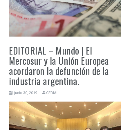
PENSAR UNA SEÑAL | UNA TEJEDORA DE VERDAD ENRIQUET
MUÑIZ. PORQUE LA HISTORIA TE JUZGARÁ
PENSAR UNA SEÑAL | Se echan los dados éticos de la
sustentibilidad. | 6 DE AGOSTO: SOBERANIA TERRITORIAL,
ECONOMICA Y POLITICA
EDITORIAL – Mundo | El
Mercosur y la Unión Europea
acordaron la defunción de la
industria argentina.
junio 30, 2019
CEDIAL