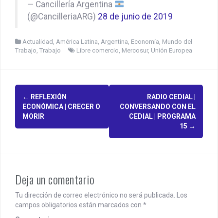
— Cancillería Argentina
(@CancilleriaARG)
28 de junio de 2019
Actualidad
,
América Latina
,
Argentina
,
Economía
,
Mundo del
Trabajo
,
Trabajo
Libre comercio
,
Mercosur
,
Unión Europea
P
←
REFLEXIÓN
RADIO CEDIAL |
ECONÓMICA | CRECER O
CONVERSANDO CON EL
o
MORIR
CEDIAL | PROGRAMA
15
→
s
t
n
Deja un comentario
a
Tu dirección de correo electrónico no será publicada.
Los
v
campos obligatorios están marcados con
*