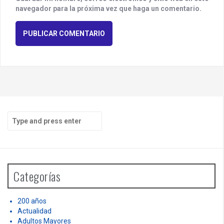
navegador para la próxima vez que haga un comentario.
S
e
a
r
c
h
Categorías
f
o
r
200 años
:
Actualidad
Adultos Mayores