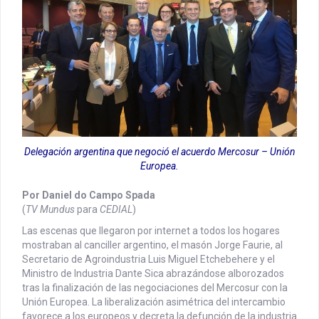
Delegación argentina que negoció el acuerdo Mercosur – Unión
Europea.
Por Daniel do Campo Spada
(
TV Mundus
para
CEDIAL
)
Las escenas que llegaron por internet a todos los hogares
mostraban al canciller argentino, el masón Jorge Faurie, al
Secretario de Agroindustria Luis Miguel Etchebehere y el
Ministro de Industria Dante Sica abrazándose alborozados
tras la finalización de las negociaciones del Mercosur con la
Unión Europea. La liberalización asimétrica del intercambio
favorece a los europeos y decreta la defunción de la industria