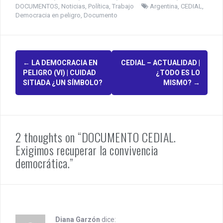
DOCUMENTOS
,
Noticias
,
Política
,
Trabajo
Argentina
,
CEDIAL
,
Democracia en peligro
,
Documento
P
←
LA DEMOCRACIA EN
CEDIAL – ACTUALIDAD |
PELIGRO (VI) | CUIDAD
¿TODO ES LO
o
SITIADA ¿UN SÍMBOLO?
MISMO?
→
s
t
n
2 thoughts on “DOCUMENTO CEDIAL.
Exigimos recuperar la convivencia
a
democrática.”
v
i
g
Diana Garzón
dice: