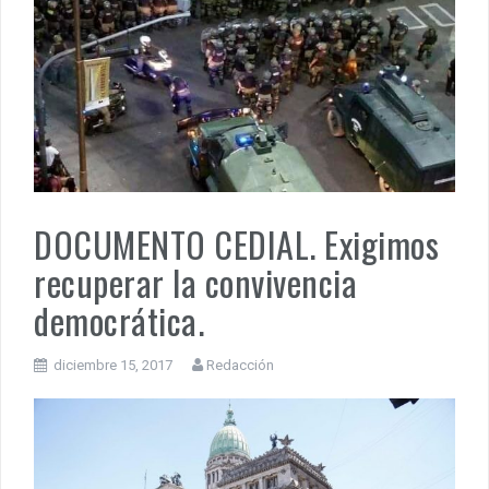
PENSAR UNA SEÑAL | Se echan los dados éticos de la
sustentibilidad. | 6 DE AGOSTO: SOBERANIA TERRITORIAL,
ECONOMICA Y POLITICA
DOCUMENTO CEDIAL | Repudiamos las declaraciones ofensivas 
Milei contra la República Federativa del Brasil.
DOCUMENTO CEDIAL. Exigimos
recuperar la convivencia
democrática.
diciembre 15, 2017
Redacción