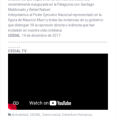
recientemente inaugurada en la Patagonia con Santiago
Maldonado y Rafael Nahuel.
Interpelamos al Poder Ejecutivo Nacional representado en la
figura de Mauricio Macri y todas las instancias de su gobierno
que detengan YA la represión directa o indirecta que han
instalado en nuestra vida cotidiana.
CEDIAL
. 14 de diciembre de 2017.
________________________________________________
______
CEDIAL TV
Actualidad
,
CEDIAL
,
Democracia
,
Derechos Humanos
,