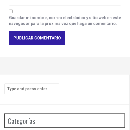
Guardar mi nombre, correo electrónico y sitio web en este
navegador para la próxima vez que haga un comentario.
S
e
a
r
c
h
Categorías
f
o