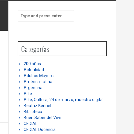
PEN
LA HISTORIA ES NUESTRA – Mundo |
te
Cuando España tuvo hambre, la
S
e
Argentina le dio de comer.
a
r
c
h
Categorías
f
o
r
200 años
:
Actualidad
Adultos Mayores
América Latina
Argentina
Arte
Arte, Cultura, 24 de marzo, muestra digital
Beatriz Kennel
Biblioteca
Buen Saber del Vivir
CEDIAL
CEDIAL Docencia