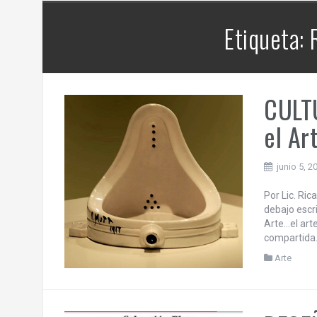
contra la República Federativa del
os
Brasil.
Etiqueta: 
 | 6
CULTU
el Ar
junio 5, 2
Por Lic. Ric
debajo escr
Arte…el arte
compartida. 
Arte