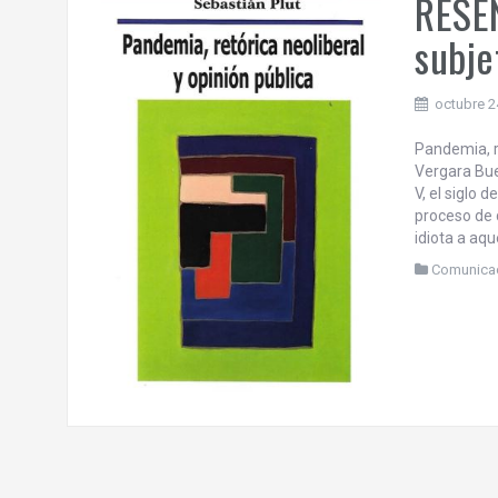
RESEÑ
subje
octubre 2
Pandemia, re
Vergara Buen
V, el siglo 
proceso de 
idiota a aq
Comunica