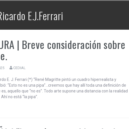
CEDIAL TV – Mayéutica | La Bronca –
12 | Brasil en alerta y la hegemonía
Ricardo E.J.Ferrari
continental de EE.UU..
RA | Breve consideración sobre
te.
025
CEDIAL
ardo E. J. Ferrari (*) “René Magritte pintó un cuadro hiperrealista y
ibió: “Esto no es una pipa”…creemos que hay allí toda una definición de
 es, aquello que “no es”. Todo arte supone una distancia con la realidad
Ahí no está “la pipa”.