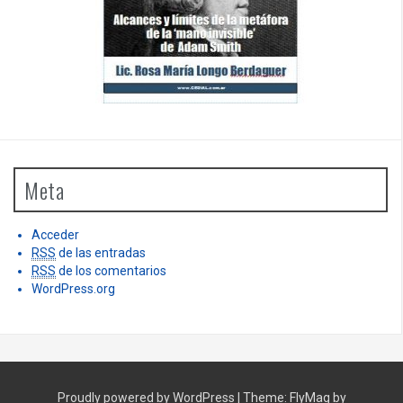
Meta
Acceder
RSS
de las entradas
RSS
de los comentarios
WordPress.org
Proudly powered by WordPress
|
Theme:
FlyMag
by