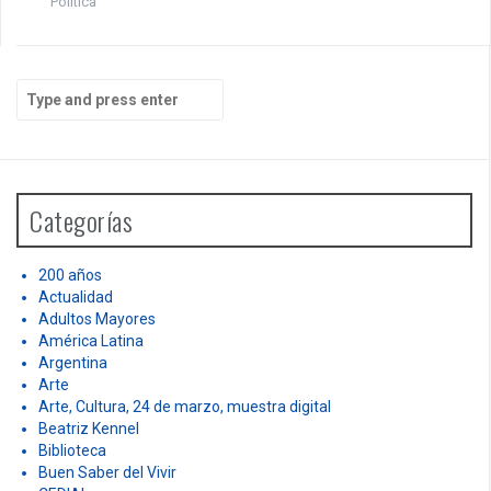
Política
S
e
a
r
c
h
Categorías
f
o
r
200 años
:
Actualidad
Adultos Mayores
América Latina
Argentina
Arte
Arte, Cultura, 24 de marzo, muestra digital
Beatriz Kennel
Biblioteca
Buen Saber del Vivir