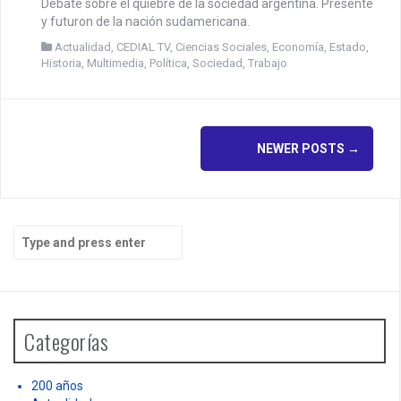
Debate sobre el quiebre de la sociedad argentina. Presente
y futuron de la nación sudamericana.
Actualidad
,
CEDIAL TV
,
Ciencias Sociales
,
Economía
,
Estado
,
Historia
,
Multimedia
,
Política
,
Sociedad
,
Trabajo
P
NEWER POSTS
→
o
s
S
t
e
a
s
r
n
c
h
Categorías
a
f
o
v
r
200 años
: