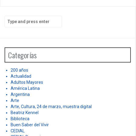
S
e
a
r
c
h
Categorías
f
o
r
200 años
:
Actualidad
Adultos Mayores
América Latina
Argentina
Arte
Arte, Cultura, 24 de marzo, muestra digital
Beatriz Kennel
Biblioteca
Buen Saber del Vivir
CEDIAL