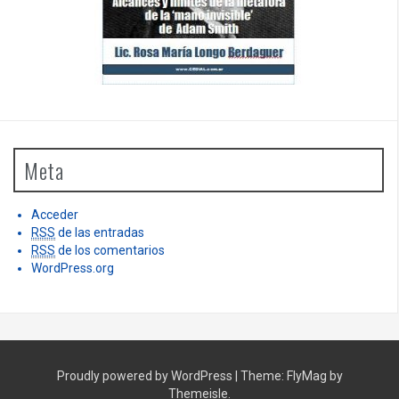
Meta
Acceder
RSS
de las entradas
RSS
de los comentarios
WordPress.org
Proudly powered by WordPress
|
Theme:
FlyMag
by
Themeisle.