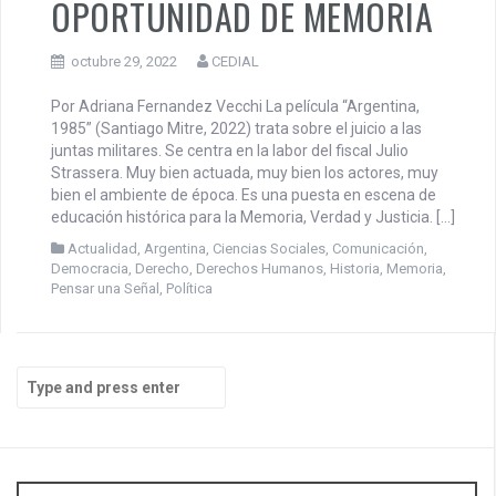
OPORTUNIDAD DE MEMORIA
octubre 29, 2022
CEDIAL
Por Adriana Fernandez Vecchi La película “Argentina,
1985” (Santiago Mitre, 2022) trata sobre el juicio a las
juntas militares. Se centra en la labor del fiscal Julio
Strassera. Muy bien actuada, muy bien los actores, muy
bien el ambiente de época. Es una puesta en escena de
educación histórica para la Memoria, Verdad y Justicia. […]
Actualidad
,
Argentina
,
Ciencias Sociales
,
Comunicación
,
Democracia
,
Derecho
,
Derechos Humanos
,
Historia
,
Memoria
,
Pensar una Señal
,
Política
S
e
a
r
c
h